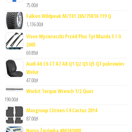
75.00
zł
Falken Wildpeak M/T01 265/75R16 119 Q
1,136.00
zł
Visee Wycieraczki Przód Plus Tył Mazda 5 I Ii
2005
69.89
zł
Audi A6 C6 C7 A7 A8 Q1 Q2 Q3 Q5 Q7 pokrowiec
Welur
47.00
zł
Workit Torque Wrench 1/2 Quot
190.00
zł
Maxgroup Citroen C4 Cactus 2014
87.00
zł
Narva Żarówka 486163000