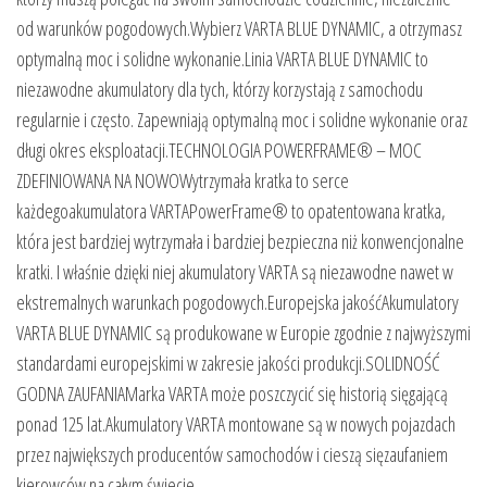
od warunków pogodowych.Wybierz VARTA BLUE DYNAMIC, a otrzymasz
optymalną moc i solidne wykonanie.Linia VARTA BLUE DYNAMIC to
niezawodne akumulatory dla tych, którzy korzystają z samochodu
regularnie i często. Zapewniają optymalną moc i solidne wykonanie oraz
długi okres eksploatacji.TECHNOLOGIA POWERFRAME® – MOC
ZDEFINIOWANA NA NOWOWytrzymała kratka to serce
każdegoakumulatora VARTAPowerFrame® to opatentowana kratka,
która jest bardziej wytrzymała i bardziej bezpieczna niż konwencjonalne
kratki. I właśnie dzięki niej akumulatory VARTA są niezawodne nawet w
ekstremalnych warunkach pogodowych.Europejska jakośćAkumulatory
VARTA BLUE DYNAMIC są produkowane w Europie zgodnie z najwyższymi
standardami europejskimi w zakresie jakości produkcji.SOLIDNOŚĆ
GODNA ZAUFANIAMarka VARTA może poszczycić się historią sięgającą
ponad 125 lat.Akumulatory VARTA montowane są w nowych pojazdach
przez największych producentów samochodów i cieszą sięzaufaniem
kierowców na całym świecie.