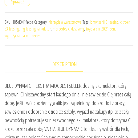
Sprawdź
SKU:
185d341facba
Category:
Narzędzia warsztatowe
Tags:
bmw serii 3 leasing
,
citroen
c3 leasing
,
ing leasing kalkulator
,
mercedes c klasa amg
,
toyota chr 2021 cena
,
wypożyczalnia mercedes
DESCRIPTION
BLUE DYNAMIC – EKSTRA MOCBESTSELLERIdealny akumulator, który
zapewni Ci niezawodny start każdego dnia i nie zawiedzie Cię przez całą
dobę. Jeśli Twój codzienny grafik jest zapełniony: dojazd do i z pracy,
zawiezienie i odebranie dzieci ze szkoły, wyjazd na zakupy itp. to z całą
pewnością potrzebujesz niezawodnego akumulatora, który dotrzyma Ci
kroku przez całą dobę.VARTA BLUE DYNAMIC to idealny wybór dla tych,
którzy muszą polegać na swoim samochodzie codziennie, niezależnie