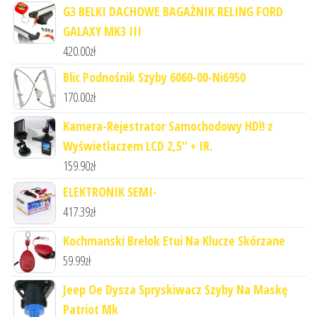
G3 BELKI DACHOWE BAGAŻNIK RELING FORD
GALAXY MK3 III
420.00
zł
Blic Podnośnik Szyby 6060-00-Ni6950
170.00
zł
Kamera-Rejestrator Samochodowy HD!! z
Wyświetlaczem LCD 2,5'' + IR.
159.90
zł
ELEKTRONIK SEMI-
417.39
zł
Kochmanski Brelok Etui Na Klucze Skórzane
59.99
zł
Jeep Oe Dysza Spryskiwacz Szyby Na Maskę
Patriot Mk