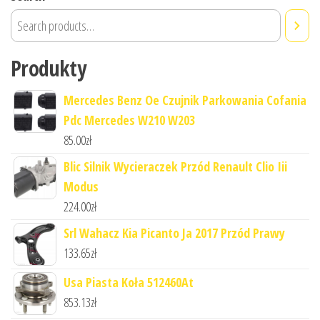
Produkty
Mercedes Benz Oe Czujnik Parkowania Cofania
Pdc Mercedes W210 W203
85.00
zł
Blic Silnik Wycieraczek Przód Renault Clio Iii
Modus
224.00
zł
Srl Wahacz Kia Picanto Ja 2017 Przód Prawy
133.65
zł
Usa Piasta Koła 512460At
853.13
zł