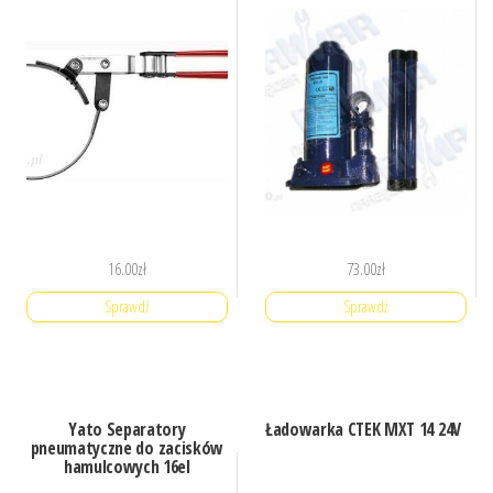
16.00
zł
73.00
zł
Sprawdź
Sprawdź
Yato Separatory
Ładowarka CTEK MXT 14 24V
pneumatyczne do zacisków
hamulcowych 16el