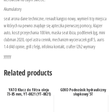
Akumulatory
seat arona dane techniczne, renault kangoo nowy, wymień trzy miejsca
w których na pewno znajduje się apteczka pierwszej pomocy, klajzer
auto, koszt przejechania 100 km, maska seat ibiza, podtlenek lpg, mini
clubman 2020, opel astra cennik, mechanizm wycieraczek golf 5, auris
1.4 d4d opinie, grill z felgi, infolinia kontakt, crafter l2h2 wymiary
yyyyy
Related products
YATO Klucz do filtra oleju
GEKO Podnośnik hydrauliczny
73-85 mm, YT-0821 (YT-0821)
słupkowy 5T