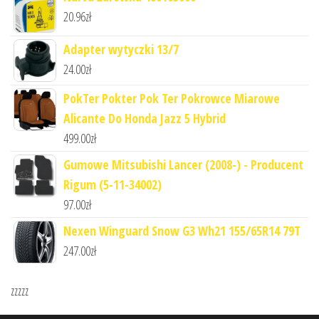
20.96
zł
Adapter wytyczki 13/7
24.00
zł
PokTer Pokter Pok Ter Pokrowce Miarowe
Alicante Do Honda Jazz 5 Hybrid
499.00
zł
Gumowe Mitsubishi Lancer (2008-) - Producent
Rigum (5-11-34002)
97.00
zł
Nexen Winguard Snow G3 Wh21 155/65R14 79T
247.00
zł
zzzzz