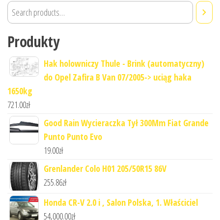
Produkty
Hak holowniczy Thule - Brink (automatyczny)
do Opel Zafira B Van 07/2005-> uciąg haka
1650kg
721.00
zł
Good Rain Wycieraczka Tył 300Mm Fiat Grande
Punto Punto Evo
19.00
zł
Grenlander Colo H01 205/50R15 86V
255.86
zł
Honda CR-V 2.0 i , Salon Polska, 1. Właściciel
54,000.00
zł