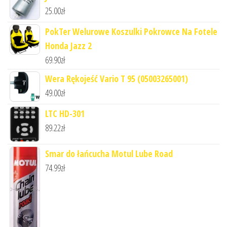
25.00
zł
PokTer Welurowe Koszulki Pokrowce Na Fotele
Honda Jazz 2
69.90
zł
Wera Rękojeść Vario T 95 (05003265001)
49.00
zł
LTC HD-301
89.22
zł
Smar do łańcucha Motul Lube Road
74.99
zł