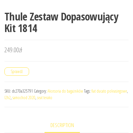
Thule Zestaw Dopasowujący
Kit 1814
249.00
zł
Sprawdź
SKU:
dc270a325791
Category:
Akcesoria do bagażników
Tags:
fiat ducato poleasingowe
,
l2h2
,
samochod 2020
,
seat terako
DESCRIPTION