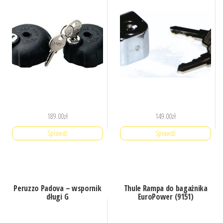
189.00
zł
149.00
zł
Sprawdź
Sprawdź
Peruzzo Padova – wspornik
Thule Rampa do bagażnika
długi G
EuroPower (9151)