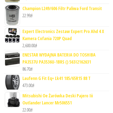
Champion L249/606 Filtr Paliwa Ford Transit
22.99
zł
Expert Electronics Zestaw Expert Pro Ahd 4 X
Kamera Cofania 720P Quad
2,600.00
zł
ENESTAR WYDAJNA BATERIA DO TOSHIBA
PA3537U PA3536U-1BRS () 563I2162631
86.70
zł
Laufenn G Fit Eq+ Lk41 185/65R15 88 T
473.00
zł
Mitsubishi Oe Żarówka Deski Pajero Iii
Outlander Lancer Mr506551
22.00
zł