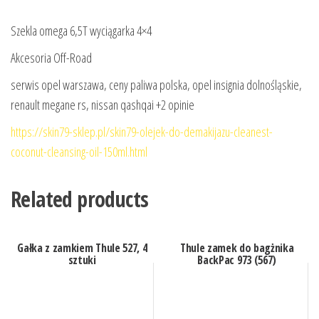
Szekla omega 6,5T wyciągarka 4×4
Akcesoria Off-Road
serwis opel warszawa, ceny paliwa polska, opel insignia dolnośląskie,
renault megane rs, nissan qashqai +2 opinie
https://skin79-sklep.pl/skin79-olejek-do-demakijazu-cleanest-
coconut-cleansing-oil-150ml.html
Related products
Gałka z zamkiem Thule 527, 4
Thule zamek do bagżnika
sztuki
BackPac 973 (567)