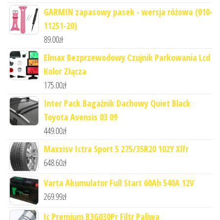
GARMIN zapasowy pasek - wersja różowa (010-
11251-20)
89.00
zł
Elmax Bezprzewodowy Czujnik Parkowania Lcd
Kolor Złącza
175.00
zł
Inter Pack Bagażnik Dachowy Quiet Black
Toyota Avensis 03 09
449.00
zł
Maxxisv Ictra Sport 5 275/35R20 102Y Xlfr
648.60
zł
Varta Akumulator Full Start 60Ah 540A 12V
269.99
zł
Jc Premium B3G030Pr Filtr Paliwa