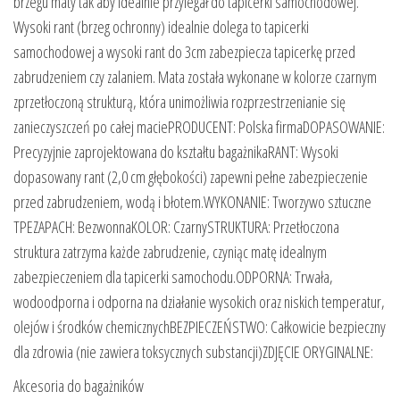
brzegu maty tak aby idealnie przylegał do tapicerki samochodowej.
Wysoki rant (brzeg ochronny) idealnie dolega to tapicerki
samochodowej a wysoki rant do 3cm zabezpiecza tapicerkę przed
zabrudzeniem czy zalaniem. Mata została wykonane w kolorze czarnym
zprzetłoczoną strukturą, która unimożliwia rozprzestrzenianie się
zanieczyszczeń po całej maciePRODUCENT: Polska firmaDOPASOWANIE:
Precyzyjnie zaprojektowana do kształtu bagażnikaRANT: Wysoki
dopasowany rant (2,0 cm głębokości) zapewni pełne zabezpieczenie
przed zabrudzeniem, wodą i błotem.WYKONANIE: Tworzywo sztuczne
TPEZAPACH: BezwonnaKOLOR: CzarnySTRUKTURA: Przetłoczona
struktura zatrzyma każde zabrudzenie, czyniąc matę idealnym
zabezpieczeniem dla tapicerki samochodu.ODPORNA: Trwała,
wodoodporna i odporna na działanie wysokich oraz niskich temperatur,
olejów i środków chemicznychBEZPIECZEŃSTWO: Całkowicie bezpieczny
dla zdrowia (nie zawiera toksycznych substancji)ZDJĘCIE ORYGINALNE:
Akcesoria do bagażników