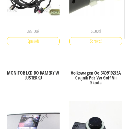
282.00
zł
66.00
zł
Sprawdź
Sprawdź
MONITOR LCD DO KAMERY W
Volkswagen Oe 34D919275A
LUSTERKU
Czujnik Pdc Vw Golf Vii
Skoda