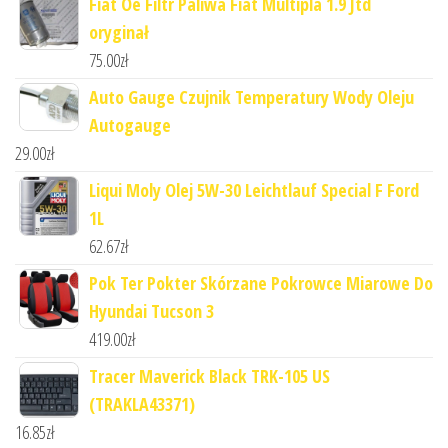
Fiat Oe Filtr Paliwa Fiat Multipla 1.9 Jtd
oryginał
75.00
zł
Auto Gauge Czujnik Temperatury Wody Oleju
Autogauge
29.00
zł
Liqui Moly Olej 5W-30 Leichtlauf Special F Ford
1L
62.67
zł
Pok Ter Pokter Skórzane Pokrowce Miarowe Do
Hyundai Tucson 3
419.00
zł
Tracer Maverick Black TRK-105 US
(TRAKLA43371)
16.85
zł