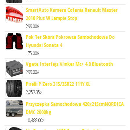
SmartAuto Kamera Cofania Renault Master
2010 Plus W Lampie Stop
299.00
zł
Pok Ter Skóra Pokrowce Samochodowe Do
Hyundai Sonata 4
175.00
zł
Vgate Interfejs Vlinker Mc+ 4.0 Bluetooth
299.00
zł
Pirelli P Zero 315/35R22 111Y XL
2,257.35
zł
Przyczepka Samochodowa 420x215cmNORDICA
DMC 2000kg
10,488.00
zł