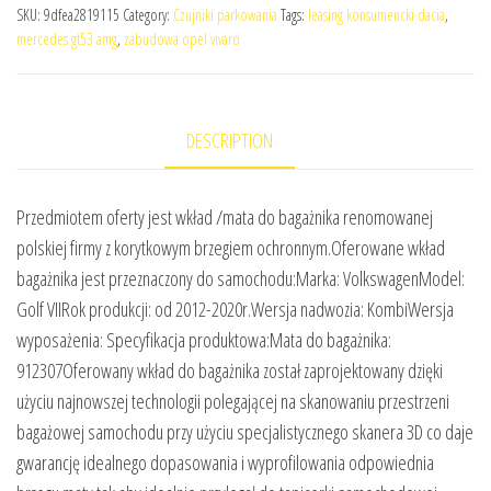
SKU:
9dfea2819115
Category:
Czujniki parkowania
Tags:
leasing konsumencki dacia
,
mercedes gt53 amg
,
zabudowa opel vivaro
DESCRIPTION
Przedmiotem oferty jest wkład /mata do bagażnika renomowanej
polskiej firmy z korytkowym brzegiem ochronnym.Oferowane wkład
bagażnika jest przeznaczony do samochodu:Marka: VolkswagenModel:
Golf VIIRok produkcji: od 2012-2020r.Wersja nadwozia: KombiWersja
wyposażenia: Specyfikacja produktowa:Mata do bagażnika:
912307Oferowany wkład do bagażnika został zaprojektowany dzięki
użyciu najnowszej technologii polegającej na skanowaniu przestrzeni
bagażowej samochodu przy użyciu specjalistycznego skanera 3D co daje
gwarancję idealnego dopasowania i wyprofilowania odpowiednia