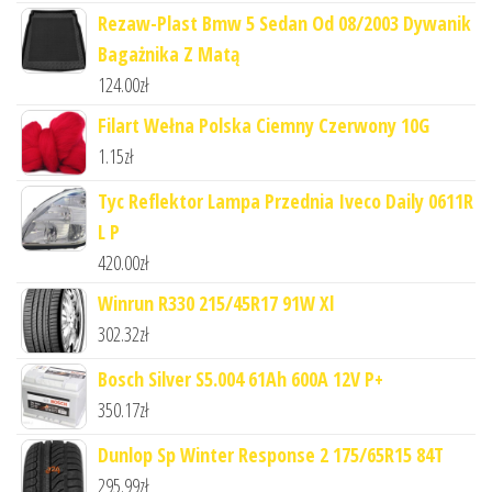
Rezaw-Plast Bmw 5 Sedan Od 08/2003 Dywanik
Bagażnika Z Matą
124.00
zł
Filart Wełna Polska Ciemny Czerwony 10G
1.15
zł
Tyc Reflektor Lampa Przednia Iveco Daily 0611R
L P
420.00
zł
Winrun R330 215/45R17 91W Xl
302.32
zł
Bosch Silver S5.004 61Ah 600A 12V P+
350.17
zł
Dunlop Sp Winter Response 2 175/65R15 84T
295.99
zł