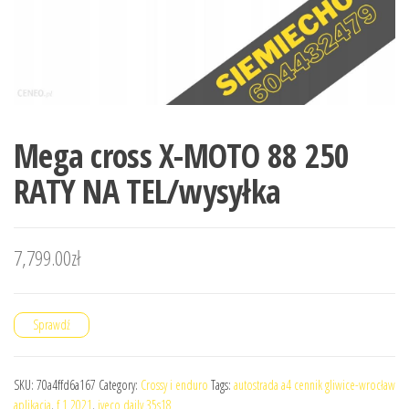
Mega cross X-MOTO 88 250
RATY NA TEL/wysyłka
7,799.00
zł
Sprawdź
SKU:
70a4ffd6a167
Category:
Crossy i enduro
Tags:
autostrada a4 cennik gliwice-wrocław
aplikacja
,
f 1 2021
,
iveco daily 35s18