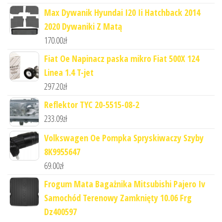
Max Dywanik Hyundai I20 Ii Hatchback 2014
2020 Dywaniki Z Matą
170.00
zł
Fiat Oe Napinacz paska mikro Fiat 500X 124
Linea 1.4 T-jet
297.20
zł
Reflektor TYC 20-5515-08-2
233.09
zł
Volkswagen Oe Pompka Spryskiwaczy Szyby
8K9955647
69.00
zł
Frogum Mata Bagażnika Mitsubishi Pajero Iv
Samochód Terenowy Zamknięty 10.06 Frg
Dz400597