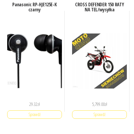
Panasonic RP-HJE125E-K
CROSS DEFENDER 150 RATY
czarny
NA TEL/wysyłka
29.32
zł
5,799.00
zł
Sprawdź
Sprawdź