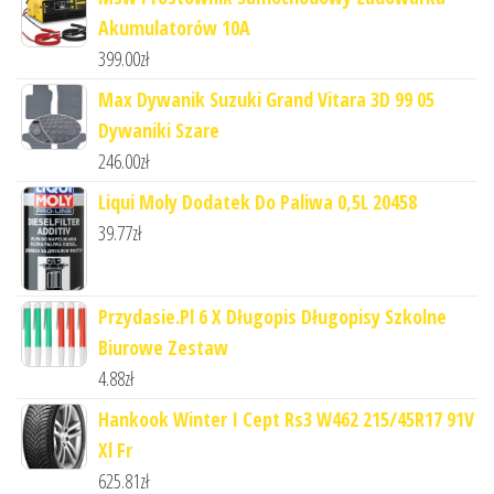
Akumulatorów 10A
399.00
zł
Max Dywanik Suzuki Grand Vitara 3D 99 05
Dywaniki Szare
246.00
zł
Liqui Moly Dodatek Do Paliwa 0,5L 20458
39.77
zł
Przydasie.Pl 6 X Długopis Długopisy Szkolne
Biurowe Zestaw
4.88
zł
Hankook Winter I Cept Rs3 W462 215/45R17 91V
Xl Fr
625.81
zł