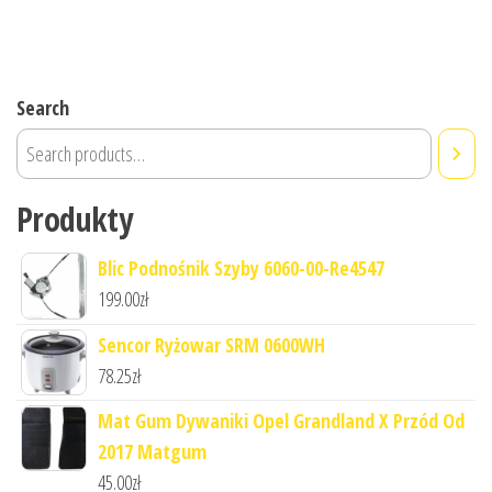
Search
Produkty
Blic Podnośnik Szyby 6060-00-Re4547
199.00
zł
Sencor Ryżowar SRM 0600WH
78.25
zł
Mat Gum Dywaniki Opel Grandland X Przód Od
2017 Matgum
45.00
zł