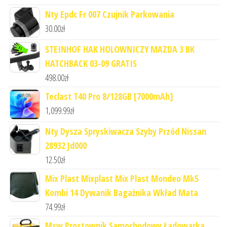
Nty Epdc Fr 007 Czujnik Parkowania
30.00
zł
STEINHOF HAK HOLOWNICZY MAZDA 3 BK
HATCHBACK 03-09 GRATIS
498.00
zł
Teclast T40 Pro 8/128GB [7000mAh]
1,099.99
zł
Nty Dysza Spryskiwacza Szyby Przód Nissan
28932 Jd000
12.50
zł
Mix Plast Mixplast Mix Plast Mondeo Mk5
Kombi 14 Dywanik Bagażnika Wkład Mata
74.99
zł
Msw Prostownik Samochodowy Ładowarka