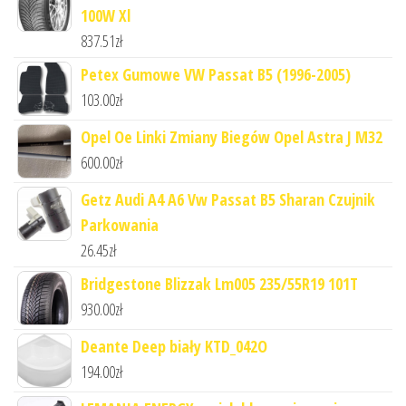
100W Xl
837.51
zł
Petex Gumowe VW Passat B5 (1996-2005)
103.00
zł
Opel Oe Linki Zmiany Biegów Opel Astra J M32
600.00
zł
Getz Audi A4 A6 Vw Passat B5 Sharan Czujnik
Parkowania
26.45
zł
Bridgestone Blizzak Lm005 235/55R19 101T
930.00
zł
Deante Deep biały KTD_042O
194.00
zł