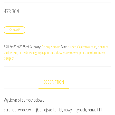
478.36
zł
Sprawdź
SKU:
9e63e62065b9
Category:
Opony zimowe
Tags:
citroen c3 aircross cena
,
peugeot
partner van
,
superb leasing
,
wynajem busa dostawczego
,
wynajem długoterminowy
peugeot
DESCRIPTION
Wycieraczki samochodowe
carefleet wrocław, najładniejsze kombi, nowy maybach, renault f1