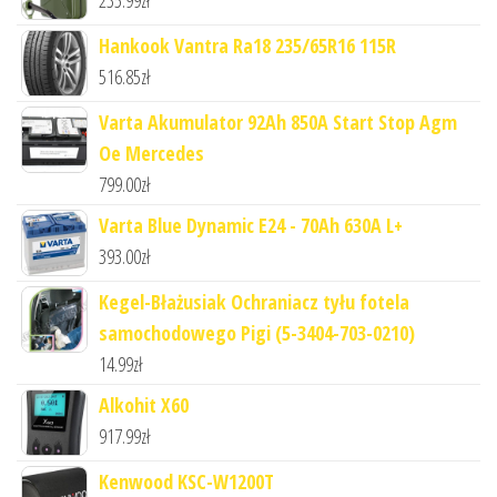
235.99
zł
Hankook Vantra Ra18 235/65R16 115R
516.85
zł
Varta Akumulator 92Ah 850A Start Stop Agm
Oe Mercedes
799.00
zł
Varta Blue Dynamic E24 - 70Ah 630A L+
393.00
zł
Kegel-Błażusiak Ochraniacz tyłu fotela
samochodowego Pigi (5-3404-703-0210)
14.99
zł
Alkohit X60
917.99
zł
Kenwood KSC-W1200T