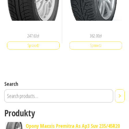
247.63
zł
362.00
zł
Sprawdź
Sprawdź
Search
Produkty
Opony Maxxis Premitra As Ap3 Suv 235/45R20