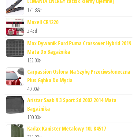
LEMANIA ENERGY zacisk klemy ujemnej
171.83
zł
Maxell CR1220
2.45
zł
Max Dywanik Ford Puma Crossover Hybrid 2019
Mata Do Bagażnika
152.00
zł
Carpassion Osłona Na Szybę Przeciwsłoneczna
Plus Gąbka Do Mycia
40.00
zł
Aristar Saab 9 3 Sport Sd 2002 2014 Mata
Bagażnika
100.00
zł
Kadax Kanister Metalowy 10L K4517