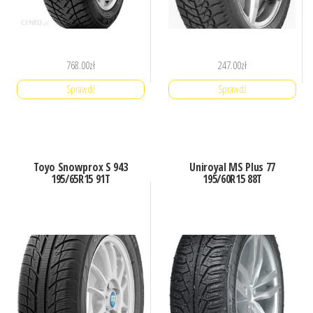
768.00
zł
247.00
zł
Sprawdź
Sprawdź
Toyo Snowprox S 943
Uniroyal MS Plus 77
195/65R15 91T
195/60R15 88T