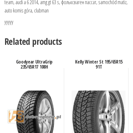
team, audi a 6 2014, amg gt 63 s, фольксваген пассат, samochód matiz,
auto komis góra, clubman
yyyyy
Related products
Goodyear UltraGrip
Kelly Winter St 195/65R15
235/65R17 108H
91T