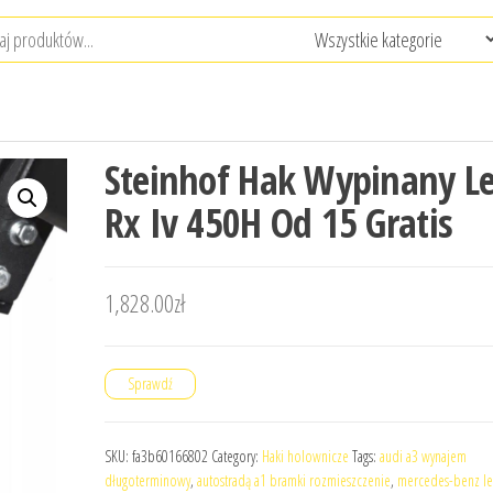
Steinhof Hak Wypinany L
Rx Iv 450H Od 15 Gratis
1,828.00
zł
Sprawdź
SKU:
fa3b60166802
Category:
Haki holownicze
Tags:
audi a3 wynajem
długoterminowy
,
autostradą a1 bramki rozmieszczenie
,
mercedes-benz le