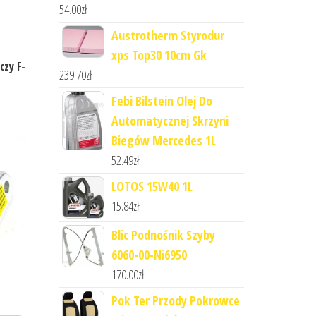
54.00
zł
Austrotherm Styrodur
xps Top30 10cm Gk
czy F-
239.70
zł
Febi Bilstein Olej Do
Automatycznej Skrzyni
Biegów Mercedes 1L
52.49
zł
LOTOS 15W40 1L
15.84
zł
Blic Podnośnik Szyby
6060-00-Ni6950
170.00
zł
Pok Ter Przody Pokrowce