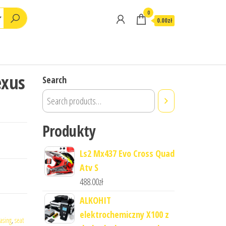
0
0.00zł
exus
Search
Produkty
Ls2 Mx437 Evo Cross Quad
Atv S
488.00
zł
ALKOHIT
elektrochemiczny X100 z
asing
,
seat