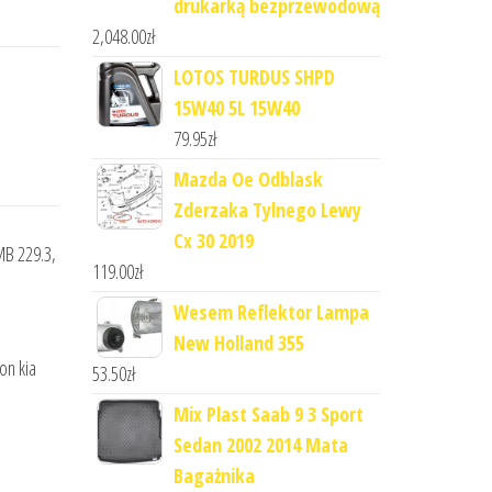
drukarką bezprzewodową
2,048.00
zł
LOTOS TURDUS SHPD
15W40 5L 15W40
79.95
zł
Mazda Oe Odblask
Zderzaka Tylnego Lewy
Cx 30 2019
MB 229.3,
119.00
zł
Wesem Reflektor Lampa
New Holland 355
on kia
53.50
zł
Mix Plast Saab 9 3 Sport
Sedan 2002 2014 Mata
Bagażnika