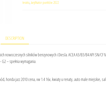
terako
,
taryfikator punktów 2022
DESCRIPTION
tkich nowoczesnych silników benzynowych i Diesla. ACEA A3/B3/B4 API SN/CF 
- G2 – spełnia wymagania.
hód, honda jazz 2010 cena, vw 1.4 16v, kwiaty u renaty, auto male miejskie, sal