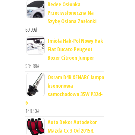
Bedee Osłonka
Przeciwsłoneczna Na
Szybę Osłona Zasłonki
69.99
zł
Imioła Hak-Pol Nowy Hak
Fiat Ducato Peugeot
Boxer Citroen Jumper
584.88
zł
Osram D4R XENARC lampa
ksenonowa
samochodowa 35W P32d-
6
148.50
zł
Auto Dekor Autodekor
Mazda Cx 3 Od 2015R.