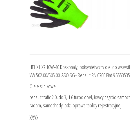
HELIX HX7 10W-40 Doskonały, półsyntetyczny olej do wszys
VW 502.00/505.00 JASO SG+ Renault RN 0700 Fiat 9.5553535
Oleje silnikowe
renault trafic 2.0, do 3, 1.6 turbo opel, łowcy nagród samoc
radom, samochody lodz, oprawa tablicy rejestracyjnej
yyyyy