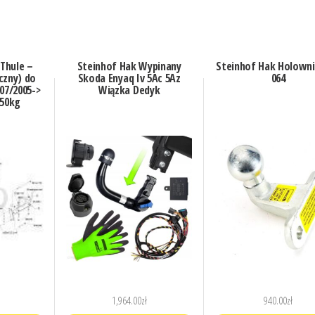
Thule –
Steinhof Hak Wypinany
Steinhof Hak Holowni
czny) do
Skoda Enyaq Iv 5Ac 5Az
064
 07/2005->
Wiązka Dedyk
650kg
1,964.00
zł
940.00
zł