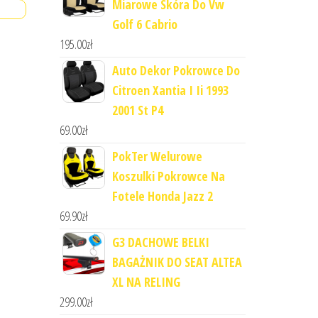
Miarowe Skóra Do Vw
Golf 6 Cabrio
195.00
zł
Auto Dekor Pokrowce Do
Citroen Xantia I Ii 1993
2001 St P4
69.00
zł
PokTer Welurowe
Koszulki Pokrowce Na
Fotele Honda Jazz 2
69.90
zł
G3 DACHOWE BELKI
BAGAŻNIK DO SEAT ALTEA
XL NA RELING
299.00
zł