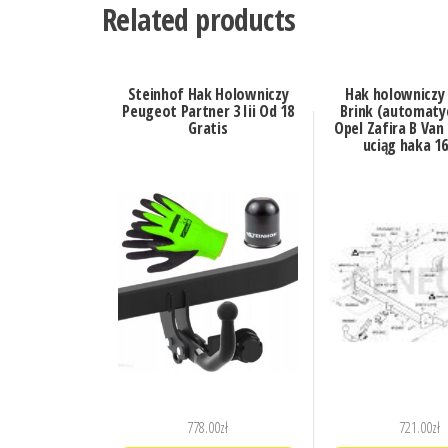
Related products
Steinhof Hak Holowniczy
Hak holowniczy 
Peugeot Partner 3 Iii Od 18
Brink (automaty
Gratis
Opel Zafira B Van
uciąg haka 1
778.00
zł
721.00
zł