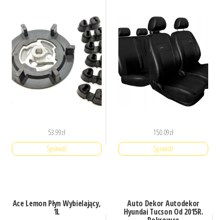
53.99
zł
150.09
zł
Sprawdź
Sprawdź
Ace Lemon Płyn Wybielający,
Auto Dekor Autodekor
1L
Hyundai Tucson Od 2015R.