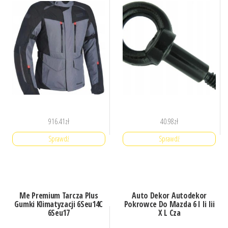
916.41
zł
40.98
zł
Sprawdź
Sprawdź
Me Premium Tarcza Plus
Auto Dekor Autodekor
Gumki Klimatyzacji 6Seu14C
Pokrowce Do Mazda 6 I Ii Iii
6Seu17
X L Cza