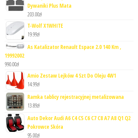
Dywaniki Plus Mata
203.00
zł
T-Wolf X1WHITE
19.99
zł
As Katalizator Renault Espace 2.0 140 Km ,
19992002
990.00
zł
Amio Zestaw Lejków 4 Szt Do Oleju 4W1
14.99
zł
Ramka tablicy rejestracyjnej metalizowana
13.89
zł
Auto Dekor Audi A6 C4 C5 C6 C7 C8 A7 A8 Q1 Q2
Pokrowce Skóra
95.00
zł