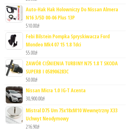
Auto-Hak Hak Holowniczy Do Nissan Almera
N16 3/5D 00-06 Plus 13P
510.00
zł
Febi Bilstein Pompka Spryskiwacza Ford
Mondeo Mk4 07 15 1.8 Tdci
55.00
zł
ZAWÓR CIŚNIENIA TURBINY N75 1.8 T SKODA
SUPERB I 058906283C
50.00
zł
Nissan Micra 1.0 IG-T Acenta
30,900.00
zł
Mistral D75 Um 75x18xM10 Wewnętrzny X33
Uchwyt Neodymowy
216.90
zł