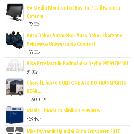
Go Media Monitor Lcd Bus Tir 7 Cali Kamera
Cofania
172.00
zł
Auto Dekor Autodekor Auto Dekor Skórzane
Pokrowce Uniwersalne Comfort
155.00
zł
Vika Przełącznik Podnośnika Szyby 99591784101
91.00
zł
Cheval Liberte GOLD ONE ALU DO TRANSPORTU
KONI...
31,900.00
zł
Mahle Chłodnica Silnika Cr595000S
363.45
zł
Max Dywanik Hyundai Kona Crossover 2017