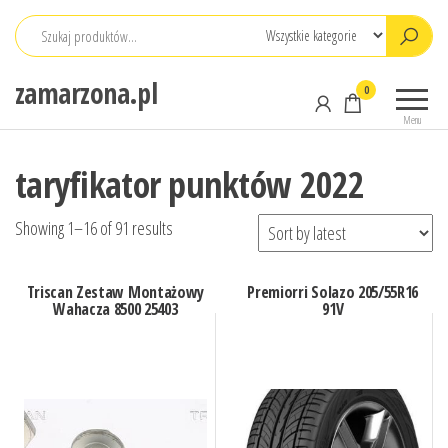
Przejdź
do
treści
zamarzona.pl
0
Menu
taryfikator punktów 2022
Showing 1–16 of 91 results
Triscan Zestaw Montażowy
Premiorri Solazo 205/55R16
Wahacza 8500 25403
91V