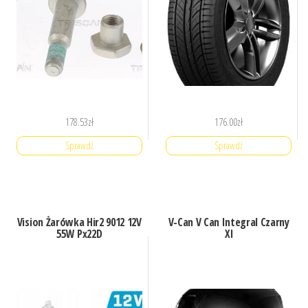
178.53
zł
176.00
zł
Sprawdź
Sprawdź
Vision Żarówka Hir2 9012 12V
V-Can V Can Integral Czarny
55W Px22D
Xl