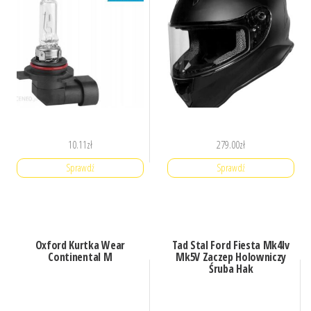
10.11
zł
279.00
zł
Sprawdź
Sprawdź
Oxford Kurtka Wear
Tad Stal Ford Fiesta Mk4Iv
Continental M
Mk5V Zaczep Holowniczy
Śruba Hak