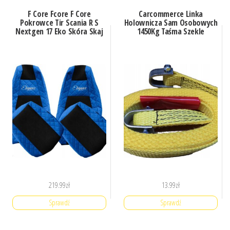
F Core Fcore F Core
Carcommerce Linka
Pokrowce Tir Scania R S
Holownicza Sam Osobowych
Nextgen 17 Eko Skóra Skaj
1450Kg Taśma Szekle
219.99
zł
13.99
zł
Sprawdź
Sprawdź