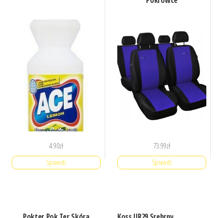
Pokrowce
4.90
zł
73.99
zł
Sprawdź
Sprawdź
Pokter Pok Ter Skóra
Koss UR29 Srebrny