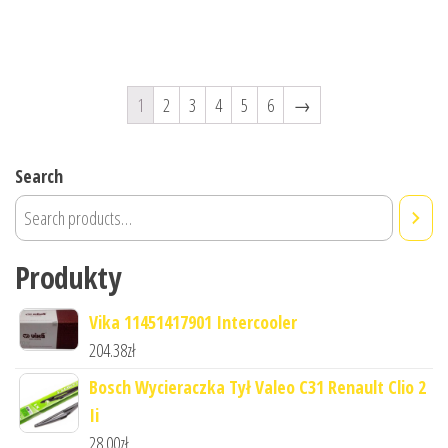
1
2
3
4
5
6
→
Search
Produkty
Vika 11451417901 Intercooler
204.38
zł
Bosch Wycieraczka Tył Valeo C31 Renault Clio 2
Ii
28.00
zł