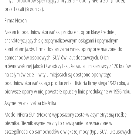
innych produktów spełniających kryteria – opony NFera SU1 (model)
oraz 17 cali (średnica).
Firma Nexen
Nexen to południowokoreański producent opon klasy średniej,
charakteryzujących się zoptymalizowanym osiągami i optymalnym
komfortem jazdy. Firma dostarcza na rynek opony przeznaczone do
samochodów osobowych, SUV-ów i aut dostawczych. O ich
zrównoważonej jakości świadczy fakt, że zaufali im kierowcy z 120 krajów
na całym świecie – w tylu miejscach są dostępne opony tego
południowokoreańskiego producenta. Historia firmy sięga 1942 roku, a
pierwsze opony w niej powstałe opuściły linie produkcyjne w 1956 roku.
Asymetryczna rzeźba bieżnika
Model NFera SU1 (Nexen) wyposażony został w asymetryczną rzeźbę
bieżnika. Bieżnik asymetryczny to rozwiązanie przeznaczone w
szczególności do samochodów o większej mocy (typu SUV, luksusowych