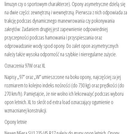
limuzyn czy o sportowym charakterze). Opony asymetryczne dzielą się
na dwie części: zewnętrzną i wewnętrzną. Pierwsza z nich odpowiada za
trakcję podczas dynamicznego manewrowania czy pokonywania
zakrętów. Zadaniem drugiej jest zapewnienie odpowiedniej
przyczepności podczas hamowania i przyspieszania oraz
odprowadzanie wody spod opony. Do zalet opon asymetrycznych
należy także wysoka odporność na szybkie i nieregularne zużycie.
Oznaczenia 97W oraz XL
Napisy „97” oraz „W” umieszczone na boku opony, najczęściej za jej
rozmiarem to kolejno indeks nośności (do 730 kg) oraz prędkości (do
270 km/h). Pamiętajcie, że nie wolno ich lekceważyć podczas wyboru
opon letnich. XL to skrót od extra load oznaczający ogumienie o
wzmacnianej konstrukcji.
Opony letnie
Nexen NFera SU1 235/45 R17 należy do grupy opon letnich. Opony