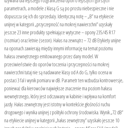
używana dla lepszego rozgraniczenia opon o lepszych i gorszych
parametrach, a modele z klasą G są po prostu niebezpieczne i nie
dopuszcza się ich do sprzedaży. Identyczną notę – „B” na etykiecie
unijnej w kategorii „przyczepność na mokrej nawierzchni” uzyskały
jeszcze 23 inne produkty spełniające wytyczne – opony 235/45 R17
(rozmiar) oraz letnie (sezon). Hałas na zewnątrz – 72 dB Etykiety unijne
na oponach zawierają między innymi informację na temat poziomu
hałasu zewnętrznego emitowanego przez dany model. W
przeciwieństwie do oporów toczenia i przyczepności na mokrej
nawierzchni tutaj nie są nadawane klasy od A do G, tylko ocena w
postaci 3 fal i wynik pomiaru w dB. Parametr ten wzbudza kontrowersje,
ponieważ dla kierowców największe znaczenie ma poziom hałasu
wewnętrznego, który jest odczuwany w kabinie i wpływa na komfort
jazdy. Hałas zewnętrzny jest istotny w kontekście głośności ruchu
drogowego i wynika unijnej z polityki ochrony środowiska. Wynik „72 dB”
na etykiecie unijnej w kategorii „hałas zewnętrzny” uzyskało jeszcze 10