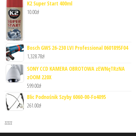
K2 Super Start 400ml
10.00
zł
Bosch GWS 26-230 LVI Professional 0601895F04
1,328.78
zł
SONY CCD KAMERA OBROTOWA zEWNęTRzNA
zOOM 220X
599.00
zł
Blic Podnośnik Szyby 6060-00-Fo4095
261.00
zł
zzzzz