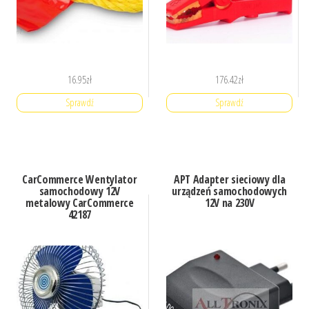
16.95
zł
176.42
zł
Sprawdź
Sprawdź
CarCommerce Wentylator
APT Adapter sieciowy dla
samochodowy 12V
urządzeń samochodowych
metalowy CarCommerce
12V na 230V
42187