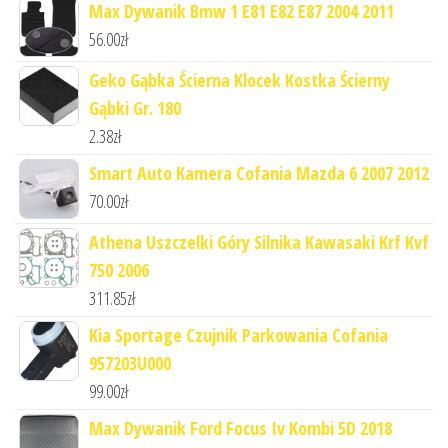
Max Dywanik Bmw 1 E81 E82 E87 2004 2011
56.00
zł
Geko Gąbka Ścierna Klocek Kostka Ścierny
Gąbki Gr. 180
2.38
zł
Smart Auto Kamera Cofania Mazda 6 2007 2012
70.00
zł
Athena Uszczelki Góry Silnika Kawasaki Krf Kvf
750 2006
311.85
zł
Kia Sportage Czujnik Parkowania Cofania
957203U000
99.00
zł
Max Dywanik Ford Focus Iv Kombi 5D 2018