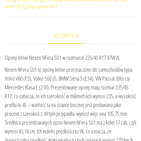
partner 2020
,
peugot partner 2021
DESCRIPTION
Opony letnie Nexen NFera SU1 w rozmiarze 235/45 R17 97W XL
Nexen NFera SU1 to opony letnie przeznaczone do samochodów typu
Volvo V60 (P3), Volvo S60 (I), BMW Seria 5 (E34), VW Passat (B6) czy
Mercedes Klasa E (210). Prezentowane opony mają rozmiar 235/45
R17, co oznacza, że ich szerokość w milimetrach wynosi 235, a wysokość
profilu to 45 – wartość ta na ścianie bocznej jest podawana jako
procent z szerokości. W tym przypadku wynosi więc ona 105,75 mm.
Średnica prezentowanych opon Nexen NFera SU1 ma z kolei 17 cali, czyli
wynosi 43,18 cm. Ich indeks prędkości to W, co oznacza, że
dopuszczalna prędkość maksymalna na tych oponach wynosi 270 km/h.