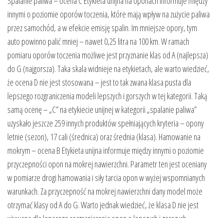
Spalanie paliwa – ocena C Etykieta unijna na oponach informuje między
innymi o poziomie oporów toczenia, które mają wpływ na zużycie paliwa
przez samochód, a w efekcie emisję spalin. Im mniejsze opory, tym
auto powinno palić mniej – nawet 0,25 litra na 100 km. W ramach
pomiaru oporów toczenia możliwe jest przyznanie klas od A (najlepsza)
do G (najgorsza). Taka skala widnieje na etykietach, ale warto wiedzieć,
że ocena D nie jest stosowana – jest to tak zwana klasa pusta dla
lepszego rozgraniczenia modeli lepszych i gorszych w tej kategorii. Taką
samą ocenę – „C” na etykiecie unijnej w kategorii „spalanie paliwa”
uzyskało jeszcze 259 innych produktów spełniających kryteria – opony
letnie (sezon), 17 cali (średnica) oraz średnia (klasa). Hamowanie na
mokrym – ocena B Etykieta unijna informuje między innymi o poziomie
przyczepności opon na mokrej nawierzchni. Parametr ten jest oceniany
w pomiarze drogi hamowania i siły tarcia opon w wyżej wspomnianych
warunkach. Za przyczepność na mokrej nawierzchni dany model może
otrzymać klasy od A do G. Warto jednak wiedzieć, że klasa D nie jest