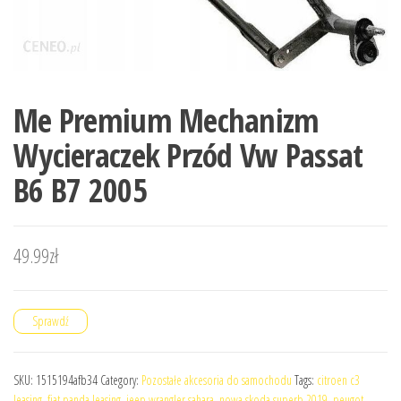
Me Premium Mechanizm
Wycieraczek Przód Vw Passat
B6 B7 2005
49.99
zł
Sprawdź
SKU:
1515194afb34
Category:
Pozostałe akcesoria do samochodu
Tags:
citroen c3
leasing
,
fiat panda leasing
,
jeep wrangler sahara
,
nowa skoda superb 2019
,
peugot