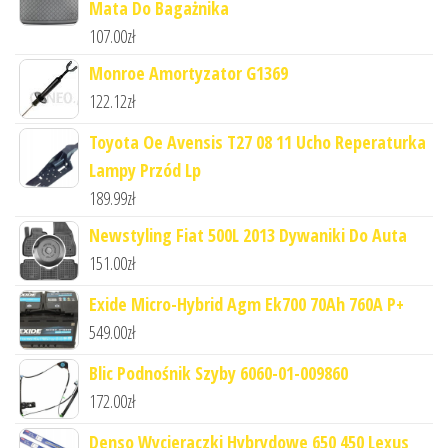
Mata Do Bagażnika
107.00
zł
Monroe Amortyzator G1369
122.12
zł
Toyota Oe Avensis T27 08 11 Ucho Reperaturka
Lampy Przód Lp
189.99
zł
Newstyling Fiat 500L 2013 Dywaniki Do Auta
151.00
zł
Exide Micro-Hybrid Agm Ek700 70Ah 760A P+
549.00
zł
Blic Podnośnik Szyby 6060-01-009860
172.00
zł
Denso Wycieraczki Hybrydowe 650 450 Lexus