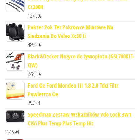
Ct200H
127.00
zł
Pokter Pok Ter Pokrowce Miarowe Na
Siedzenia Do Volvo Xc60 Ii
489.00
zł
Black&Decker Nożyce do żywopłotu (GSL700KIT-
QW)
248.00
zł
Ford Oe Ford Mondeo III 1.8 2.0 Tdci Filtr
Powietrza Oe
25.29
zł
Speedmax Zestaw Wskaźników Vdo Look 3W1
Ciśń Plus Temp Plus Temp Hit
114.99
zł