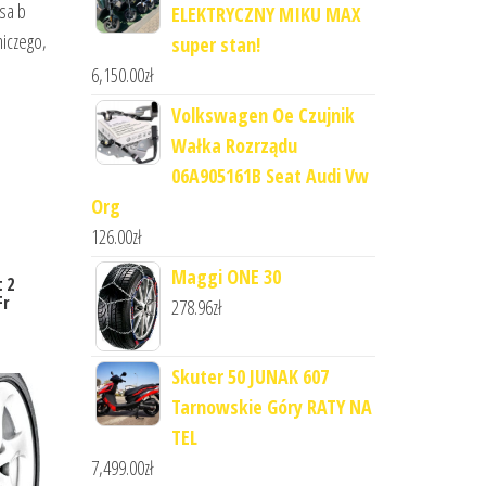
rsa b
ELEKTRYCZNY MIKU MAX
niczego,
super stan!
6,150.00
zł
Volkswagen Oe Czujnik
Wałka Rozrządu
06A905161B Seat Audi Vw
Org
126.00
zł
Maggi ONE 30
 2
Fr
278.96
zł
Skuter 50 JUNAK 607
Tarnowskie Góry RATY NA
TEL
7,499.00
zł