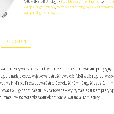
SKU:
749f352b46b9
Category:
Pozostałe akcesoria elektryczne
Tags:
ford k
wynajem długoterminowy
,
mercedes-benz leasing
,
toyota rav 4 hybryda c
wynajem długoterminowy lexus
DESCRIPTION
wa. Bardzo żywotny, cichy silnik w parze z mocno zahartowanym i precyzyjny
aguara nadaje ostrzu wyjątkową ostrość i trwałość. Możliwość regulacji wyso
ywotny silnikPraca PrzewodowaOstrze Szerokość 46 mmDługość cięcia 0,1 mm
30VWaga 630 gPoziom hałasu EMVhartowane – wytrzymałe a zarazem precyzyj
9, 25 mm)OliwkaSzczoteczkaKapturek ochronnyGwarancja: 12 miesięcy