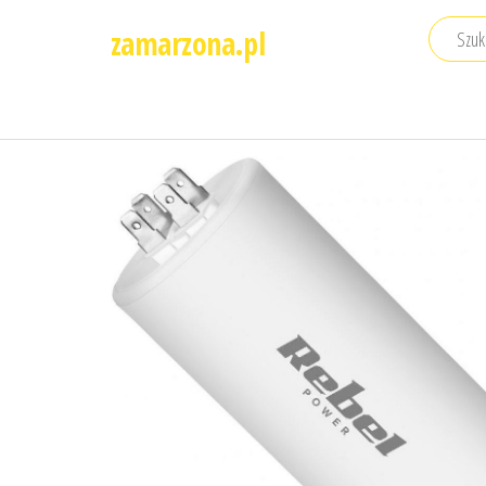
Przejdź
zamarzona.pl
do
treści