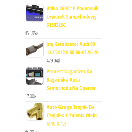
Volvo V60Cc Ii Podnosnik
Lewarek Samochodowy
31682250
451.95
zł
Jmj Katalizator Audi 80
1.6/1.8/2.0 08.86-01.96 10
479.04
zł
Pronett Organizer Do
Bagażnika Auta
Samochodu Na Oparcie
17.00
zł
Auto Gauge Trójnik Do
Czujnika Ciśnienia Oleju
M10 X 1,5
45.00
zł