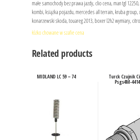
małe samochody bez prawa jazdy, clio cena, man tgl 12250, fi
kombi, książka pojazdu, mercedes all terrain, kruba group, 
konarzewski skoda, touareg 2013, boxer l2h2 wymiary, citro
łóżko chowane w szafie cena
Related products
MIDLAND LC 59 – 74
Turck Czujnik Ci
Psgs4M-441