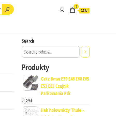
0
0.00zł
Search
Produkty
Getz Bmw E39 E46 E60 E65
E53 E83 Czujnik
Parkowania Pdc
22.89
zł
Hak holowniczy Thule -