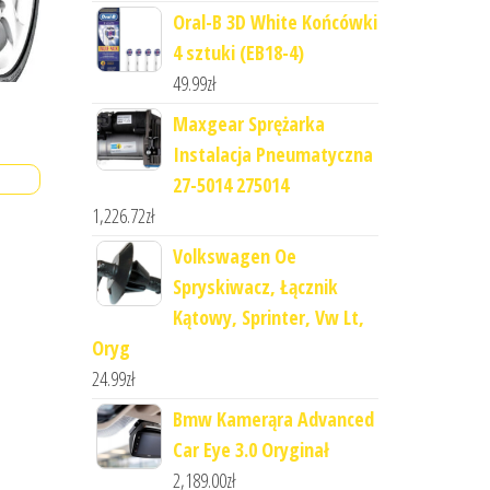
Oral-B 3D White Końcówki
4 sztuki (EB18-4)
49.99
zł
Maxgear Sprężarka
Instalacja Pneumatyczna
27-5014 275014
1,226.72
zł
Volkswagen Oe
Spryskiwacz, Łącznik
Kątowy, Sprinter, Vw Lt,
Oryg
24.99
zł
Bmw Kamerąra Advanced
Car Eye 3.0 Oryginał
2,189.00
zł