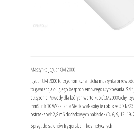
Maszynka Jaguar CM 2000
Jaguar CM 2000 to ergonomiczna i cicha maszynka przewodo
to gwarancja długiego bezproblemowego użytkowania. Szlif J
strzyżenia.Powody dla których warto kupićCM2000Cichy i ż
mmSilnik 10 WZasilanie SiecioweNapięcie robocze 50Hz/2
ostrzekabel: 2,8 m6 dodatkowych nakładek (3, 6, 9, 12, 1
Sprzęt do salonów fryzjerskich i kosmetycznych