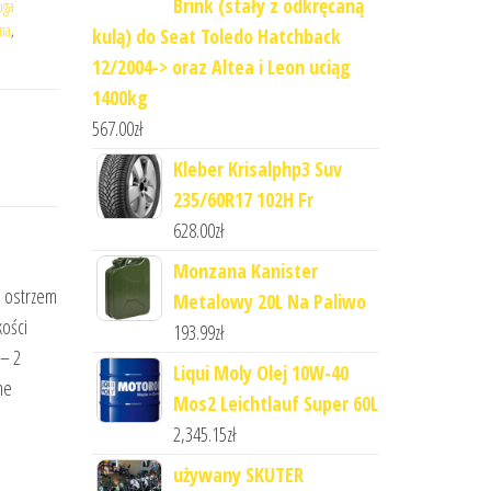
Brink (stały z odkręcaną
uga
ena
,
kulą) do Seat Toledo Hatchback
12/2004-> oraz Altea i Leon uciąg
1400kg
567.00
zł
Kleber Krisalphp3 Suv
235/60R17 102H Fr
628.00
zł
Monzana Kanister
m ostrzem
Metalowy 20L Na Paliwo
kości
193.99
zł
 – 2
Liqui Moly Olej 10W-40
ne
Mos2 Leichtlauf Super 60L
2,345.15
zł
używany SKUTER