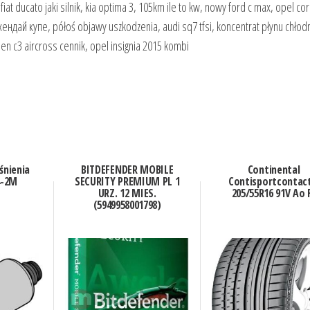
at ducato jaki silnik, kia optima 3, 105km ile to kw, nowy ford c max, opel co
хендай купе, półoś objawy uszkodzenia, audi sq7 tfsi, koncentrat płynu chłod
en c3 aircross cennik, opel insignia 2015 kombi
śnienia
BITDEFENDER MOBILE
Continental
4-2M
SECURITY PREMIUM PL 1
Contisportcontact
URZ. 12 MIES.
205/55R16 91V Ao 
(5949958001798)