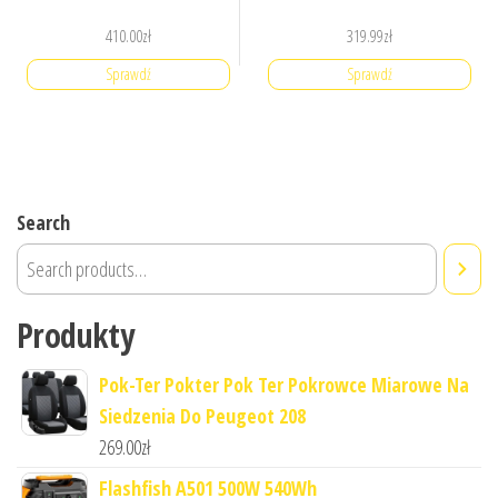
410.00
zł
319.99
zł
Sprawdź
Sprawdź
Search
Produkty
Pok-Ter Pokter Pok Ter Pokrowce Miarowe Na
Siedzenia Do Peugeot 208
269.00
zł
Flashfish A501 500W 540Wh