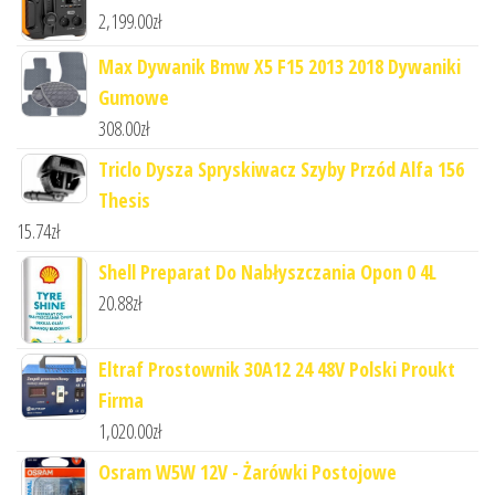
2,199.00
zł
Max Dywanik Bmw X5 F15 2013 2018 Dywaniki
Gumowe
308.00
zł
Triclo Dysza Spryskiwacz Szyby Przód Alfa 156
Thesis
15.74
zł
Shell Preparat Do Nabłyszczania Opon 0 4L
20.88
zł
Eltraf Prostownik 30A12 24 48V Polski Proukt
Firma
1,020.00
zł
Osram W5W 12V - Żarówki Postojowe