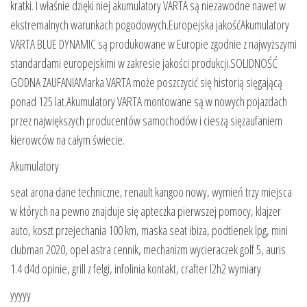
kratki. I właśnie dzięki niej akumulatory VARTA są niezawodne nawet w
ekstremalnych warunkach pogodowych.Europejska jakośćAkumulatory
VARTA BLUE DYNAMIC są produkowane w Europie zgodnie z najwyższymi
standardami europejskimi w zakresie jakości produkcji.SOLIDNOŚĆ
GODNA ZAUFANIAMarka VARTA może poszczycić się historią sięgającą
ponad 125 lat.Akumulatory VARTA montowane są w nowych pojazdach
przez największych producentów samochodów i cieszą sięzaufaniem
kierowców na całym świecie.
Akumulatory
seat arona dane techniczne, renault kangoo nowy, wymień trzy miejsca
w których na pewno znajduje się apteczka pierwszej pomocy, klajzer
auto, koszt przejechania 100 km, maska seat ibiza, podtlenek lpg, mini
clubman 2020, opel astra cennik, mechanizm wycieraczek golf 5, auris
1.4 d4d opinie, grill z felgi, infolinia kontakt, crafter l2h2 wymiary
yyyyy