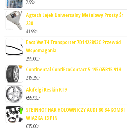
2.99
zł
Agtech Lejek Uniwersalny Metalowy Prosty Śr
230
41.99
zł
Eacs Vw T4 Transporter 7D1422893C Przewód
Wspomagania
299.00
zł
Continental ContiEcoContact 5 195/65R15 91H
215.25
zł
Alufelgi Keskin KT9
655.93
zł
STEINHOF HAK HOLOWNICZY AUDI 80 B4 KOMBI
WIĄZKA 13 PIN
635.00
zł