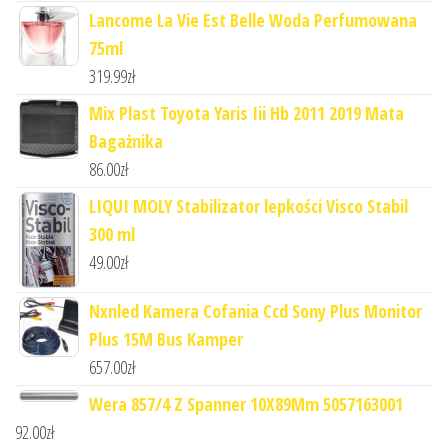
Lancome La Vie Est Belle Woda Perfumowana
75ml
319.99
zł
Mix Plast Toyota Yaris Iii Hb 2011 2019 Mata
Bagażnika
86.00
zł
LIQUI MOLY Stabilizator lepkości Visco Stabil
300 ml
49.00
zł
Nxnled Kamera Cofania Ccd Sony Plus Monitor
Plus 15M Bus Kamper
657.00
zł
Wera 857/4 Z Spanner 10X89Mm 5057163001
92.00
zł