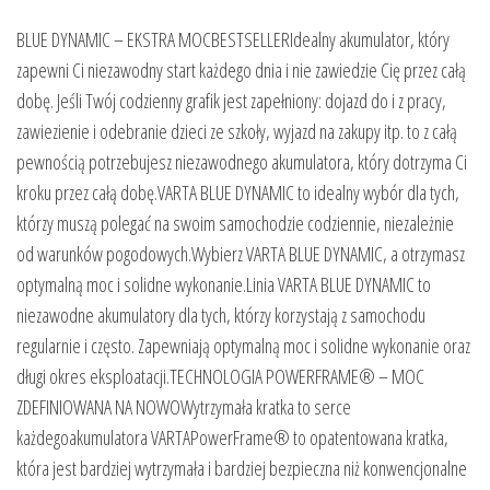
BLUE DYNAMIC – EKSTRA MOCBESTSELLERIdealny akumulator, który
zapewni Ci niezawodny start każdego dnia i nie zawiedzie Cię przez całą
dobę. Jeśli Twój codzienny grafik jest zapełniony: dojazd do i z pracy,
zawiezienie i odebranie dzieci ze szkoły, wyjazd na zakupy itp. to z całą
pewnością potrzebujesz niezawodnego akumulatora, który dotrzyma Ci
kroku przez całą dobę.VARTA BLUE DYNAMIC to idealny wybór dla tych,
którzy muszą polegać na swoim samochodzie codziennie, niezależnie
od warunków pogodowych.Wybierz VARTA BLUE DYNAMIC, a otrzymasz
optymalną moc i solidne wykonanie.Linia VARTA BLUE DYNAMIC to
niezawodne akumulatory dla tych, którzy korzystają z samochodu
regularnie i często. Zapewniają optymalną moc i solidne wykonanie oraz
długi okres eksploatacji.TECHNOLOGIA POWERFRAME® – MOC
ZDEFINIOWANA NA NOWOWytrzymała kratka to serce
każdegoakumulatora VARTAPowerFrame® to opatentowana kratka,
która jest bardziej wytrzymała i bardziej bezpieczna niż konwencjonalne