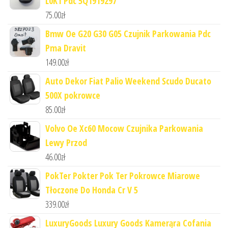
L0K1 Pdc 5Q1919297
75.00
zł
Bmw Oe G20 G30 G05 Czujnik Parkowania Pdc
Pma Dravit
149.00
zł
Auto Dekor Fiat Palio Weekend Scudo Ducato
500X pokrowce
85.00
zł
Volvo Oe Xc60 Mocow Czujnika Parkowania
Lewy Przod
46.00
zł
PokTer Pokter Pok Ter Pokrowce Miarowe
Tłoczone Do Honda Cr V 5
339.00
zł
LuxuryGoods Luxury Goods Kamerąra Cofania