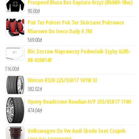
Prospeed Bluza Bez Kaptura Krzyż (Bb069-1Bw)
90.00
zł
Pok Ter Pokter Pok Ter Skórzane Pokrowce
Miarowe Do Iveco Daily 6 7M
569.00
zł
Blic Zestaw Naprawczy Podnośnik Szyby 6205-
08-020814P
116.00
zł
Winrun R330 225/55R17 101W Xl
382.02
zł
Opony Roadstone Roadian H/P 255/65R17 114H
474.04
zł
Volkswagen Oe Vw Audi Skoda Seat Czujnik