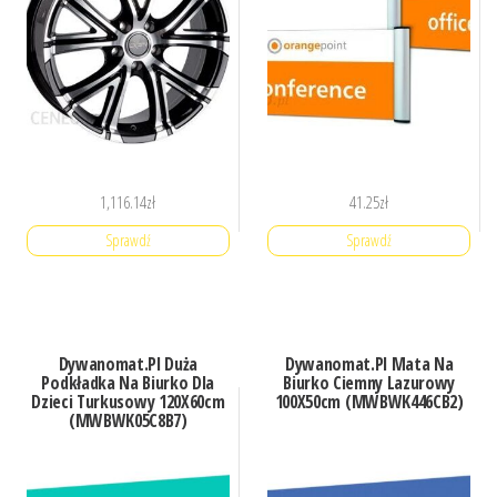
1,116.14
zł
41.25
zł
Sprawdź
Sprawdź
Dywanomat.Pl Duża
Dywanomat.Pl Mata Na
Podkładka Na Biurko Dla
Biurko Ciemny Lazurowy
Dzieci Turkusowy 120X60cm
100X50cm (MWBWK446CB2)
(MWBWK05C8B7)