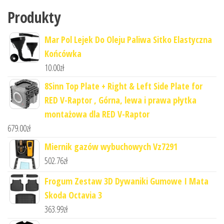
Produkty
Mar Pol Lejek Do Oleju Paliwa Sitko Elastyczna
Końcówka
10.00
zł
8Sinn Top Plate + Right & Left Side Plate for
RED V-Raptor , Górna, lewa i prawa płytka
montażowa dla RED V-Raptor
679.00
zł
Miernik gazów wybuchowych Vz7291
502.76
zł
Frogum Zestaw 3D Dywaniki Gumowe I Mata
Skoda Octavia 3
363.99
zł