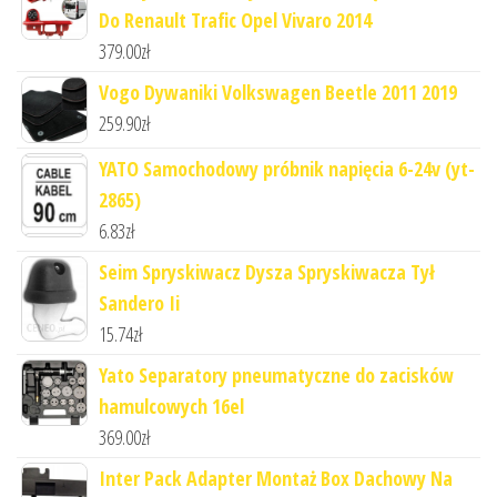
Do Renault Trafic Opel Vivaro 2014
379.00
zł
Vogo Dywaniki Volkswagen Beetle 2011 2019
259.90
zł
YATO Samochodowy próbnik napięcia 6-24v (yt-
2865)
6.83
zł
Seim Spryskiwacz Dysza Spryskiwacza Tył
Sandero Ii
15.74
zł
Yato Separatory pneumatyczne do zacisków
hamulcowych 16el
369.00
zł
Inter Pack Adapter Montaż Box Dachowy Na