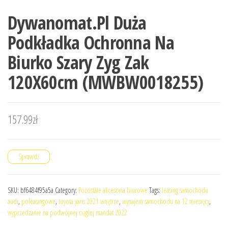
Dywanomat.Pl Duża
Podkładka Ochronna Na
Biurko Szary Zyg Zak
120X60cm (MWBW0018255)
157.99
zł
Sprawdź
SKU:
bf6484f95a5a
Category:
Pozostałe akcesoria biurowe
Tags:
leasing samochodu
audi
,
poleasingowe
,
toyota yaris 2021 wnętrze
,
wynajem samochodu na 12 miesięcy
,
wyprzedzanie na podwójnej ciągłej mandat 2022