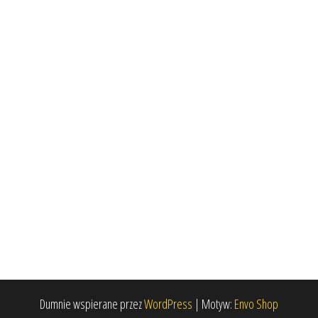
Dumnie wspierane przez
WordPress
|
Motyw:
Envo Shop