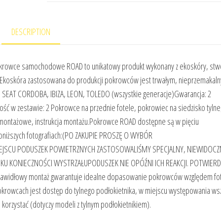
DESCRIPTION
ce samochodowe ROAD to unikatowy produkt wykonany z ekoskóry, stw
ę. Ekoskóra zastosowana do produkcji pokrowców jest trwałym, nieprzemakal
ie: SEAT CORDOBA, IBIZA, LEON, TOLEDO (wszystkie generacje)Gwarancja: 2
ość w zestawie: 2 Pokrowce na przednie fotele, pokrowiec na siedzisko tylne
i montażowe, instrukcja montażu.Pokrowce ROAD dostępne są w pięciu
 poniższych fotografiach:(PO ZAKUPIE PROSZĘ O WYBÓR
JSCU PODUSZEK POWIETRZNYCH ZASTOSOWALIŚMY SPECJALNY, NIEWIDOC
U KONIECZNOŚCI WYSTRZAŁUPODUSZEK NIE OPÓŹNI ICH REAKCJI. POTWIERD
idłowy montaż gwarantuje idealne dopasowanie pokrowców względem fot
 pokrowcach jest dostęp do tylnego podłokietnika, w miejscu występowania ws
korzystać (dotyczy modeli z tylnym podłokietnikiem).