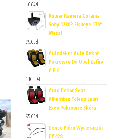
10.64
zł
Kopier Kamera Cofania
Sony 1280P Fisheye 170°
Metal
99.00
zł
Autodekor Auto Dekor
Pokrowce Do Opel Zafira
A B C
110.00
zł
Auto Dekor Seat
Alhambra Toledo Leon
Exeo Pokrowce Skóra
95.00
zł
Denso Pióro Wycieraczki
Df 428