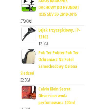
AMOS BAGAŻNIK
DACHOWY DO HYUNDAI
IX35 SUV 5D 2010-2015
579.00
zł
Lejek trzyczęściowy, IP-
13102
12.00
zł
Pok Ter Pokter Pok Ter
Ochraniacz Na Fotel
Samochodowy Osłona
Siedzeń
22.00
zł
Calvin Klein Secret
Obsession woda
perfumowana 100ml