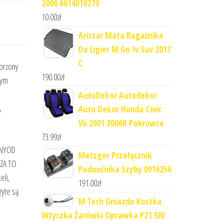
2006 6014010270
10.00
zł
Aristar Mata Bagażnika
Do Ligier M Go Iv Suv 2017
C
orzony
190.00
zł
nym
AutoDekor Autodekor
,
Auto Dekor Honda Civic
Vii 2001 2006R Pokrowce
73.99
zł
ZNYOD
Metzger Przełącznik
ZA TO
Podnośnika Szyby 0916256
eli,
191.00
zł
zyte są
M Tech Gniazdo Kostka
Wtyczka Żarówki Oprawka P21 5W