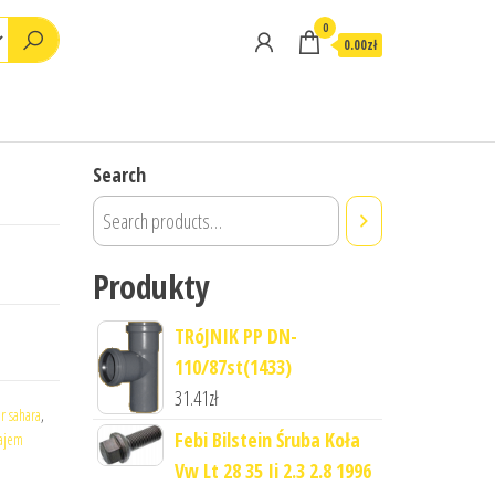
0
0.00zł
Search
Produkty
TRóJNIK PP DN-
110/87st(1433)
31.41
zł
r sahara
,
Febi Bilstein Śruba Koła
najem
Vw Lt 28 35 Ii 2.3 2.8 1996