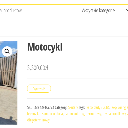
Motocykl
5,500.00
zł
Sprawdź
SKU:
38e43a4aa293
Category:
Skutery
Tags:
iveco daily 35s18
,
jeep wrangle
leasing konsumencki dacia
,
najem aut długoterminowy
,
toyota corolla wy
długoterminowy