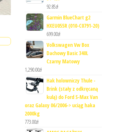
92.85
zł
Garmin BlueChart g2
HXEU055R (010-C0791-20)
699.00
zł
Volkswagen Vw Box
Dachowy Basic 340L
Czarny Matowy
1,290.00
zł
Hak holowniczy Thule -
Brink (stały z odkręcaną
kulą) do Ford S-Max Van
oraz Galaxy 06/2006-> uciąg haka
2000kg
773.00
zł