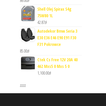
86.00
zł
Shell Olej Spirax S4g
75W80 1L
42.87
zł
Autodekor Bmw Seria 3
E30 E36 E46 E90 E91 F30
F31 Pokrowce
85.00
zł
Ctek Cs Free 12V 20A 40
462 Mxs5 0 Mxs 5 0
1,100.00
zł
zzzzz