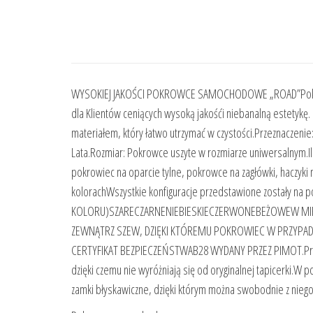
WYSOKIEJ JAKOŚCI POKROWCE SAMOCHODOWE „ROAD”Pokrow
dla Klientów ceniących wysoką jakośći niebanalną estetyk
materiałem, który łatwo utrzymać w czystości.Przeznaczen
Lata.Rozmiar: Pokrowce uszyte w rozmiarze uniwersalnym.Il
pokrowiec na oparcie tylne, pokrowce na zagłówki, haczyk
kolorachWszystkie konfiguracje przedstawione zostały na
KOLORU)SZARECZARNENIEBIESKIECZERWONEBEŻOWEW MIE
ZEWNĄTRZ SZEW, DZIĘKI KTÓREMU POKROWIEC W PRZYPADK
CERTYFIKAT BEZPIECZEŃSTWAB28 WYDANY PRZEZ PIMOT.Praw
dzięki czemu nie wyróżniają się od oryginalnej tapicerki.W
zamki błyskawiczne, dzięki którym można swobodnie z niego 