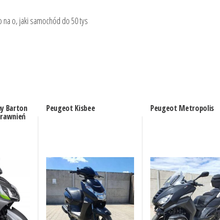
o na o, jaki samochód do 50 tys
ny Barton
Peugeot Kisbee
Peugeot Metropolis
prawnień