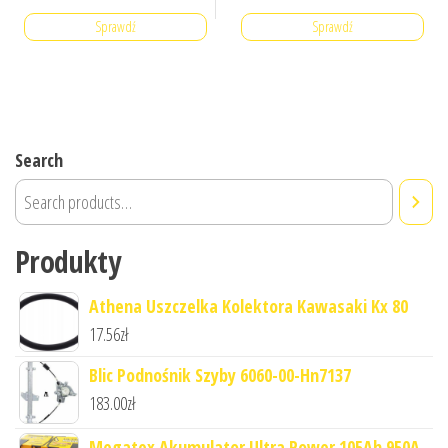
Sprawdź
Sprawdź
Search
Produkty
Athena Uszczelka Kolektora Kawasaki Kx 80
17.56
zł
Blic Podnośnik Szyby 6060-00-Hn7137
183.00
zł
Megatex Akumulator Ultra Power 105Ah 950A