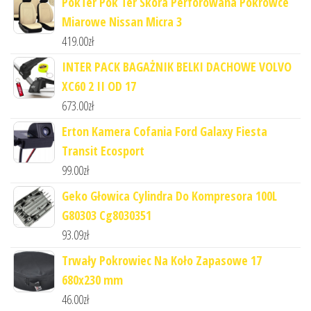
PokTer Pok Ter Skóra Perforowana Pokrowce
Miarowe Nissan Micra 3
419.00
zł
INTER PACK BAGAŻNIK BELKI DACHOWE VOLVO
XC60 2 II OD 17
673.00
zł
Erton Kamera Cofania Ford Galaxy Fiesta
Transit Ecosport
99.00
zł
Geko Głowica Cylindra Do Kompresora 100L
G80303 Cg8030351
93.09
zł
Trwały Pokrowiec Na Koło Zapasowe 17
680x230 mm
46.00
zł