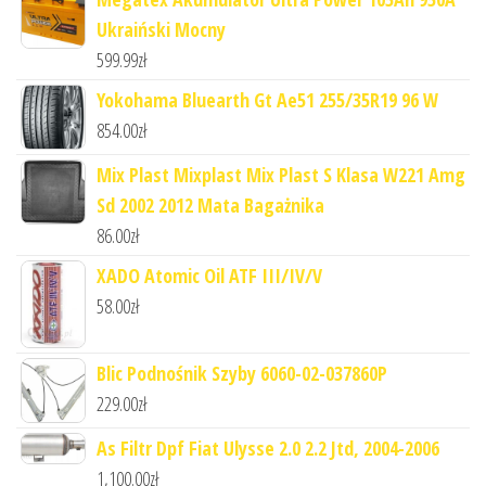
Ukraiński Mocny
599.99
zł
Yokohama Bluearth Gt Ae51 255/35R19 96 W
854.00
zł
Mix Plast Mixplast Mix Plast S Klasa W221 Amg
Sd 2002 2012 Mata Bagażnika
86.00
zł
XADO Atomic Oil ATF III/IV/V
58.00
zł
Blic Podnośnik Szyby 6060-02-037860P
229.00
zł
As Filtr Dpf Fiat Ulysse 2.0 2.2 Jtd, 2004-2006
1,100.00
zł