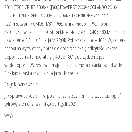
2011 (T200)CRUZE 2008-> (J300)TRAVERSE 2008->ORLANDO 2010-
>LACETTI 2003->EPICA 2006-2012DANE TECHNICZNE:Zasilanie –
12V,Przetwornik CMOS 1/3″, IP66,Format video – PAL, kolor,
420linii,Kąt widzenia – 170 stopni,Rozdzielczość – 640 x 480,Minimalne
oświetlenie 0,3 LUX,Funkcja MIRROR,Pobierana moc – 168mW,Kamera
nanosi na wyświetlany obraz elektroniczną skalę odległości,Zakres
odporności na temperatury (-40 do +80°C),Urządzenie jest
wodoodporne,W zestawie znajduje się:- kamera cofania- kabel wideo
6m- kabel zasilający- instrukcja podłączenia
Czujniki parkowania
jak sprawdzic kod silnika po vinie, vany 2021, zmiana czasu tachograf
cyfrowy siemens, wyniki gp portugalii 2021
yyyyy