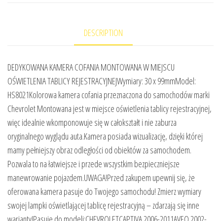
DESCRIPTION
DEDYKOWANA KAMERA COFANIA MONTOWANA W MIEJSCU
OŚWIETLENIA TABLICY REJESTRACYJNEJWymiary: 30 x 99mmModel:
HS8021Kolorowa kamera cofania przeznaczona do samochodów marki
Chevrolet Montowana jest w miejsce oświetlenia tablicy rejestracyjnej,
więc idealnie wkomponowuje się w całokształt i nie zaburza
oryginalnego wyglądu auta.Kamera posiada wizualizację, dzięki której
mamy pełniejszy obraz odległości od obiektów za samochodem.
Pozwala to na łatwiejsze i przede wszystkim bezpieczniejsze
manewrowanie pojazdem.UWAGA!Przed zakupem upewnij się, że
oferowana kamera pasuje do Twojego samochodu! Zmierz wymiary
swojej lampki oświetlającej tablicę rejestracyjną – zdarzają się inne
warianty!Pasuje do modeli:CHEVROLETCAPTIVA 2006-2011AVEO 2002-