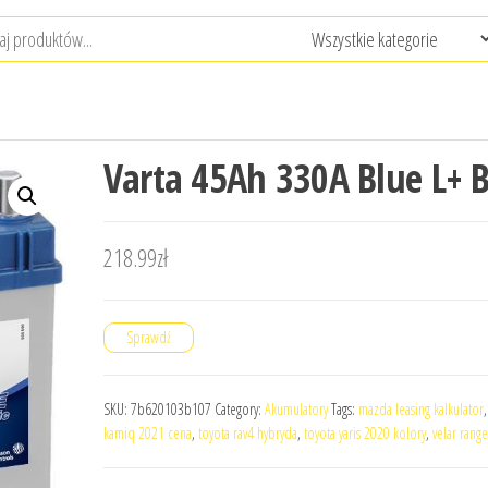
Varta 45Ah 330A Blue L+ 
218.99
zł
Sprawdź
SKU:
7b620103b107
Category:
Akumulatory
Tags:
mazda leasing kalkulator
kamiq 2021 cena
,
toyota rav4 hybryda
,
toyota yaris 2020 kolory
,
velar range