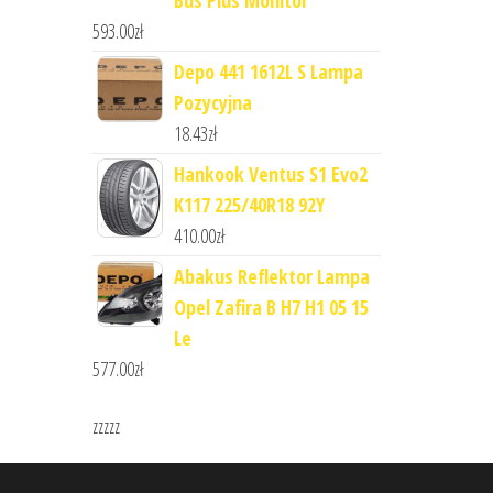
Bus Plus Monitor
593.00
zł
Depo 441 1612L S Lampa
Pozycyjna
18.43
zł
Hankook Ventus S1 Evo2
K117 225/40R18 92Y
410.00
zł
Abakus Reflektor Lampa
Opel Zafira B H7 H1 05 15
Le
577.00
zł
zzzzz