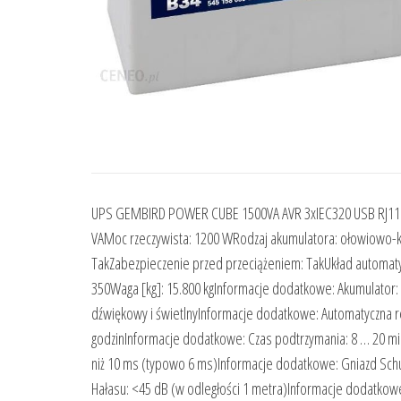
UPS GEMBIRD POWER CUBE 1500VA AVR 3xIEC320 USB RJ11 L
VAMoc rzeczywista: 1200 WRodzaj akumulatora: ołowiowo-kw
TakZabezpieczenie przed przeciążeniem: TakUkład automatycz
350Waga [kg]: 15.800 kgInformacje dodatkowe: Akumulator: 
dźwiękowy i świetlnyInformacje dodatkowe: Automatyczna r
godzinInformacje dodatkowe: Czas podtrzymania: 8 … 20 min
niż 10 ms (typowo 6 ms)Informacje dodatkowe: Gniazd Schuko
Hałasu: <45 dB (w odległości 1 metra)Informacje dodatkow