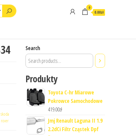
0
0.00zł
B34
Search
Produkty
Toyota C-hr Miarowe
Pokrowce Samochodowe
419.00
zł
,
skoda
Jmj Renault Laguna II 1.9
 rover
2.2dCi Filtr Cząstek Dpf