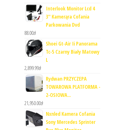
Interlook Monitor Lcd 4
3'' Kamerąra Cofania
Parkowania Dvd
88.00
zł
Shoei Gt-Air Ii Panorama
Tc-5 Czarny Biały Matowy
L
2,899.99
zł
Rydwan PRZYCZEPA
TOWAROWA PLATFORMA -
2-OSIOWA...
21,950.00
zł
Nxnled Kamera Cofania
Sony Mercedes Sprinter