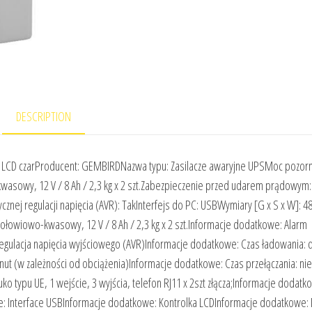
DESCRIPTION
CD czarProducent: GEMBIRDNazwa typu: Zasilacze awaryjne UPSMoc pozorn
asowy, 12 V / 8 Ah / 2,3 kg x 2 szt.Zabezpieczenie przed udarem prądowym:
nej regulacji napięcia (AVR): TakInterfejs do PC: USBWymiary [G x S x W]: 48
ołowiowo-kwasowy, 12 V / 8 Ah / 2,3 kg x 2 szt.Informacje dodatkowe: Alarm
egulacja napięcia wyjściowego (AVR)Informacje dodatkowe: Czas ładowania: 
ut (w zależności od obciążenia)Informacje dodatkowe: Czas przełączania: nie
 typu UE, 1 wejście, 3 wyjścia, telefon RJ11 x 2szt złącza;Informacje dodatk
e: Interface USBInformacje dodatkowe: Kontrolka LCDInformacje dodatkowe: