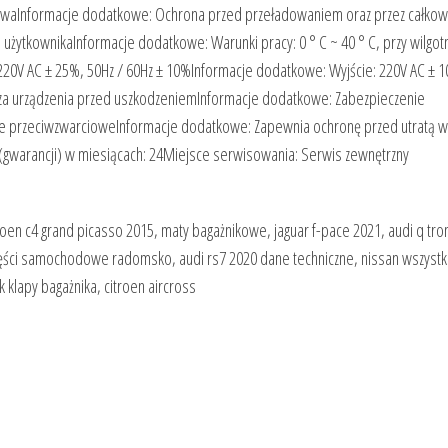
waInformacje dodatkowe: Ochrona przed przeładowaniem oraz przez całkow
ytkownikaInformacje dodatkowe: Warunki pracy: 0 ° C ~ 40 ° C, przy wilgot
20V AC ± 25%, 50Hz / 60Hz ± 10%Informacje dodatkowe: Wyjście: 220V AC ± 1
cza urządzenia przed uszkodzeniemInformacje dodatkowe: Zabezpieczenie
e przeciwzwarcioweInformacje dodatkowe: Zapewnia ochronę przed utratą w
(gwarancji) w miesiącach: 24Miejsce serwisowania: Serwis zewnętrzny
oen c4 grand picasso 2015, maty bagażnikowe, jaguar f-pace 2021, audi q tro
 części samochodowe radomsko, audi rs7 2020 dane techniczne, nissan wszystk
klapy bagażnika, citroen aircross