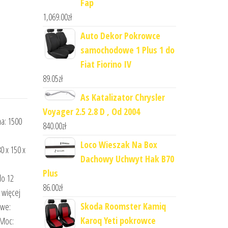
Fap
1,069.00
zł
Auto Dekor Pokrowce
samochodowe 1 Plus 1 do
Fiat Fiorino IV
89.05
zł
As Katalizator Chrysler
Voyager 2.5 2.8 D , Od 2004
a: 1500
840.00
zł
Loco Wieszak Na Box
0 x 150 x
Dachowy Uchwyt Hak B70
Plus
do 12
86.00
zł
 więcej
Skoda Roomster Kamiq
owe:
Karoq Yeti pokrowce
 Moc: