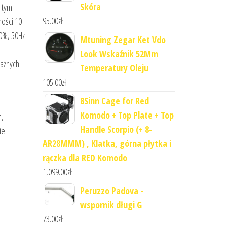
Skóra
itym
95.00
zł
ności 10
0%, 50Hz
Mtuning Zegar Ket Vdo
Look Wskaźnik 52Mm
ażnych
Temperatury Oleju
105.00
zł
8Sinn Cage for Red
Komodo + Top Plate + Top
n,
Handle Scorpio (+ 8-
ie
AR28MMM) , Klatka, górna płytka i
rączka dla RED Komodo
1,099.00
zł
Peruzzo Padova -
wspornik długi G
73.00
zł