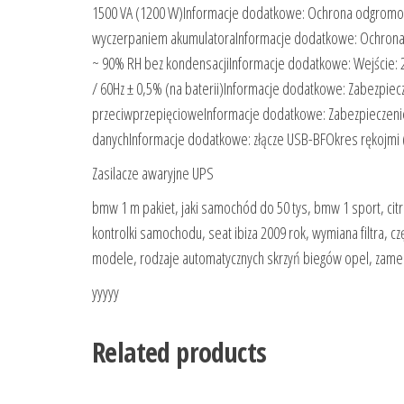
1500 VA (1200 W)Informacje dodatkowe: Ochrona odgromo
wyczerpaniem akumulatoraInformacje dodatkowe: Ochrona uż
~ 90% RH bez kondensacjiInformacje dodatkowe: Wejście: 2
/ 60Hz ± 0,5% (na baterii)Informacje dodatkowe: Zabezpie
przeciwprzepięcioweInformacje dodatkowe: Zabezpieczeni
danychInformacje dodatkowe: złącze USB-BFOkres rękojmi 
Zasilacze awaryjne UPS
bmw 1 m pakiet, jaki samochód do 50 tys, bmw 1 sport, citr
kontrolki samochodu, seat ibiza 2009 rok, wymiana filtra,
modele, rodzaje automatycznych skrzyń biegów opel, zamek 
yyyyy
Related products