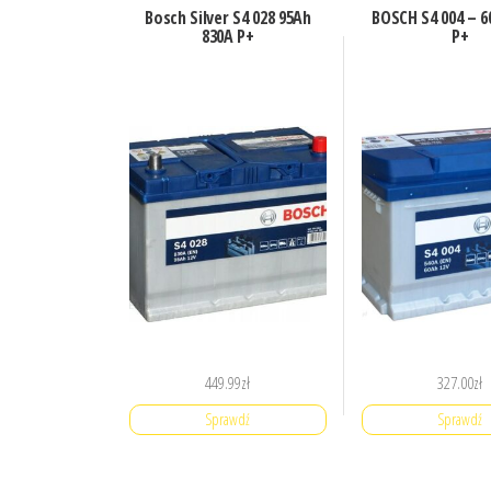
Bosch Silver S4 028 95Ah
BOSCH S4 004 – 6
830A P+
P+
449.99
zł
327.00
zł
Sprawdź
Sprawdź