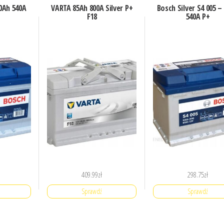
0Ah 540A
VARTA 85Ah 800A Silver P+
Bosch Silver S4 005 –
F18
540A P+
409.99
zł
298.75
zł
Sprawdź
Sprawdź