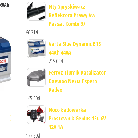
 60Ah
Nty Spryskiwacz
Reflektora Prawy Vw
Passat Kombi 97
66.31
zł
Varta Blue Dynamic B18
44Ah 440A
219.00
zł
Ferroz Tłumik Katalizator
Daewoo Nexia Espero
Kadex
145.00
zł
Noco Ładowarka
Prostownik Genius 1Eu 6V
12V 1A
177.89
zł