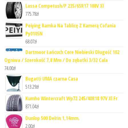
Lassa Competush/P 235/65R17 108V Xl
775.78
zł
Peiying Ramka Na Tablicę Z Kamerą Cofania
Py0105N
68.07
zł
Dartmoor Łańcuch Core Niebieski Długość 102
Ogniwa / Szerokość 7,8 Mm / Do zębatki 3/32 Cala
74.00
zł
Bugatti UMA czarna Casa
513.29
zł
Kumho Wintercraft Wp72 245/40R18 97V Xl Fr
871.04
zł
Dunlop 500 Delrin 1,14mm.
2.00
zł