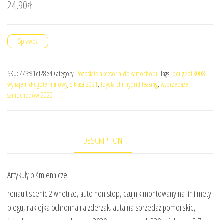
24.90
zł
Sprawdź
SKU:
443f81ef28e4
Category:
Pozostałe akcesoria do samochodu
Tags:
peugeot 3008
wynajem długoterminowy
,
s klasa 2021
,
toyota chr hybrid leasing
,
wyprzedaże
samochodów 2020
DESCRIPTION
Artykuły piśmiennicze
renault scenic 2 wnetrze, auto non stop, czujnik montowany na linii mety
biegu, naklejka ochronna na zderzak, auta na sprzedaż pomorskie,