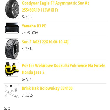
Goodyear Eagle F1 Asymmetric Suv At
255/60R19 113W Xl Fr
825.00
zł
Yamaha B3 PE
28,880.00
zł
Sun-F A021 22X10.00-10 47J
393.51
zł
PokTer Welurowe Koszulki Pokrowce Na Fotele
Honda Jazz 2
69.90
zł
Brink Hak Holowniczy 334100
715.86
zł
zzzzz