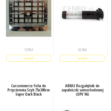
13.89
zł
63.00
zł
Sprawdź
Sprawdź
Carcommerce Folia do
ARKAS Rozgałęźnik do
Przyciemnia Szyb 75x300cm
zapalniczki samochodowej
Super Dark Black
(DPV 96)