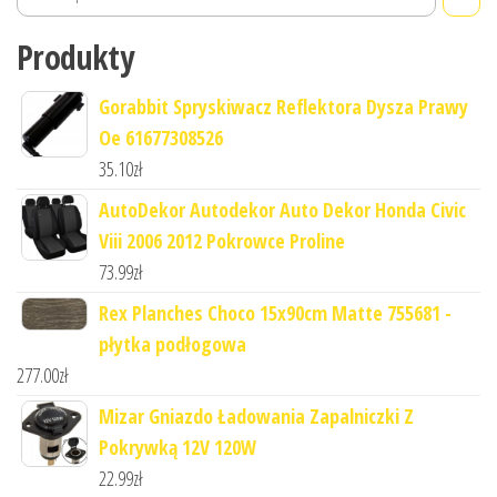
Produkty
Gorabbit Spryskiwacz Reflektora Dysza Prawy
Oe 61677308526
35.10
zł
AutoDekor Autodekor Auto Dekor Honda Civic
Viii 2006 2012 Pokrowce Proline
73.99
zł
Rex Planches Choco 15x90cm Matte 755681 -
płytka podłogowa
277.00
zł
Mizar Gniazdo Ładowania Zapalniczki Z
Pokrywką 12V 120W
22.99
zł