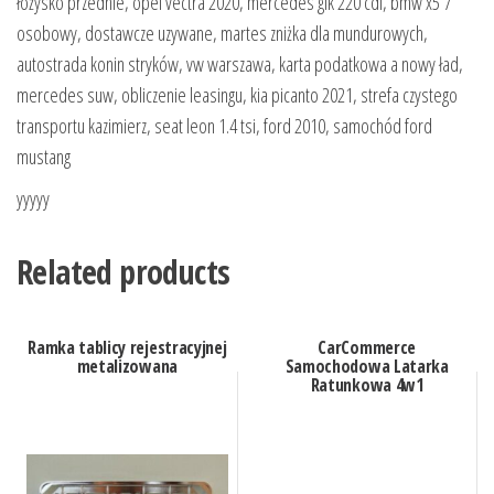
łożysko przednie, opel vectra 2020, mercedes glk 220 cdi, bmw x5 7
osobowy, dostawcze uzywane, martes zniżka dla mundurowych,
autostrada konin stryków, vw warszawa, karta podatkowa a nowy ład,
mercedes suw, obliczenie leasingu, kia picanto 2021, strefa czystego
transportu kazimierz, seat leon 1.4 tsi, ford 2010, samochód ford
mustang
yyyyy
Related products
Ramka tablicy rejestracyjnej
CarCommerce
metalizowana
Samochodowa Latarka
Ratunkowa 4w1