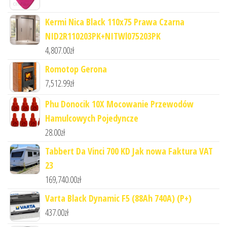
Kermi Nica Black 110x75 Prawa Czarna
NID2R110203PK+NITWl075203PK
4,807.00
zł
Romotop Gerona
7,512.99
zł
Phu Donocik 10X Mocowanie Przewodów
Hamulcowych Pojedyncze
28.00
zł
Tabbert Da Vinci 700 KD Jak nowa Faktura VAT
23
169,740.00
zł
Varta Black Dynamic F5 (88Ah 740A) (P+)
437.00
zł