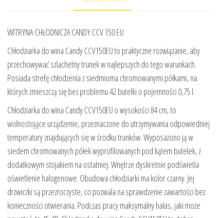
WITRYNA CHŁODNICZA CANDY CCV 150 EU
Chłodziarka do wina Candy CCV150EU to praktyczne rozwiązanie, aby
przechowywać szlachetny trunek w najlepszych do tego warunkach.
Posiada strefę chłodzenia z siedmioma chromowanymi półkami, na
których zmieszczą się bez problemu 42 butelki o pojemności 0,75 l.
Chłodziarka do wina Candy CCV150EU o wysokości 84 cm, to
wolnostojące urządzenie, przeznaczone do utrzymywania odpowiedniej
temperatury znajdujących się w środku trunków. Wyposażono ją w
siedem chromowanych półek wyprofilowanych pod kątem butelek, z
dodatkowym stojakiem na ostatniej. Wnętrze dyskretnie podświetla
oświetlenie halogenowe. Obudowa chłodziarki ma kolor czarny. Jej
drzwiczki są przezroczyste, co pozwala na sprawdzenie zawartości bez
konieczności otwierania. Podczas pracy maksymalny hałas, jaki może