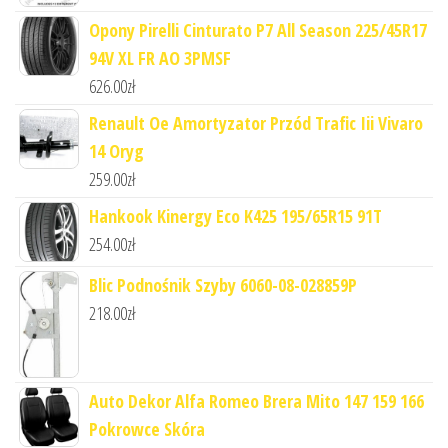
Opony Pirelli Cinturato P7 All Season 225/45R17
94V XL FR AO 3PMSF
626.00
zł
Renault Oe Amortyzator Przód Trafic Iii Vivaro
14 Oryg
259.00
zł
Hankook Kinergy Eco K425 195/65R15 91T
254.00
zł
Blic Podnośnik Szyby 6060-08-028859P
218.00
zł
Auto Dekor Alfa Romeo Brera Mito 147 159 166
Pokrowce Skóra