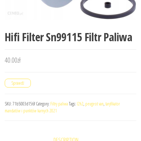
Hifi Filter Sn99115 Filtr Paliwa
40.00
zł
Sprawdź
SKU:
71b5003d156f
Category:
Filtry paliwa
Tags:
l2h2
,
peugeot van
,
taryfikator
mandatów i punktów karnych 2021
DESCRIPTION