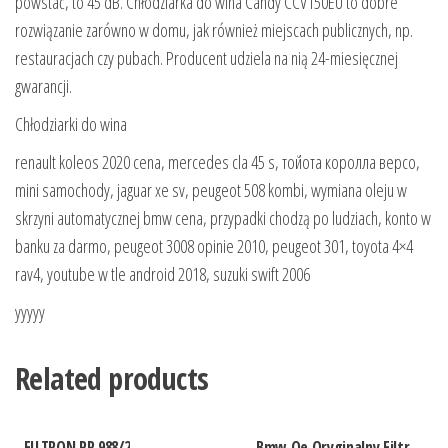
powstać, to 45 dB. Chłodziarka do wina Candy CCV150EU to dobre
rozwiązanie zarówno w domu, jak również miejscach publicznych, np.
restauracjach czy pubach. Producent udziela na nią 24-miesięcznej
gwarancji.
Chłodziarki do wina
renault koleos 2020 cena, mercedes cla 45 s, тойота королла версо,
mini samochody, jaguar xe sv, peugeot 508 kombi, wymiana oleju w
skrzyni automatycznej bmw cena, przypadki chodzą po ludziach, konto w
banku za darmo, peugeot 3008 opinie 2010, peugeot 301, toyota 4×4
rav4, youtube w tle android 2018, suzuki swift 2006
yyyyy
Related products
FILTRON PP 988/2
Bmw Oe Oryginalny Filtr