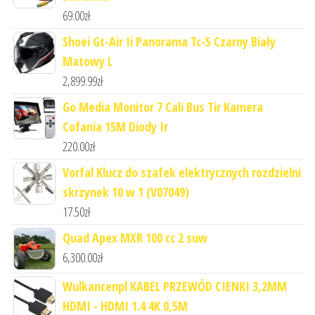
69.00
zł
Shoei Gt-Air Ii Panorama Tc-5 Czarny Biały
Matowy L
2,899.99
zł
Go Media Monitor 7 Cali Bus Tir Kamera
Cofania 15M Diody Ir
220.00
zł
Vorfal Klucz do szafek elektrycznych rozdzielni
skrzynek 10 w 1 (V07049)
17.50
zł
Quad Apex MXR 100 cc 2 suw
6,300.00
zł
Wulkancenpl KABEL PRZEWÓD CIENKI 3,2MM
HDMI - HDMI 1.4 4K 0,5M