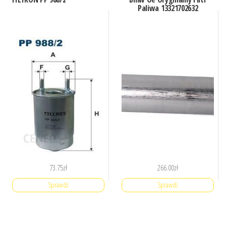
Paliwa 13321702632
73.75
zł
266.00
zł
Sprawdź
Sprawdź