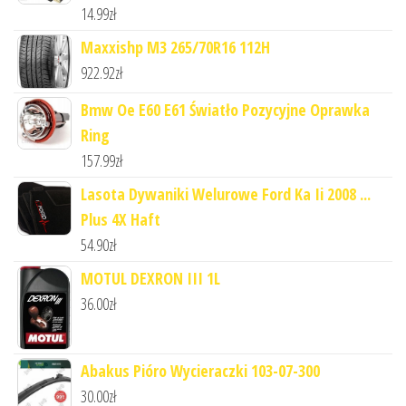
14.99
zł
Maxxishp M3 265/70R16 112H
922.92
zł
Bmw Oe E60 E61 Światło Pozycyjne Oprawka
Ring
157.99
zł
Lasota Dywaniki Welurowe Ford Ka Ii 2008 ...
Plus 4X Haft
54.90
zł
MOTUL DEXRON III 1L
36.00
zł
Abakus Pióro Wycieraczki 103-07-300
30.00
zł