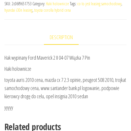
SKU:
2c06f9651753
Category:
Haki holownicze
Tags:
co to jest leasing samochodowy
,
hyundai i30n leasing
,
toyota corolla hybrid cena
DESCRIPTION
Hak wypinany Ford Maverick 2 II 04-07 Wiązka 7 Pin
Haki holownicze
toyota auris 2010 cena, mazda cx 7 2.3 opinie, peugeot 508 2010, trojkat
samochodowy cena, www.santander bank.pl logowanie, podpowie
kierowcy drogę do celu, opel insignia 2010 sedan
yyyyy
Related products