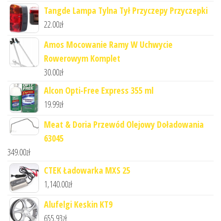
Tangde Lampa Tylna Tył Przyczepy Przyczepki
22.00
zł
Amos Mocowanie Ramy W Uchwycie
Rowerowym Komplet
30.00
zł
Alcon Opti-Free Express 355 ml
19.99
zł
Meat & Doria Przewód Olejowy Doładowania
63045
349.00
zł
CTEK Ładowarka MXS 25
1,140.00
zł
Alufelgi Keskin KT9
655.93
zł