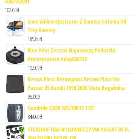
5060142001
102.00
zł
Save Wideorejestrator Z Kamerą Cofania Hd
Trzy Kamery
189.80
zł
Blue Print Zestaw Naprawczy Poduszki
Amortyzatora Adbp800310
192.09
zł
Rezaw Plast Rezawplast Rezaw Plast Vw
Passat B5 Kombi 1996 2005 Mata Bagażnika
98.00
zł
Goodride Sl369 265/70R17 115T
844.00
zł
STEINHOF HAK HOLOWNICZY VW PASSAT B5 FL
3BG KOMBI DEDYK 13P