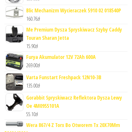
Blic Mechanizm Wycieraczek 5910 02 018540P
160.76
zł
Me Premium Dysza Spryskiwacz Szyby Caddy
Touran Sharan Jetta
15.90
zł
Furya Akumulator 12V 72Ah 600A
269.00
zł
Varta Funstart Freshpack 12N10-3B
135.00
zł
Gorabbit Spryskiwacz Reflektora Dysza Lewy
Oe 4M0955101A
55.10
zł
Wera 867/4 Z Torx Bo Otworem Tx 20X70Mm