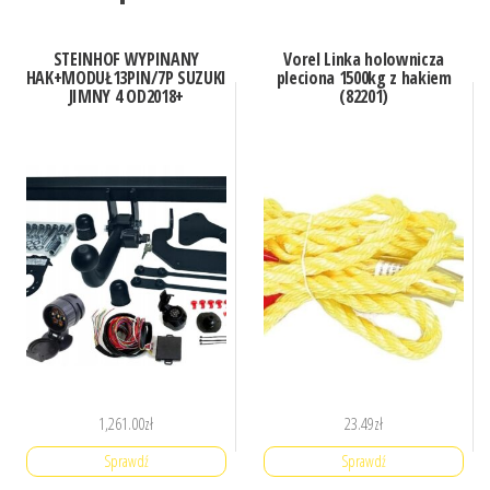
STEINHOF WYPINANY
Vorel Linka holownicza
HAK+MODUŁ13PIN/7P SUZUKI
pleciona 1500kg z hakiem
JIMNY 4 OD2018+
(82201)
1,261.00
zł
23.49
zł
Sprawdź
Sprawdź