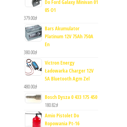
Do Ford Galaxy Minivan 01
05 O1
379.00
zł
Bars Akumulator
Platinum 12V 75Ah 750A
En
380.00
zł
Victron Energy
Ładowarka Charger 12V
5A Bluetooth Agm Zel
480.00
zł
Bosch Dysza 0 433 175 450
180.82
zł
Amio Pistolet Do
Ropowania Pt-16