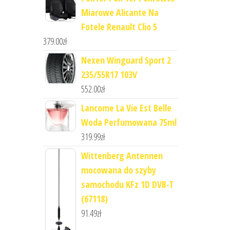
Miarowe Alicante Na
Fotele Renault Clio 5
379.00
zł
Nexen Winguard Sport 2
235/55R17 103V
552.00
zł
Lancome La Vie Est Belle
Woda Perfumowana 75ml
319.99
zł
Wittenberg Antennen
mocowana do szyby
samochodu KFz 1D DVB-T
(67118)
91.49
zł