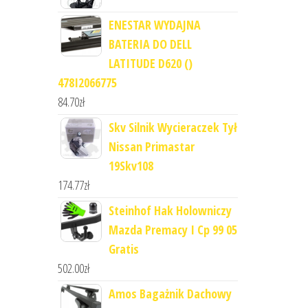
ENESTAR WYDAJNA
BATERIA DO DELL
LATITUDE D620 ()
478I2066775
84.70
zł
Skv Silnik Wycieraczek Tył
Nissan Primastar
19Skv108
174.77
zł
Steinhof Hak Holowniczy
Mazda Premacy I Cp 99 05
Gratis
502.00
zł
Amos Bagażnik Dachowy