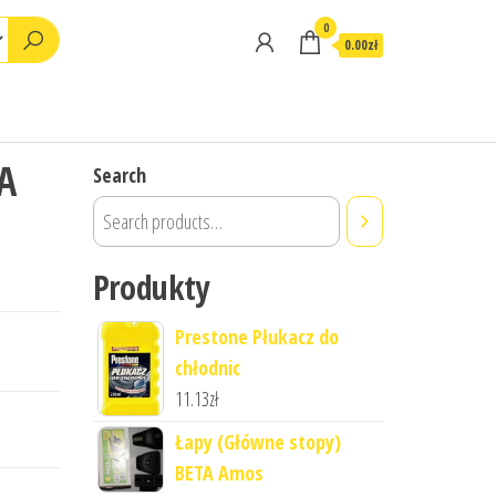
0
0.00zł
A
Search
Produkty
Prestone Płukacz do
chłodnic
11.13
zł
Łapy (Główne stopy)
BETA Amos