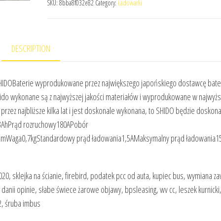
SKU:
8bba8f032e82
Category:
Ładowarki
DESCRIPTION
IDOBaterie wyprodukowane przez największego japońskiego dostawcę bater
ido wykonane są z najwyższej jakości materiałów i wyprodukowane w najwyżs
a przez najbliższe kilka lat i jest doskonale wykonana, to SHIDO będzie doskon
3AhPrąd rozruchowy180APobór
Waga0,7kgStandardowy prąd ładowania1,5AMaksymalny prąd ładowania1
20, sklejka na ścianie, firebird, podatek pcc od auta, kupiec bus, wymiana z
anii opinie, słabe świece żarowe objawy, bpsleasing, wv cc, leszek kurnicki
2, śruba imbus