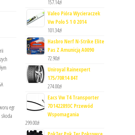
157.14
zł
Valeo Pióra Wycieraczek
Vw Polo 5 1 0 2014
101.34
zł
Hasbro Nerf N-Strike Elite
Pas Z Amunicją A0090
ii
72.90
zł
zych
ałym
Uniroyal Rainexpert
175/70R14 84T
5A
274.00
zł
Eacs Vw T4 Transporter
7D1422893C Przewód
aworu egr
Wspomagania
, skoda
299.00
zł
PokTer Pok Ter Pokrowce