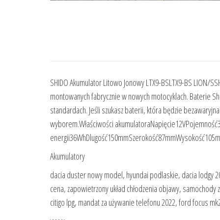
SHIDO Akumulator Litowo Jonowy LTX9-BSLTX9-BS LION/SSH
montowanych fabrycznie w nowych motocyklach. Baterie Sh
standardach. Jeśli szukasz baterii, która będzie bezawaryjn
wyborem.Właściwości akumulatoraNapięcie12VPojemność
energii36WhDlugość150mmSzerokość87mmWysokość105mm
Akumulatory
dacia duster nowy model, hyundai podlaskie, dacia lodgy 20
cena, zapowietrzony układ chłodzenia objawy, samochody z d
citigo lpg, mandat za używanie telefonu 2022, ford focus mk