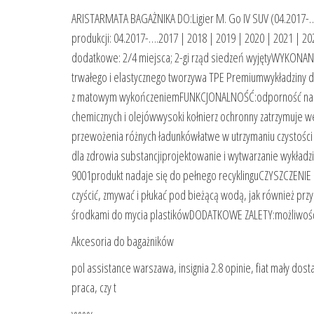
ARISTARMATA BAGAŻNIKA DO:Ligier M. Go IV SUV (04.2017-…
produkcji: 04.2017-….2017 | 2018 | 2019 | 2020 | 2021 | 202
dodatkowe: 2/4 miejsca; 2-gi rząd siedzeń wyjętyWYKONA
trwałego i elastycznego tworzywa TPE Premiumwykładziny 
z matowym wykończeniemFUNKCJONALNOŚĆ:odporność na nis
chemicznych i olejówwysoki kołnierz ochronny zatrzymuje 
przewożenia różnych ładunkówłatwe w utrzymaniu czystośc
dla zdrowia substancjiprojektowanie i wytwarzanie wykładzi
9001produkt nadaje się do pełnego recyklinguCZYSZCZENI
czyścić, zmywać i płukać pod bieżącą wodą, jak również pr
środkami do mycia plastikówDODATKOWE ZALETY:możliwość 
Akcesoria do bagażników
pol assistance warszawa, insignia 2.8 opinie, fiat mały dosta
praca, czy t