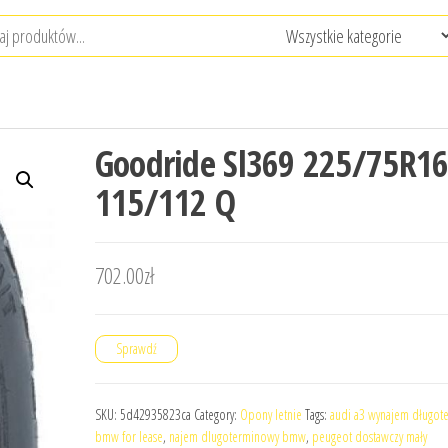
Goodride Sl369 225/75R1
115/112 Q
702.00
zł
Sprawdź
SKU:
5d42935823ca
Category:
Opony letnie
Tags:
audi a3 wynajem długot
bmw for lease
,
najem dlugoterminowy bmw
,
peugeot dostawczy mały