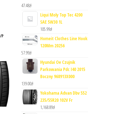
47.48
zł
Liqui Moly Top Tec 4200
SAE 5W30 1L
105.99
zł
H/P
Homeit Clothes Line Hook
120Mm 20256
57.99
zł
Hyundai Oe Czujnik
Parkowania Pdc I40 2015
Boczny 968913X000
139.00
zł
Yokohama Advan Dbv 552
235/55R20 102V Fr
1,168.89
zł