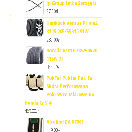
Jp Group Linka Sprzęgła
27.30
zł
Hankook Ventus Prime2
K115 205/55R16 91W
283.00
zł
Rotalla Rs01+ 285/50R20
116W Xl
844.29
zł
PokTer Pokter Pok Ter
Skóra Perforowana
Pokrowce Miarowe Do
Honda Cr V 4
469.00
zł
Alcofind DA 8700S
339.00
zł