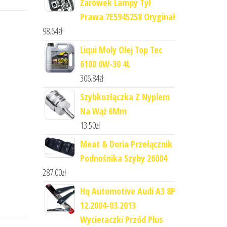
Żarówek Lampy Tył
Prawa 7E5945258 Oryginał
98.64
zł
Liqui Moly Olej Top Tec
6100 0W-30 4L
306.84
zł
Szybkozłączka Z Nyplem
Na Wąż 6Mm
13.50
zł
Meat & Doria Przełącznik
Podnośnika Szyby 26004
287.00
zł
Hq Automotive Audi A3 8P
12.2004-03.2013
Wycieraczki Przód Plus