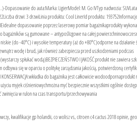
.)-Dopasowanie do auta:Marka: LigierModel: M. Go IVTyp nadwozia: SUVLata
2Liczba drzwi: 3 drzwiLinia produktu: Cool LinerId produktu: 193752Informacj
NIEidealne dopasowanie poprzez laserowy pomiar bagażnikaprodukty wykona
do bagażników są gumowane – antypoślizgowe na całej powierzchninowoczes
kie (do -40°C) i wysokie temperatury (aż do +80°C)odporne na działanie
wewnątrz wodę i brud, jak również zabezpiecza przed uszkodzeniami podczas
i (wystarczy spłukać wodą)BEZPIECZEŃSTWO I JAKOŚĆ:produkt nie zawiera sz
n odbywa się w oparciu o politykę zarządzania jakością, potwierdzoną certyfi
E I KONSERWACJA:wkładka do bagażnika jest całkowicie wodoodpornaprodukt
zy użyciu myjek ciśnieniowychmożna myć bezpiecznie wszystkimi ogólnie dostę
zwinięcia w rulon na czas transportu/przechowywania
wczy, kwalifikacje gp holandii, co wolisz vs, citroen c4 cactus 2018 opinie, ge