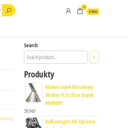
0
0.00zł
6
Search
Produkty
Malwa Lejek Metalowy
Skośny Fi 21,5Cm Ocynk
Mal0009
38.94
zł
erminowy
,
Volkswagen Oe Oprawa