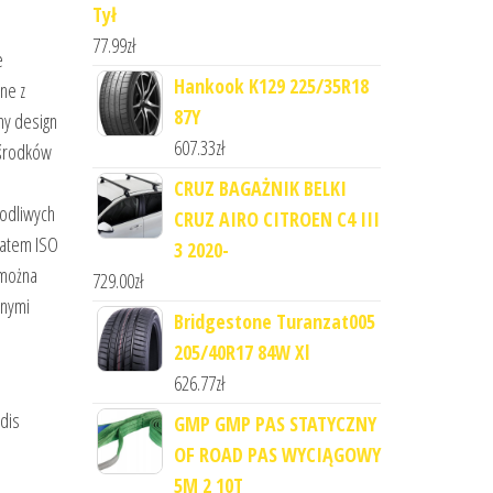
Tył
77.99
zł
e
Hankook K129 225/35R18
ne z
87Y
ny design
607.33
zł
 środków
CRUZ BAGAŻNIK BELKI
kodliwych
CRUZ AIRO CITROEN C4 III
katem ISO
3 2020-
 można
729.00
zł
pnymi
Bridgestone Turanzat005
205/40R17 84W Xl
626.77
zł
odis
GMP GMP PAS STATYCZNY
OF ROAD PAS WYCIĄGOWY
5M 2 10T