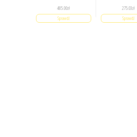
485.00
zł
275.03
zł
Sprawdź
Sprawdź