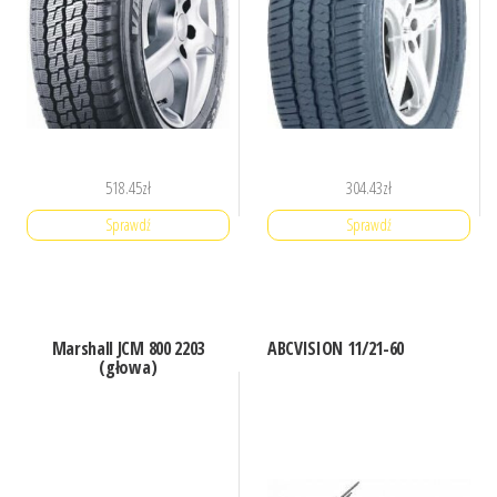
518.45
zł
304.43
zł
Sprawdź
Sprawdź
Marshall JCM 800 2203
ABCVISION 11/21-60
(głowa)