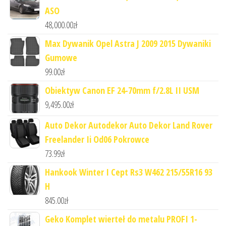
ASO
48,000.00
zł
Max Dywanik Opel Astra J 2009 2015 Dywaniki
Gumowe
99.00
zł
Obiektyw Canon EF 24-70mm f/2.8L II USM
9,495.00
zł
Auto Dekor Autodekor Auto Dekor Land Rover
Freelander Ii Od06 Pokrowce
73.99
zł
Hankook Winter I Cept Rs3 W462 215/55R16 93
H
845.00
zł
Geko Komplet wierteł do metalu PROFI 1-