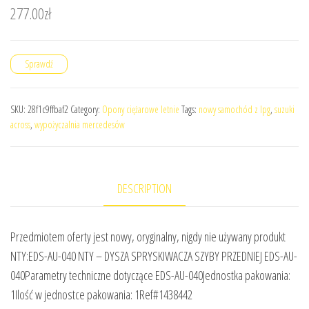
277.00
zł
Sprawdź
SKU:
28f1c9ffbaf2
Category:
Opony ciężarowe letnie
Tags:
nowy samochód z lpg
,
suzuki
across
,
wypożyczalnia mercedesów
DESCRIPTION
Przedmiotem oferty jest nowy, oryginalny, nigdy nie używany produkt
NTY:EDS-AU-040 NTY – DYSZA SPRYSKIWACZA SZYBY PRZEDNIEJ EDS-AU-
040Parametry techniczne dotyczące EDS-AU-040Jednostka pakowania:
1Ilość w jednostce pakowania: 1Ref#1438442