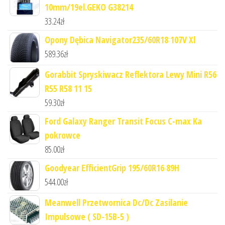
10mm/19el.GEKO G38214
33.24
zł
Opony Dębica Navigator235/60R18 107V Xl
589.36
zł
Gorabbit Spryskiwacz Reflektora Lewy Mini R56
R55 R58 11 15
59.30
zł
Ford Galaxy Ranger Transit Focus C-max Ka
pokrowce
85.00
zł
Goodyear EfficientGrip 195/60R16 89H
544.00
zł
Meanwell Przetwornica Dc/Dc Zasilanie
Impulsowe ( SD-15B-5 )