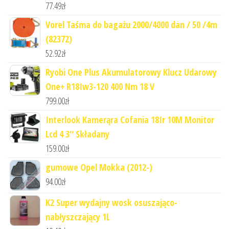
77.49
zł
Vorel Taśma do bagażu 2000/4000 dan / 50 /4m
(82372)
52.92
zł
Ryobi One Plus Akumulatorowy Klucz Udarowy
One+ R18Iw3-120 400 Nm 18 V
799.00
zł
Interlook Kamerąra Cofania 18Ir 10M Monitor
Lcd 4 3'' Składany
159.00
zł
gumowe Opel Mokka (2012-)
94.00
zł
K2 Super wydajny wosk osuszająco-
nabłyszczający 1L