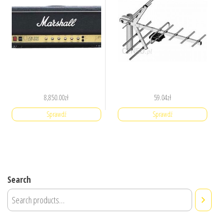
8,850.00
zł
59.04
zł
Sprawdź
Sprawdź
Search