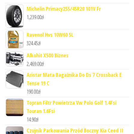
Michelin Primacy255/45R20 101V Fr
1,239.00
zł
Ravenol Hvs 10W60 5L
324.45
zł
Alkohit X500 Biznes
2,469.00
zł
Aristar Mata Bagażnika Do Ds 7 Crossback E
Tense 19 C
190.00
zł
Topran Filtr Powietrza Vw Polo Golf 1.4Fsi
Touran 1.6Fsi
14.90
zł
Czujnik Parkowania Przód Boczny Kia Ceed II