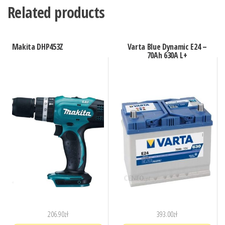
Related products
Makita DHP453Z
Varta Blue Dynamic E24 –
70Ah 630A L+
206.90
zł
393.00
zł