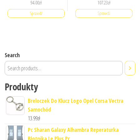
94.00
zł
107.23
zł
Sprawdź
Sprawdź
Search
Produkty
Breloczek Do Klucz Logo Opel Corsa Vectra
Samochód
13.99
zł
Pc Sharan Galaxy Alhambra Reperaturka
Błotnika Le Plus Pr