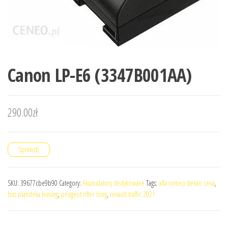
Canon LP-E6 (3347B001AA)
290.00
zł
Sprawdź
SKU:
39677cbe9b90
Category:
Akumulatory dedykowane
Tags:
alfa romeo stelvio cena
,
bus plandeka leasing
,
peugeot rifter long
,
renault traffic 2021