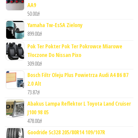
AA9
50.00
zł
Yamaha Tw-Es5A Zielony
899.00
zł
Pok Ter Pokter Pok Ter Pokrowce Miarowe
Tłoczone Do Nissan Pixo
309.00
zł
Bosch Filtr Oleju Plus Powietrza Audi A4 B6 B7
2.0 Alt
73.87
zł
Abakus Lampa Reflektor L Toyota Land Cruiser
J100 98 05
478.00
zł
Goodride Sc328 205/80R14 109/107R