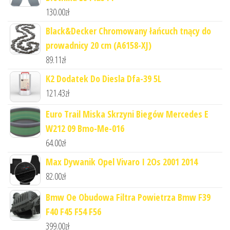
130.00
zł
Black&Decker Chromowany łańcuch tnący do
prowadnicy 20 cm (A6158-XJ)
89.11
zł
K2 Dodatek Do Diesla Dfa-39 5L
121.43
zł
Euro Trail Miska Skrzyni Biegów Mercedes E
W212 09 Bmo-Me-016
64.00
zł
Max Dywanik Opel Vivaro I 2Os 2001 2014
82.00
zł
Bmw Oe Obudowa Filtra Powietrza Bmw F39
F40 F45 F54 F56
399.00
zł