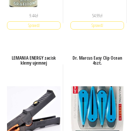
9.44
zł
54.99
zł
Sprawdź
Sprawdź
LEMANIA ENERGY zacisk
Dr. Marcus Easy Clip Ocean
klemy ujemnej
4szt.