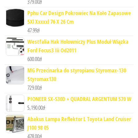
379.00
zł
Pphu Car Design Pokrowiec Na Koło Zapasowe
5Xl Xxxxxl 76 X 26 Cm
47.99
zł
Westfalia Hak Holowniczy Plus Moduł Wiązka
Ford Focus3 Iii Od2011
600.00
zł
MG Przecinarka do styropianu Styromax-130
Styromax130
729.00
zł
PIONEER SX-S30D + QUADRAL ARGENTUM 570 W
5,190.00
zł
Abakus Lampa Reflektor L Toyota Land Cruiser
J100 98 05
478.00
zł