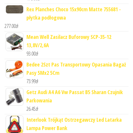
Rex Planches Choco 15x90cm Matte 755681 -
płytka podłogowa
277.00
zł
Mean Well Zasilacz Buforowy SCP-35-12
13,8V/2,6A
93.00
zł
Bedee 2Szt Pas Transportowy Opasania Bagaż
Pasy 5Mx2 5Cm
73.99
zł
Getz Audi A4 A6 Vw Passat B5 Sharan Czujnik
Parkowania
26.45
zł
Interlook Trójkąt Ostrzegawczy Led Latarka
Lampa Power Bank