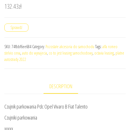
132.43
zł
Sprawdź
SKU:
74fbbf6ee684
Category:
Pozostałe akcesoria do samochodu
Tags:
alfa romeo
stelvio cena
,
auto do wynajecia
,
co to jest leasing samochodowy
,
octavia leasing
,
platne
autostrady 2022
DESCRIPTION
Czujnik parkowania Pdc Opel Vivaro B Fiat Talento
Czujniki parkowania
xxxxx