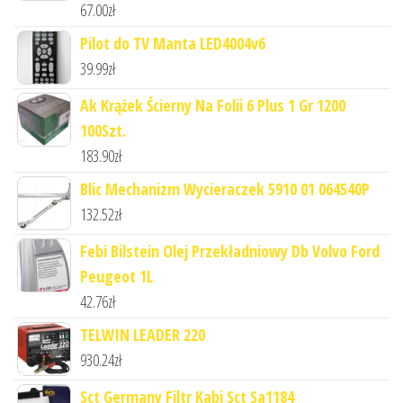
67.00
zł
Pilot do TV Manta LED4004v6
39.99
zł
Ak Krążek Ścierny Na Folii 6 Plus 1 Gr 1200
100Szt.
183.90
zł
Blic Mechanizm Wycieraczek 5910 01 064540P
132.52
zł
Febi Bilstein Olej Przekładniowy Db Volvo Ford
Peugeot 1L
42.76
zł
TELWIN LEADER 220
930.24
zł
Sct Germany Filtr Kabi Sct Sa1184