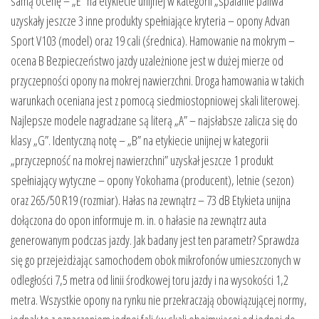
samą ocenę – „E” na etykiecie unijnej w kategorii „spalanie paliwa”
uzyskały jeszcze 3 inne produkty spełniające kryteria – opony Advan
Sport V103 (model) oraz 19 cali (średnica). Hamowanie na mokrym –
ocena B Bezpieczeństwo jazdy uzależnione jest w dużej mierze od
przyczepności opony na mokrej nawierzchni. Droga hamowania w takich
warunkach oceniana jest z pomocą siedmiostopniowej skali literowej.
Najlepsze modele nagradzane są literą „A” – najsłabsze zalicza się do
klasy „G”. Identyczną notę – „B” na etykiecie unijnej w kategorii
„przyczepność na mokrej nawierzchni” uzyskał jeszcze 1 produkt
spełniający wytyczne – opony Yokohama (producent), letnie (sezon)
oraz 265/50 R19 (rozmiar). Hałas na zewnątrz – 73 dB Etykieta unijna
dołączona do opon informuje m. in. o hałasie na zewnątrz auta
generowanym podczas jazdy. Jak badany jest ten parametr? Sprawdza
się go przejeżdżając samochodem obok mikrofonów umieszczonych w
odległości 7,5 metra od linii środkowej toru jazdy i na wysokości 1,2
metra. Wszystkie opony na rynku nie przekraczają obowiązującej normy,