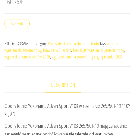
160.76
zł
Sprawdź
SKU:
6ad433c9eaeb
Category:
Pozostałe akcesoria do samochodu
Tags:
audi q7
wynajem długoterminowy
,
bmw seria 3 leasing
,
ford kuga wynajem długoterminowy
,
wyprzedaże samochodów 2020
,
wyprzedzanie na podwójnej ciągłej mandat 2022
DESCRIPTION
Opony letnie Yokohama Advan Sport V103 w rozmiarze 265/50 R19 110Y
XL, AO
Opony letnie Yokohama Advan Sport V103 265/50 R19 mają za zadanie
zapewnić bezpieczne podróżowanie niezależnie od warunków