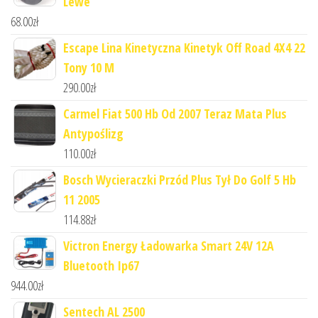
Lewe
68.00
zł
Escape Lina Kinetyczna Kinetyk Off Road 4X4 22
Tony 10 M
290.00
zł
Carmel Fiat 500 Hb Od 2007 Teraz Mata Plus
Antypoślizg
110.00
zł
Bosch Wycieraczki Przód Plus Tył Do Golf 5 Hb
11 2005
114.88
zł
Victron Energy Ładowarka Smart 24V 12A
Bluetooth Ip67
944.00
zł
Sentech AL 2500