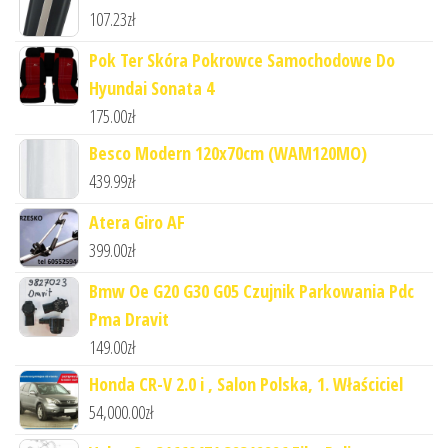
107.23
zł
Pok Ter Skóra Pokrowce Samochodowe Do
Hyundai Sonata 4
175.00
zł
Besco Modern 120x70cm (WAM120MO)
439.99
zł
Atera Giro AF
399.00
zł
Bmw Oe G20 G30 G05 Czujnik Parkowania Pdc
Pma Dravit
149.00
zł
Honda CR-V 2.0 i , Salon Polska, 1. Właściciel
54,000.00
zł