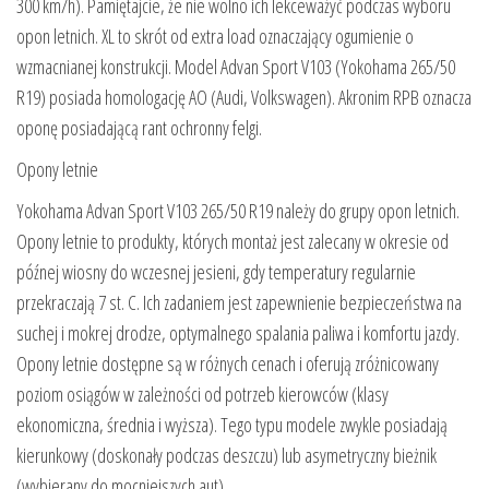
300 km/h). Pamiętajcie, że nie wolno ich lekceważyć podczas wyboru
opon letnich. XL to skrót od extra load oznaczający ogumienie o
wzmacnianej konstrukcji. Model Advan Sport V103 (Yokohama 265/50
R19) posiada homologację AO (Audi, Volkswagen). Akronim RPB oznacza
oponę posiadającą rant ochronny felgi.
Opony letnie
Yokohama Advan Sport V103 265/50 R19 należy do grupy opon letnich.
Opony letnie to produkty, których montaż jest zalecany w okresie od
późnej wiosny do wczesnej jesieni, gdy temperatury regularnie
przekraczają 7 st. C. Ich zadaniem jest zapewnienie bezpieczeństwa na
suchej i mokrej drodze, optymalnego spalania paliwa i komfortu jazdy.
Opony letnie dostępne są w różnych cenach i oferują zróżnicowany
poziom osiągów w zależności od potrzeb kierowców (klasy
ekonomiczna, średnia i wyższa). Tego typu modele zwykle posiadają
kierunkowy (doskonały podczas deszczu) lub asymetryczny bieżnik
(wybierany do mocniejszych aut).