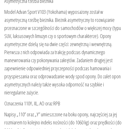
Asymetryczna rzeźba bieżnika
Model Advan Sport V103 (Yokohama) wyposażony został w
asymetryczną rzeźbę bieżnika. Bieżnik asymetryczny to rozwiązanie
przeznaczone w szczególności do samochodów o większej mocy (typu
SUV, luksusowych limuzyn czy o sportowym charakterze). Opony
asymetryczne dzielą się na dwie części: zewnętrzną i wewnętrzną.
Pierwsza z nich odpowiada za trakcję podczas dynamicznego
manewrowania czy pokonywania zakrętów. Zadaniem drugiej jest
zapewnienie odpowiedniej przyczepności podczas hamowania i
przyspieszania oraz odprowadzanie wody spod opony. Do zalet opon
asymetrycznych należy także wysoka odporność na szybkie i
nieregularne zużycie.
Oznaczenia 110Y, XL, AO oraz RPB
Napisy „110” oraz „Y” umieszczone na boku opony, najczęściej za jej
rozmiarem to kolejno indeks nośności (do 1060 kg) oraz prędkości (do