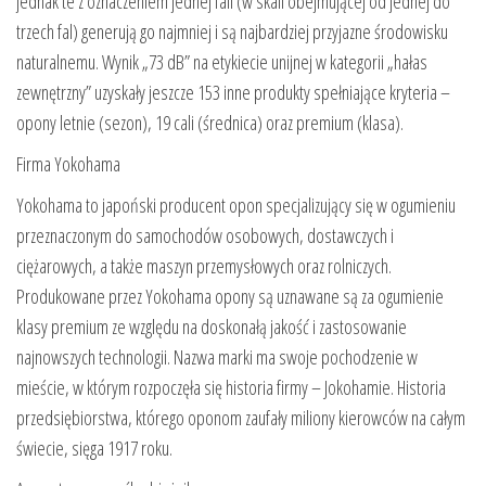
jednak te z oznaczeniem jednej fali (w skali obejmującej od jednej do
trzech fal) generują go najmniej i są najbardziej przyjazne środowisku
naturalnemu. Wynik „73 dB” na etykiecie unijnej w kategorii „hałas
zewnętrzny” uzyskały jeszcze 153 inne produkty spełniające kryteria –
opony letnie (sezon), 19 cali (średnica) oraz premium (klasa).
Firma Yokohama
Yokohama to japoński producent opon specjalizujący się w ogumieniu
przeznaczonym do samochodów osobowych, dostawczych i
ciężarowych, a także maszyn przemysłowych oraz rolniczych.
Produkowane przez Yokohama opony są uznawane są za ogumienie
klasy premium ze względu na doskonałą jakość i zastosowanie
najnowszych technologii. Nazwa marki ma swoje pochodzenie w
mieście, w którym rozpoczęła się historia firmy – Jokohamie. Historia
przedsiębiorstwa, którego oponom zaufały miliony kierowców na całym
świecie, sięga 1917 roku.