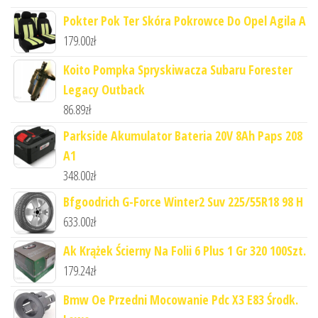
Pokter Pok Ter Skóra Pokrowce Do Opel Agila A
179.00
zł
Koito Pompka Spryskiwacza Subaru Forester
Legacy Outback
86.89
zł
Parkside Akumulator Bateria 20V 8Ah Paps 208
A1
348.00
zł
Bfgoodrich G-Force Winter2 Suv 225/55R18 98 H
633.00
zł
Ak Krążek Ścierny Na Folii 6 Plus 1 Gr 320 100Szt.
179.24
zł
Bmw Oe Przedni Mocowanie Pdc X3 E83 Środk.