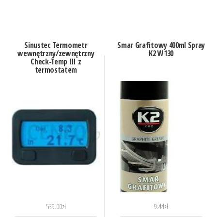
Sinustec Termometr
Smar Grafitowy 400ml Spray
wewnętrzny/zewnętrzny
K2 W130
Check-Temp III z
termostatem
539.00
zł
9.44
zł