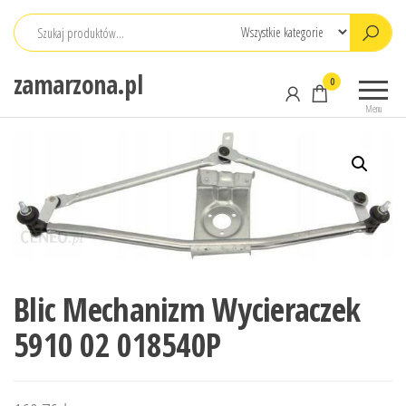
Przejdź
do
treści
zamarzona.pl
0
Menu
Blic Mechanizm Wycieraczek
5910 02 018540P