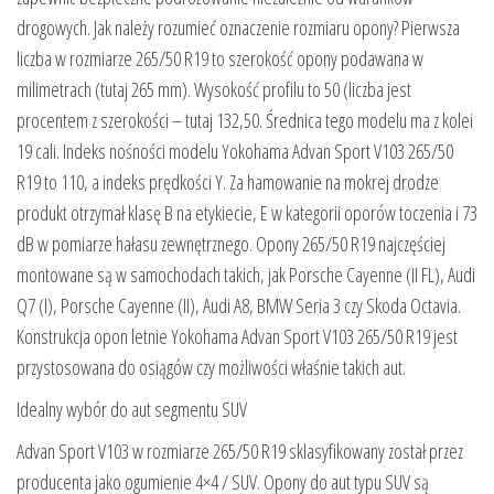
drogowych. Jak należy rozumieć oznaczenie rozmiaru opony? Pierwsza
liczba w rozmiarze 265/50 R19 to szerokość opony podawana w
milimetrach (tutaj 265 mm). Wysokość profilu to 50 (liczba jest
procentem z szerokości – tutaj 132,50. Średnica tego modelu ma z kolei
19 cali. Indeks nośności modelu Yokohama Advan Sport V103 265/50
R19 to 110, a indeks prędkości Y. Za hamowanie na mokrej drodze
produkt otrzymał klasę B na etykiecie, E w kategorii oporów toczenia i 73
dB w pomiarze hałasu zewnętrznego. Opony 265/50 R19 najczęściej
montowane są w samochodach takich, jak Porsche Cayenne (II FL), Audi
Q7 (I), Porsche Cayenne (II), Audi A8, BMW Seria 3 czy Skoda Octavia.
Konstrukcja opon letnie Yokohama Advan Sport V103 265/50 R19 jest
przystosowana do osiągów czy możliwości właśnie takich aut.
Idealny wybór do aut segmentu SUV
Advan Sport V103 w rozmiarze 265/50 R19 sklasyfikowany został przez
producenta jako ogumienie 4×4 / SUV. Opony do aut typu SUV są