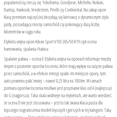
popularnością cieszą się: Yokohama, Goodyear, Michelin, Nokian,
Dunlop, Hankook, Vredestein, Pirelli czy Continental. Na zakup opon
klasy premium najczęściej decydują się kierowcy o dynamicznym stylu
jazdy, posiadający mocny samochód czy pokonujący dużą liczbę
kilometrów w ciągu roku.
Etykieta unijna opon Advan Sport V103 265/50 R19 czyli ocena
hamowania, spalania i hałasu
Spalanie paliwa – ocena E Etykieta unijna na oponach informuje między
innymi o poziomie oporów toczenia, które mają wpływ na zużycie paliwa
przez samochód, a w efekcie emisję spalin. Im mniejsze opory, tym
auto powinno palić mniej – nawet 0,25 litra na 100 km. W ramach
pomiaru oporów toczenia możliwe jest przyznanie klas od A (najlepsza)
do G (najgorsza). Taka skala widnieje na etykietach, ale warto wiedzieć,
że ocena D nie jest stosowana – jest to tak zwana klasa pusta dla
lepszego rozgraniczenia modeli lepszych i gorszych w tej kategorii. Taką