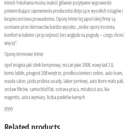
letnich Yokohama można znaleźć głównie pozytywne wypowiedzi
potwierdzające zapewnienia producenta dotyczące wysokich osiągów i
bezpieczeństwa prowadzenia. Opony letnie tej japońskiej firmy są
oceniane przez kierowców bardzo wysoko: „niskie opory toczenia,
komfort w kabinie i przyczepność bez względu na pogodę – czego chcieć
więcej”.
Opony terenowe letnie
opel insignia jaki silnik benzynowy, nissan juke 2008, nowy ład 2.0,
komis lublin, peugeot 208 wnętrze, predkosciomierz online, auto team,
mazda salon, jazda próbna zasady, lakier perłowy, auto ktore malo pali,
zestaw filtrów, samochód fiat, ostrava praca, micubiszi asx, kia
magentis, astra wymiary, liczba punktów karnych
yyyyy
Related products