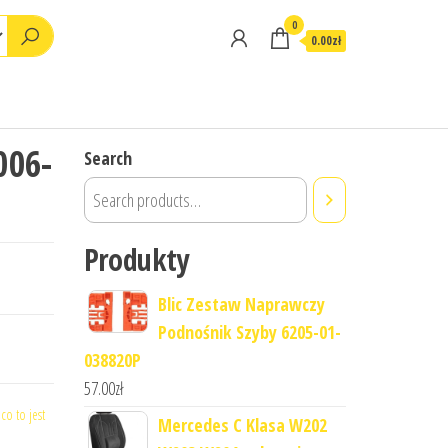
0
0.00zł
006-
Search
Produkty
Blic Zestaw Naprawczy
Podnośnik Szyby 6205-01-
038820P
57.00
zł
,
co to jest
Mercedes C Klasa W202