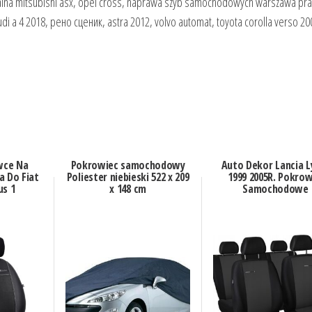
ialna mitsubishi asx, opel cross, naprawa szyb samochodowych warszawa pr
di a 4 2018, рено сценик, astra 2012, volvo automat, toyota corolla verso 20
wce Na
Pokrowiec samochodowy
Auto Dekor Lancia L
a Do Fiat
Poliester niebieski 522 x 209
1999 2005R. Pokro
us 1
x 148 cm
Samochodowe