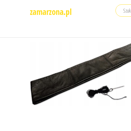
Przejdź
zamarzona.pl
do
treści