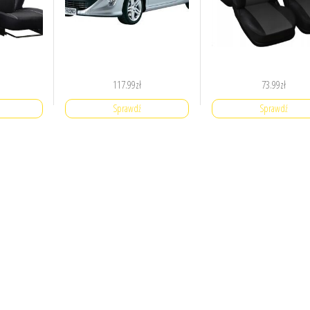
117.99
zł
73.99
zł
Sprawdź
Sprawdź