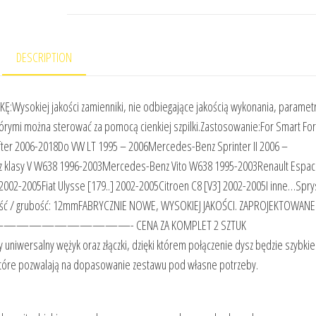
DESCRIPTION
sokiej jakości zamienniki, nie odbiegające jakością wykonania, paramet
órymi można sterować za pomocą cienkiej szpilki.Zastosowanie:For Smart Fo
er 2006-2018Do VW LT 1995 – 2006Mercedes-Benz Sprinter II 2006 –
klasy V W638 1996-2003Mercedes-Benz Vito W638 1995-2003Renault Espace 
002-2005Fiat Ulysse [179..] 2002-2005Citroen C8 [V3] 2002-2005I inne…Spr
ość / grubość: 12mmFABRYCZNIE NOWE, WYSOKIEJ JAKOŚCI. ZAPROJEKTOWANE
———————————————- CENA ZA KOMPLET 2 SZTUK
oraz złączki, dzięki którem połączenie dysz będzie szybkie
 które pozwalają na dopasowanie zestawu pod własne potrzeby.