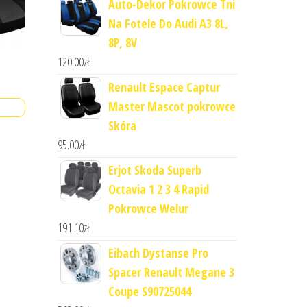
Auto-Dekor Pokrowce Tni
Na Fotele Do Audi A3 8L,
8P, 8V
120.00
zł
Renault Espace Captur
Master Mascot pokrowce
Skóra
95.00
zł
Erjot Skoda Superb
Octavia 1 2 3 4 Rapid
Pokrowce Welur
191.10
zł
Eibach Dystanse Pro
Spacer Renault Megane 3
Coupe S90725044