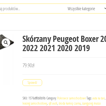
Skórzany Peugeot Boxer 2
2022 2021 2020 2019
79.90
zł
Sprawdź
SKU:
1576df8b8b9b
Category:
Pokrowce samochodowe
Tags:
auta na taxi
leasing samochodowy
,
q8 audi
,
skoda kamiq czarna
,
ssangyong musso