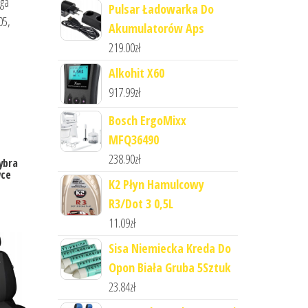
aga
Pulsar Ładowarka Do
05,
Akumulatorów Aps
219.00
zł
Alkohit X60
917.99
zł
Bosch ErgoMixx
MFQ36490
238.90
zł
ybra
wce
K2 Płyn Hamulcowy
R3/Dot 3 0,5L
11.09
zł
Sisa Niemiecka Kreda Do
Opon Biała Gruba 5Sztuk
23.84
zł