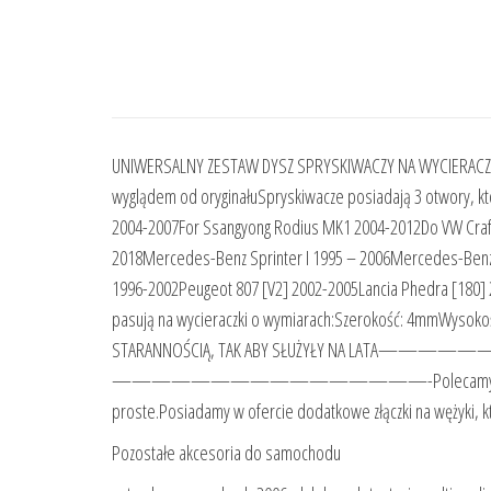
UNIWERSALNY ZESTAW DYSZ SPRYSKIWACZY NA WYCIERACZKĘ:Wy
wyglądem od oryginałuSpryskiwacze posiadają 3 otwory, kt
2004-2007For Ssangyong Rodius MK1 2004-2012Do VW Craft
2018Mercedes-Benz Sprinter I 1995 – 2006Mercedes-Benz 
1996-2002Peugeot 807 [V2] 2002-2005Lancia Phedra [180] 2
pasują na wycieraczki o wymiarach:Szerokość: 4mmWysok
STARANNOŚCIĄ, TAK ABY SŁUŻYŁY NA LATA—
————————————————-Polecamy uniwersalny wężyk 
proste.Posiadamy w ofercie dodatkowe złączki na wężyki,
Pozostałe akcesoria do samochodu