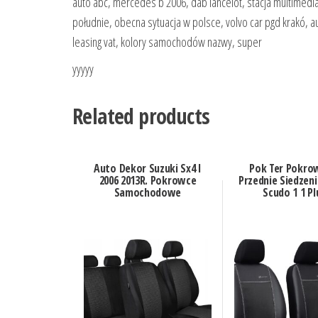
auto abc, mercedes b 2006, dab lancelot, stacja multimed
południe, obecna sytuacja w polsce, volvo car pgd krakó, au
leasing vat, kolory samochodów nazwy, super
yyyyy
Related products
Auto Dekor Suzuki Sx4 I
Pok Ter Pokro
2006 2013R. Pokrowce
Przednie Siedzeni
Samochodowe
Scudo 1 1 Pl