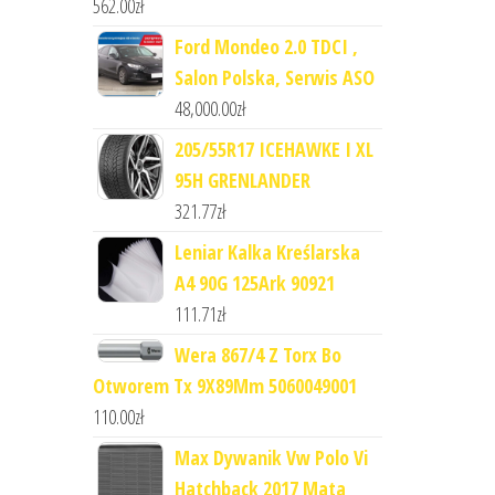
562.00
zł
Ford Mondeo 2.0 TDCI ,
Salon Polska, Serwis ASO
48,000.00
zł
205/55R17 ICEHAWKE I XL
95H GRENLANDER
321.77
zł
Leniar Kalka Kreślarska
A4 90G 125Ark 90921
111.71
zł
Wera 867/4 Z Torx Bo
Otworem Tx 9X89Mm 5060049001
110.00
zł
Max Dywanik Vw Polo Vi
Hatchback 2017 Mata