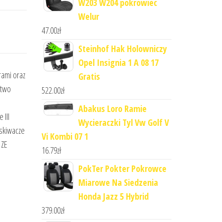
W203 W204 pokrowiec
Welur
47.00
zł
Steinhof Hak Holowniczy
Opel Insignia 1 A 08 17
rami oraz
Gratis
rtwo
522.00
zł
Abakus Loro Ramie
III
Wycieraczki Tyl Vw Golf V
yskiwacze
Vi Kombi 07 1
 ZE
16.79
zł
PokTer Pokter Pokrowce
Miarowe Na Siedzenia
Honda Jazz 5 Hybrid
379.00
zł