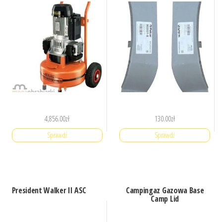
4,856.00
zł
130.00
zł
Sprawdź
Sprawdź
President Walker II ASC
Campingaz Gazowa Base
Camp Lid