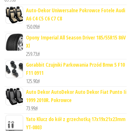
Auto-Dekor Uniwersalne Pokrowce Fotele Audi
A6 C4 C5 C6 C7 C8
150.09
zł
Opony Imperial All Season Driver 185/55R15 86V
Xl
259.73
zł
Gorabbit Czujniki Parkowania Przód Bmw 5 F10
F11 0911
125.90
zł
Auto Dekor AutoDekor Auto Dekor Fiat Punto Ii
1999 2010R. Pokrowce
73.99
zł
Yato Klucz do kół z grzechotką 17x19x21x23mm
YT-0803