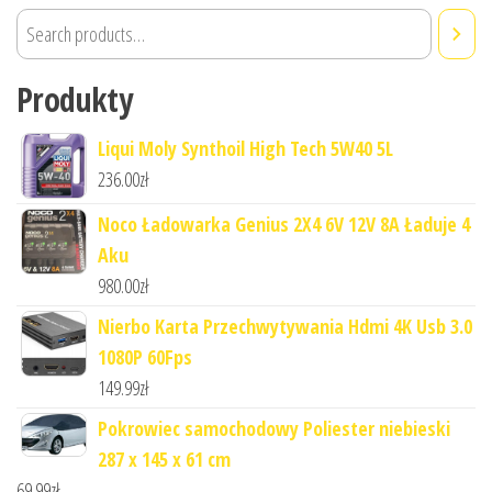
Produkty
Liqui Moly Synthoil High Tech 5W40 5L
236.00
zł
Noco Ładowarka Genius 2X4 6V 12V 8A Ładuje 4
Aku
980.00
zł
Nierbo Karta Przechwytywania Hdmi 4K Usb 3.0
1080P 60Fps
149.99
zł
Pokrowiec samochodowy Poliester niebieski
287 x 145 x 61 cm
69.99
zł