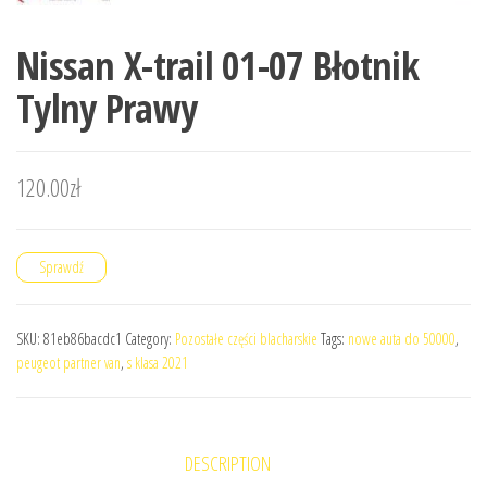
Nissan X-trail 01-07 Błotnik
Tylny Prawy
120.00
zł
Sprawdź
SKU:
81eb86bacdc1
Category:
Pozostałe części blacharskie
Tags:
nowe auta do 50000
,
peugeot partner van
,
s klasa 2021
DESCRIPTION