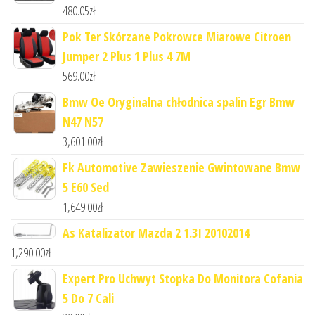
480.05
zł
Pok Ter Skórzane Pokrowce Miarowe Citroen
Jumper 2 Plus 1 Plus 4 7M
569.00
zł
Bmw Oe Oryginalna chłodnica spalin Egr Bmw
N47 N57
3,601.00
zł
Fk Automotive Zawieszenie Gwintowane Bmw
5 E60 Sed
1,649.00
zł
As Katalizator Mazda 2 1.3I 20102014
1,290.00
zł
Expert Pro Uchwyt Stopka Do Monitora Cofania
5 Do 7 Cali