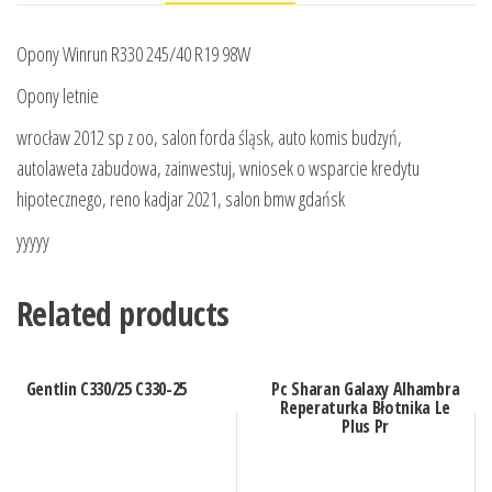
Opony Winrun R330 245/40 R19 98W
Opony letnie
wrocław 2012 sp z oo, salon forda śląsk, auto komis budzyń,
autolaweta zabudowa, zainwestuj, wniosek o wsparcie kredytu
hipotecznego, reno kadjar 2021, salon bmw gdańsk
yyyyy
Related products
Gentlin C330/25 C330-25
Pc Sharan Galaxy Alhambra
Reperaturka Błotnika Le
Plus Pr