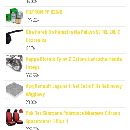
39.00
zł
FILTRON PP 838/8
125.60
zł
Dba Korek Do Kanistra Na Paliwo 5L 10L 20L Z
Uszczelką
6.57
zł
Kappa Błotnik Tylny Z Osłoną Łańcucha Honda
Integr
550.99
zł
Asq Renault Laguna Ii Vel Satis Filtr Kabinowy
Węglowy
23.00
zł
Pok Ter Skórzane Pokrowce Miarowe Citroen
Spacetourer 1 Plus 1
229.00
zł