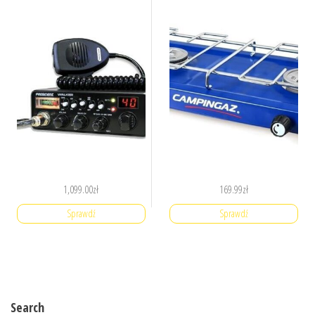
1,099.00
zł
169.99
zł
Sprawdź
Sprawdź
Search