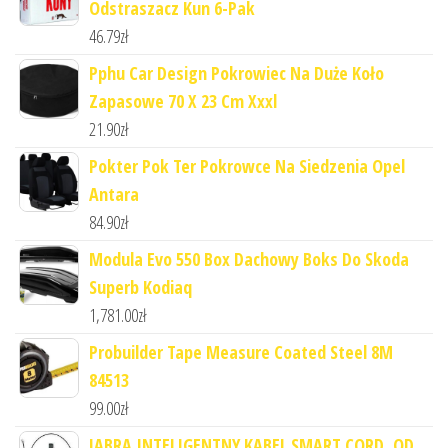
Odstraszacz Kun 6-Pak
46.79
zł
Pphu Car Design Pokrowiec Na Duże Koło
Zapasowe 70 X 23 Cm Xxxl
21.90
zł
Pokter Pok Ter Pokrowce Na Siedzenia Opel
Antara
84.90
zł
Modula Evo 550 Box Dachowy Boks Do Skoda
Superb Kodiaq
1,781.00
zł
Probuilder Tape Measure Coated Steel 8M
84513
99.00
zł
JABRA INTELIGENTNY KABEL SMART CORD, QD