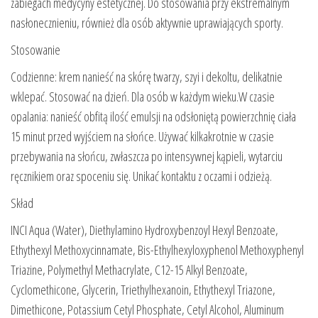
zabiegach medycyny estetycznej. Do stosowania przy ekstremalnym
nasłonecznieniu, również dla osób aktywnie uprawiających sporty.
Stosowanie
Codzienne: krem nanieść na skórę twarzy, szyi i dekoltu, delikatnie
wklepać. Stosować na dzień. Dla osób w każdym wieku.W czasie
opalania: nanieść obfitą ilość emulsji na odsłoniętą powierzchnię ciała
15 minut przed wyjściem na słońce. Używać kilkakrotnie w czasie
przebywania na słońcu, zwłaszcza po intensywnej kąpieli, wytarciu
ręcznikiem oraz spoceniu się. Unikać kontaktu z oczami i odzieżą.
Skład
INCI Aqua (Water), Diethylamino Hydroxybenzoyl Hexyl Benzoate,
Ethythexyl Methoxycinnamate, Bis-Ethylhexyloxyphenol Methoxyphenyl
Triazine, Polymethyl Methacrylate, C12-15 Alkyl Benzoate,
Cyclomethicone, Glycerin, Triethylhexanoin, Ethythexyl Triazone,
Dimethicone, Potassium Cetyl Phosphate, Cetyl Alcohol, Aluminum