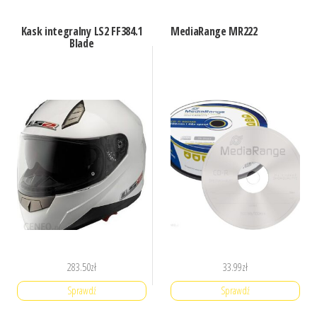
Kask integralny LS2 FF384.1
MediaRange MR222
Blade
283.50
zł
33.99
zł
Sprawdź
Sprawdź