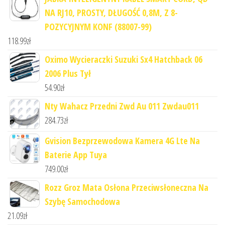
NA RJ10, PROSTY, DŁUGOŚĆ 0,8M, Z 8-
POZYCYJNYM KONF (88007-99)
118.99
zł
Oximo Wycieraczki Suzuki Sx4 Hatchback 06
2006 Plus Tył
54.90
zł
Nty Wahacz Przedni Zwd Au 011 Zwdau011
284.73
zł
Gvision Bezprzewodowa Kamera 4G Lte Na
Baterie App Tuya
749.00
zł
Rozz Groz Mata Osłona Przeciwsłoneczna Na
Szybę Samochodowa
21.09
zł