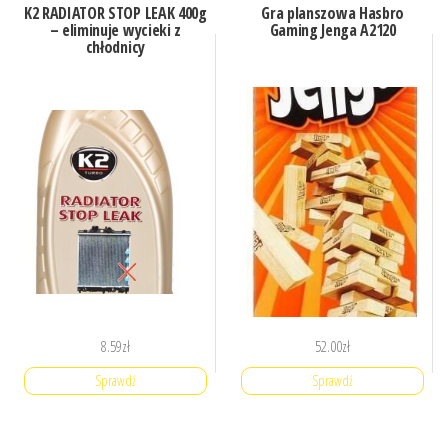
K2 RADIATOR STOP LEAK 400g
Gra planszowa Hasbro
– eliminuje wycieki z
Gaming Jenga A2120
chłodnicy
8.59
zł
52.00
zł
Sprawdź
Sprawdź