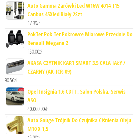
Auto Gamma Żarówki Led W16W 4014 T15
Canbus 45Xled Biały 2Szt
17.99
zł
PokTer Pok Ter Pokrowce Miarowe Przednie Do
Renault Megane 2
150.00
zł
AKASA CZYTNIK KART SMART 3.5 CALA IAŁY /
CZARNY (AK-ICR-09)
90.56
zł
Opel Insignia 1.6 CDTI , Salon Polska, Serwis
ASO
40,000.00
zł
Auto Gauge Trójnik Do Czujnika Ciśnienia Oleju
M10 X 1,5
45.00
zł