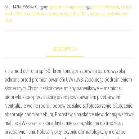
SKU:
142bd3558f4a
Category:
Sprężarki i kompresory
Tags:
arteon volkswagen
,
fiat tipo
kombi 2020 cena
,
kalkulator leasingowy ing
,
s klasa 2021
,
wynajem długoterminowy
dacia
DESCRIPTION
Ziaja med ochrona spf 50+ krem tonujący zapewnia bardzo wysoką
ochronę przed promieniowaniem UVA i UVB. Zapobiega podrażnieniom
słonecznym. Chroni naskórkowe zmiany barwnikowe – znamiona i
pieprzyki. Zabezpiecza skórę przed powstawaniem przebarwień.
Neutralizuje wolne rodniki odpowiedzialne za fotostarzenie. Skutecznie
absorbuje nadmiar sebum. Pozostawia na skórze niewidoczną warstwę
matującą.Wskazania: skóra tłusta, mieszana, skłonna do trądziku, z
przebarwieniami. Polecany przy leczeniu dermatologicznym oraz po