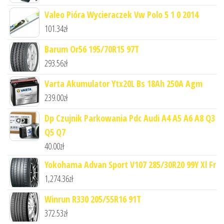
Valeo Pióra Wycieraczek Vw Polo 5 1 0 2014
101.34
zł
Barum Or56 195/70R15 97T
293.56
zł
Varta Akumulator Ytx20L Bs 18Ah 250A Agm
239.00
zł
Dp Czujnik Parkowania Pdc Audi A4 A5 A6 A8 Q3
Q5 Q7
40.00
zł
Yokohama Advan Sport V107 285/30R20 99Y Xl Fr
1,274.36
zł
Winrun R330 205/55R16 91T
372.53
zł