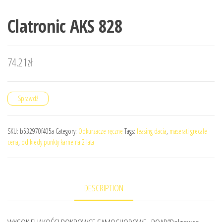
Clatronic AKS 828
74.21
zł
Sprawdź
SKU:
b532970f405a
Category:
Odkurzacze ręczne
Tags:
leasing dacia
,
maserati grecale
cena
,
od kiedy punkty karne na 2 lata
DESCRIPTION