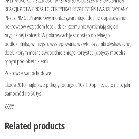
PRZYPADKU KONIECZNOŚCI WYSTRZAŁUPODUSZEK NIE OPÓŹNI ICH
REAKCJI. POTWIERDZA TO CERTYFIKAT BEZPIECZEŃSTWAB28 WYDANY
PRZEZ PIMOT.Prawidłowy montaż gwarantuje idealne dopasowanie
pokrowców względem foteli, dzięki czemu nie wyróżniają się od
oryginalnej tapicerki.W pokrowcach jest dostęp do tylnego
podłokietnika, w miejscu występowania wszyte są zamki błyskawiczne,
dzięki którym można swobodnie z niego korzystać (dotyczy modeli z
tylnym podłokietnikiem).
Pokrowce samochodowe
skoda 2010, najlepsze pickupy, peugeot 107 1.0 opinie, auto na o, jaki
samochód do 50 tys
yyyyy
Related products