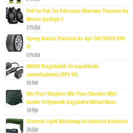
PokTer Pok Ter Pokrowce Miarowe Tłoczone Do
Nissan Qashqai 3
379.00
zł
Opony Maxxis Premitra As Ap3 245/35R19 93W
Xl
679.00
zł
ARKAS Rozgałęźnik do zapalniczki
samochodowej (DPV 96)
38.99
zł
Mix Plast Mixplast Mix Plast Mondeo Mk5
Kombi 14 Dywanik Bagażnika Wkład Mata
74.99
zł
Stanmot Lejek Metalowy Do Kanistra Karnistra
28.00
zł