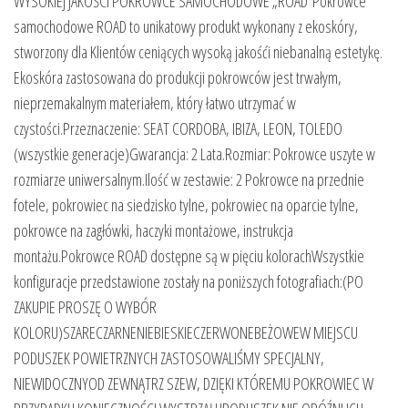
WYSOKIEJ JAKOŚCI POKROWCE SAMOCHODOWE „ROAD”Pokrowce
samochodowe ROAD to unikatowy produkt wykonany z ekoskóry,
stworzony dla Klientów ceniących wysoką jakośći niebanalną estetykę.
Ekoskóra zastosowana do produkcji pokrowców jest trwałym,
nieprzemakalnym materiałem, który łatwo utrzymać w
czystości.Przeznaczenie: SEAT CORDOBA, IBIZA, LEON, TOLEDO
(wszystkie generacje)Gwarancja: 2 Lata.Rozmiar: Pokrowce uszyte w
rozmiarze uniwersalnym.Ilość w zestawie: 2 Pokrowce na przednie
fotele, pokrowiec na siedzisko tylne, pokrowiec na oparcie tylne,
pokrowce na zagłówki, haczyki montażowe, instrukcja
montażu.Pokrowce ROAD dostępne są w pięciu kolorachWszystkie
konfiguracje przedstawione zostały na poniższych fotografiach:(PO
ZAKUPIE PROSZĘ O WYBÓR
KOLORU)SZARECZARNENIEBIESKIECZERWONEBEŻOWEW MIEJSCU
PODUSZEK POWIETRZNYCH ZASTOSOWALIŚMY SPECJALNY,
NIEWIDOCZNYOD ZEWNĄTRZ SZEW, DZIĘKI KTÓREMU POKROWIEC W