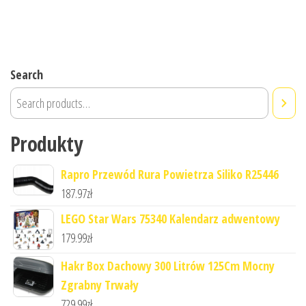
Search
Produkty
Rapro Przewód Rura Powietrza Siliko R25446
187.97
zł
LEGO Star Wars 75340 Kalendarz adwentowy
179.99
zł
Hakr Box Dachowy 300 Litrów 125Cm Mocny
Zgrabny Trwały
729.99
zł