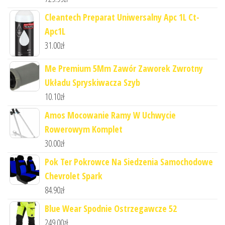
Cleantech Preparat Uniwersalny Apc 1L Ct-
Apc1L
31.00
zł
Me Premium 5Mm Zawór Zaworek Zwrotny
Układu Spryskiwacza Szyb
10.10
zł
Amos Mocowanie Ramy W Uchwycie
Rowerowym Komplet
30.00
zł
Pok Ter Pokrowce Na Siedzenia Samochodowe
Chevrolet Spark
84.90
zł
Blue Wear Spodnie Ostrzegawcze 52
249.00
zł