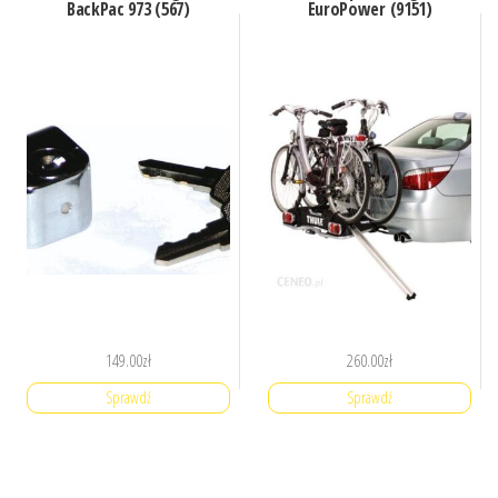
BackPac 973 (567)
EuroPower (9151)
149.00
zł
260.00
zł
Sprawdź
Sprawdź