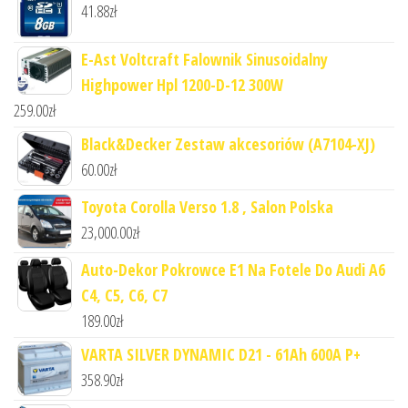
41.88
zł
E-Ast Voltcraft Falownik Sinusoidalny
Highpower Hpl 1200-D-12 300W
259.00
zł
Black&Decker Zestaw akcesoriów (A7104-XJ)
60.00
zł
Toyota Corolla Verso 1.8 , Salon Polska
23,000.00
zł
Auto-Dekor Pokrowce E1 Na Fotele Do Audi A6
C4, C5, C6, C7
189.00
zł
VARTA SILVER DYNAMIC D21 - 61Ah 600A P+
358.90
zł