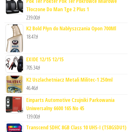
Pok Ter Pokter Pok Ter Pokrowce Miarowe
Tłoczone Do Man Tge 2 Plus 1
239.00
zł
K2 Bold Płyn do Nabłyszczania Opon 700Ml
18.47
zł
EXIDE 12/15 12/15
705.34
zł
K2 Uszlachetniacz Metali Militec-1 250ml
46.46
zł
Einparts Automotive Czujniki Parkowania
Uniwersalny 6600 165 No 45
139.00
zł
Transcend SDHC 8GB Class 10 UHS-I (TS8GSDU1)