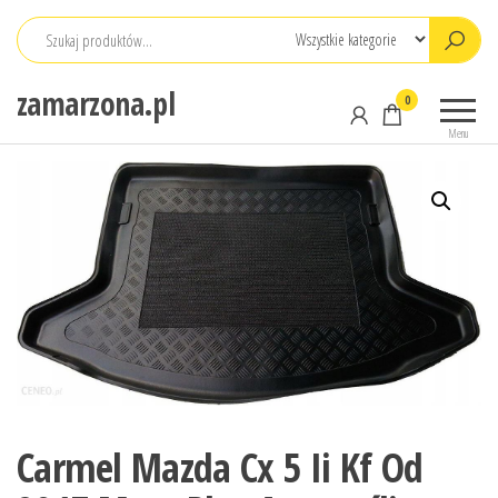
Przejdź
do
treści
zamarzona.pl
0
Menu
Carmel Mazda Cx 5 Ii Kf Od