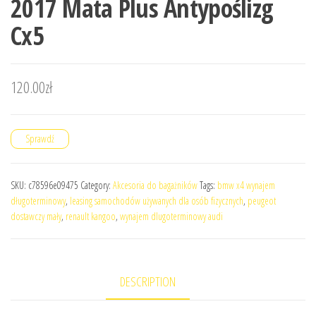
2017 Mata Plus Antypoślizg
Cx5
120.00
zł
Sprawdź
SKU:
c78596e09475
Category:
Akcesoria do bagażników
Tags:
bmw x4 wynajem
długoterminowy
,
leasing samochodów używanych dla osób fizycznych
,
peugeot
dostawczy mały
,
renault kangoo
,
wynajem dlugoterminowy audi
DESCRIPTION