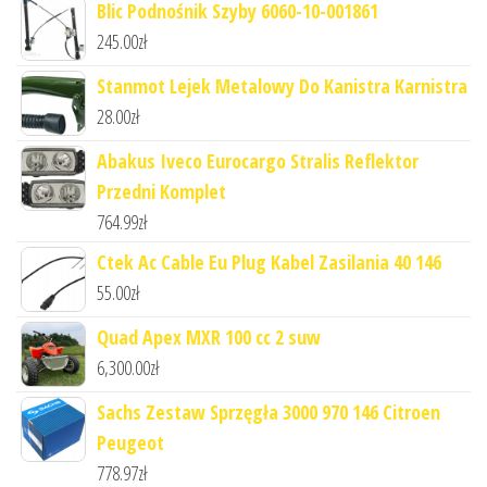
Blic Podnośnik Szyby 6060-10-001861
245.00
zł
Stanmot Lejek Metalowy Do Kanistra Karnistra
28.00
zł
Abakus Iveco Eurocargo Stralis Reflektor
Przedni Komplet
764.99
zł
Ctek Ac Cable Eu Plug Kabel Zasilania 40 146
55.00
zł
Quad Apex MXR 100 cc 2 suw
6,300.00
zł
Sachs Zestaw Sprzęgła 3000 970 146 Citroen
Peugeot
778.97
zł