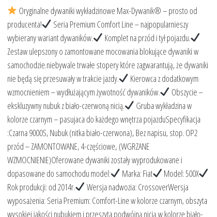
Oryginalne dywaniki wykładzinowe Max-Dywanik® – prosto od
producenta!
Seria Premium Comfort Line – najpopularnieszy
wybierany wariant dywaników.
Komplet na przód i tył pojazdu.
Zestaw ulepszony o zamontowane mocowania blokujące dywaniki w
samochodzie.niebywale trwałe stopery które zagwarantują, że dywaniki
nie będą się przesuwały w trakcie jazdy.
Kierowca z dodatkowym
wzmocnieniem – wydłużającym żywotność dywaników.
Obszycie –
ekskluzywny nubuk z biało-czerwoną nicią.
Gruba wykładzina w
kolorze czarnym – pasujaca do każdego wnętrza pojazduSpecyfikacja
:Czarna 9000S, Nubuk (nitka biało-czerwona), Bez napisu, stop. OP2
przód – ZAMONTOWANE, 4-częściowe, (WGRZANE
WZMOCNIENIE)Oferowane dywaniki zostały wyprodukowane i
dopasowane do samochodu model:
Marka: Fiat
Model: 500X
Rok produkcji: od 2014r.
Wersja nadwozia: CrossoverWersja
wyposażenia: Seria Premium: Comfort-Line w kolorze czarnym, obszyta
wysokiej jakości nubukiem i przeszyta podwójną nicią w kolorze biało-