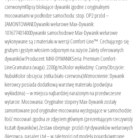
czerwonymKlipsy blokujące dywaniki zgodne z oryginalnymi
mocowaniami w podłodze samochodu: stop. OP2 przód –
ZAMONTOWANEDywaniki welurowe Max-Dywanik:
101677401400Dywaniki samochodowe Max-Dywanik welurowe
wykonywane są z materiału w wersji Comfort-Line™. Cechującego się
grubym i gęstym włosiem odpornym na zużycie.Zalety oferowanych
dywaników:Producent: MAX-DYWANIKSeria: Premium Comfort-
LineGramatura (waga): 2200g/m2Kolor wykładziny: CzarnyObszycie:
NubukKolor obszycia: (nitka biało-czerwona)Wzmocnienie: Dywanik
kierowcy posiada dodatkową warstwę materiału (podwójna
wykładzina) – w miejscu najbardziej narażonym na przedwczesne
wytarcie. Mocowania: Oryginalne stopery Max-Dywanik zostały
zamontowane pod oryginalne mocowania występujące w samochodzie.
Ilość mocowań zgodna ze zdjęciem głównym (prezentującym rzeczywisty
kształt dywaników).Zestaw obejmuje :przód i tył dywaników welurowych
(kierowca, pasażer i tył – w zależności od modelu pojazdu)wgrzane