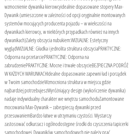
wzmocnienie dywanika kierowcyidealnie dopasowane stopery Max-
Dywanik (umieszczone w zależności od opcji oryginalnie montowanych
systemów mocujących producenta pojazdu – w wiekszości na
dywanikach kierowcy, w niektórych przypadkach również na innych
dywanikach)Zalety obszycia nubukiem:WIZUALNE: Estetyczny
wyglądWIZUALNE: Gładka i jednolita struktura obszyciaPRAKTYCZNE:
Odporna na przetarciePRAKTYCZNE: Odporna na
zabrudzeniePRAKTYCZNE: Mocne i trwałe obszycieBEZPIECZNA PODRÓŻ
W KAŻDYCH WARUNKACHIdealne dopasowanie zapewni ład i porządek
w Twoim samochodzieWzmocniona struktura w miejscu gdzie
najbardziej potrzebujeszWyróżniający design (wykończenie dywanika)
nadaje indywidualny charakter we wnętrzu samochoduZamontowane
mocowania Max-Dywanik – zabezpieczą dywaniki przed
przesuwaniemBardzo łatwe w utrzymaniu czystości. Wystarczy
zastosować odkurzacz i ogólnodostępne środki do czyszczenia tapicerki
samochodowej. Dywaników samochodowych nie należy prać