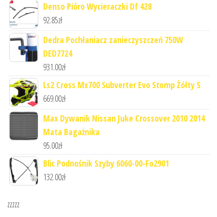
Denso Pióro Wycieraczki Df 428
92.85
zł
Dedra Pochłaniacz zanieczyszczeń 750W
DED7724
931.00
zł
Ls2 Cross Mx700 Subverter Evo Stomp Żółty S
669.00
zł
Max Dywanik Nissan Juke Crossover 2010 2014
Mata Bagażnika
95.00
zł
Blic Podnośnik Szyby 6060-00-Fo2901
132.00
zł
zzzzz