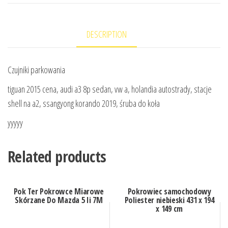
DESCRIPTION
Czujniki parkowania
tiguan 2015 cena, audi a3 8p sedan, vw a, holandia autostrady, stacje
shell na a2, ssangyong korando 2019, śruba do koła
yyyyy
Related products
Pok Ter Pokrowce Miarowe
Pokrowiec samochodowy
Skórzane Do Mazda 5 Ii 7M
Poliester niebieski 431 x 194
x 149 cm