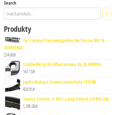
Search
Produkty
Tyc Lampa Przeciwmgielna Vw Passat B8 14-
3G0941662
234.00
zł
Stahlwille Lyzka Montazowa Up 26 400Mm
167.13
zł
Japko Wahacz Zawieszenia Koła 72354R
420.01
zł
Taurus Xtreme II 450 Czarny Połysk J/X450-2NL
1,385.00
zł