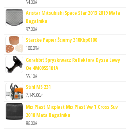
54.00
zł
Aristar Mitsubishi Space Star 2013 2019 Mata
Bagażnika
97.00
zł
Starcke Papier Ścierny 310Kbp0100
100.09
zł
Gorabbit Spryskiwacz Reflektora Dysza Lewy
Oe 4M0955101A
55.10
zł
Stihl MS 231
2,149.00
zł
Mix Plast Mixplast Mix Plast Vw T Cross Suv
2018 Mata Bagażnika
86.00
zł