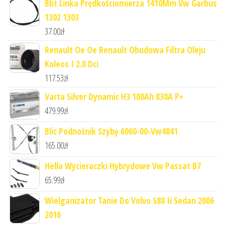
Bbt Linka Prędkościomierza 1410Mm Vw Garbus
1302 1303
37.00
zł
Renault Oe Oe Renault Obudowa Filtra Oleju
Koleos I 2.0 Dci
117.53
zł
Varta Silver Dynamic H3 100Ah 830A P+
479.99
zł
Blic Podnośnik Szyby 6060-00-Vw4841
165.00
zł
Hella Wycieraczki Hybrydowe Vw Passat B7
65.99
zł
Wielganizator Tanie Do Volvo S80 Ii Sedan 2006
2016