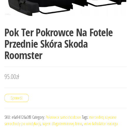
Pok Ter Pokrowce Na Fotele
Przednie Skóra Skoda
Roomster
95.00
zł
Sprawdź
SKU:
e6a94126a3f8
Category:
Pokrowce samochodowe
Tags:
mercedesy używane
samochody po windykacji
,
najem dlugoterminowy bmw
,
volvo kalkulator leasingu