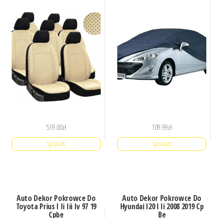
519.00
zł
109.99
zł
Sprawdź
Sprawdź
Auto Dekor Pokrowce Do
Auto Dekor Pokrowce Do
Toyota Prius I Ii Iii Iv 97 19
Hyundai I20 I Ii 2008 2019 Cp
Cpbe
Be