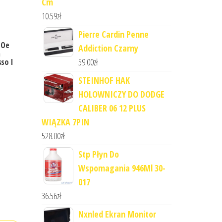
Cm
10.59
zł
Pierre Cardin Penne
 Oe
Addiction Czarny
a
59.00
zł
so I
STEINHOF HAK
HOLOWNICZY DO DODGE
CALIBER 06 12 PLUS
WIĄZKA 7PIN
528.00
zł
Stp Płyn Do
Wspomagania 946Ml 30-
017
36.56
zł
Nxnled Ekran Monitor