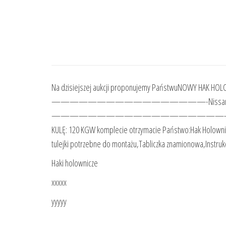
Na dzisiejszej aukcji proponujemy PaństwuNOWY HAK H
—————————————————-Nissan Pathfind
———————————————————-UCIĄG AŻ 3000 kg !
KULĘ: 120 KGW komplecie otrzymacie Państwo:Hak Holownicz
tulejki potrzebne do montażu,Tabliczka znamionowa,Instru
Haki holownicze
xxxxx
yyyyy