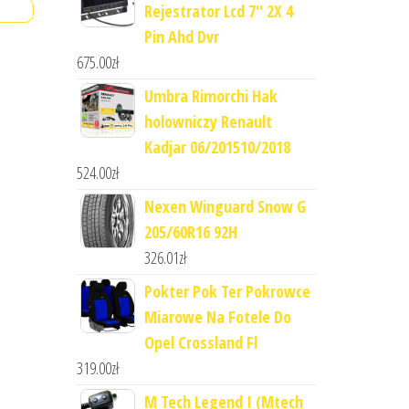
Rejestrator Lcd 7'' 2X 4
Pin Ahd Dvr
675.00
zł
Umbra Rimorchi Hak
holowniczy Renault
Kadjar 06/201510/2018
524.00
zł
Nexen Winguard Snow G
205/60R16 92H
326.01
zł
Pokter Pok Ter Pokrowce
Miarowe Na Fotele Do
Opel Crossland Fl
319.00
zł
M Tech Legend I (Mtech