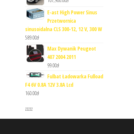
107,900.00
zł
E-ast High Power Sinus
Przetwornica
sinusoidalna CLS 300-12, 12 V, 300 W
589.00
zł
Max Dywanik Peugeot
407 2004 2011
99.00
zł
Fulbat Ładowarka Fulload
F4 6V 0.8A 12V 3.8A Lcd
160.00
zł
zzzzz