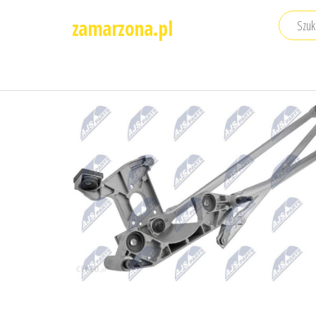
Przejdź
zamarzona.pl
do
treści