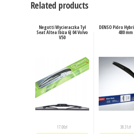
Related products
Negotti Wycieraczka Tył
DENSO Pióro Hybri
Seat Altea Ibiza 6J 04 Volvo
480 mm
V50
17.00
zł
38.31
zł