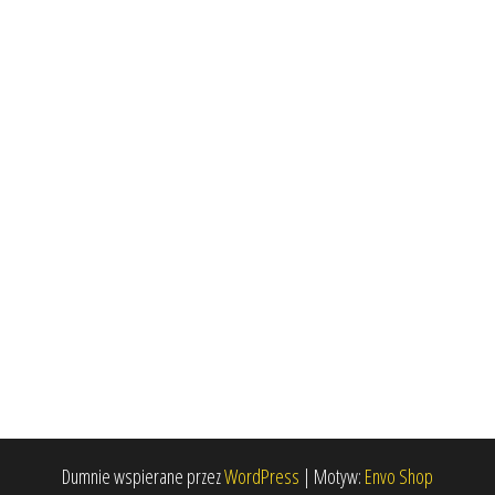
Dumnie wspierane przez
WordPress
|
Motyw:
Envo Shop