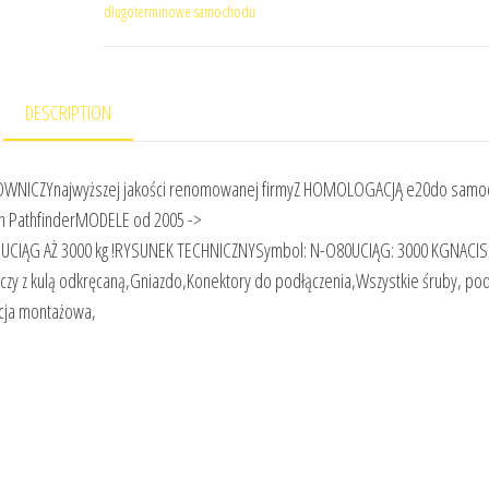
długoterminowe samochodu
DESCRIPTION
OLOWNICZYnajwyższej jakości renomowanej firmyZ HOMOLOGACJĄ e20do sam
erMODELE od 2005 ->
RYSUNEK TECHNICZNYSymbol: N-O80UCIĄG: 3000 KGNACISK
y z kulą odkręcaną,Gniazdo,Konektory do podłączenia,Wszystkie śruby, podk
kcja montażowa,