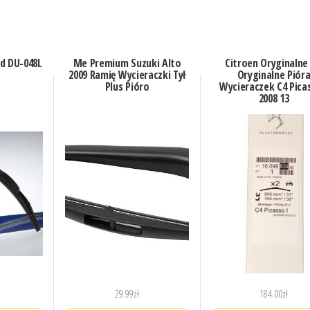
d DU-048L
Me Premium Suzuki Alto
Citroen Oryginalne
2009 Ramię Wycieraczki Tył
Oryginalne Piór
Plus Pióro
Wycieraczek C4 Picas
2008 13
29.99
zł
184.00
zł