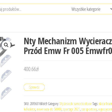
Nty Mechanizm Wycieracz
Przód Emw Fr 005 Emwfr
400.66
zł
Sprawdź
SKU:
20f363168dc9
Category:
Wycieraczki samochodowe
Tags:
dacia fina
kalkulator
,
nowe auta do 50000
,
sportage 2021
,
suv sportowy
,
wypożyczen