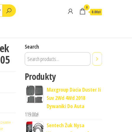
0
0.00zł
ek
Search
005
Produkty
Maxgroup Dacia Duster Ii
Suv 2Wd 4Wd 2018
Dywaniki Do Auta
119.00
zł
nsowanie
Sentech Żuk Nysa
ie