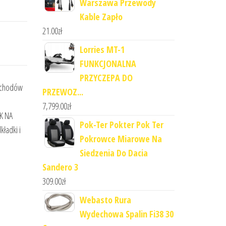
Warszawa Przewody
Kable Zapło
21.00
zł
Lorries MT-1
FUNKCJONALNA
PRZYCZEPA DO
ochodów
PRZEWOZ...
7,799.00
zł
 NA
Pok-Ter Pokter Pok Ter
ładki i
Pokrowce Miarowe Na
Siedzenia Do Dacia
Sandero 3
309.00
zł
Webasto Rura
Wydechowa Spalin Fi38 30