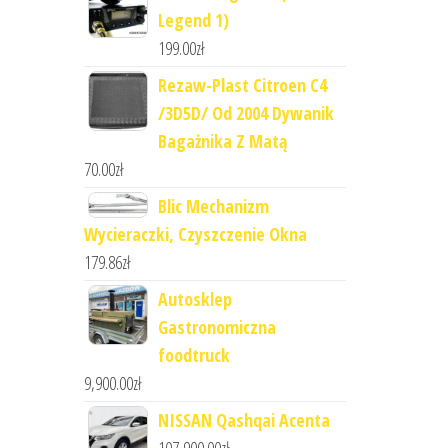
Legend 1)
199.00
zł
Rezaw-Plast Citroen C4
/3D5D/ Od 2004 Dywanik
Bagażnika Z Matą
70.00
zł
Blic Mechanizm
Wycieraczki, Czyszczenie Okna
179.86
zł
Autosklep
Gastronomiczna
foodtruck
9,900.00
zł
NISSAN Qashqai Acenta