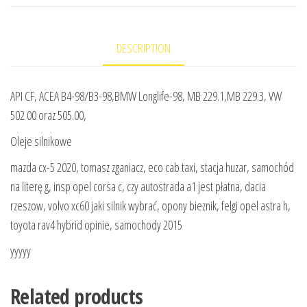
DESCRIPTION
API CF, ACEA B4-98/B3-98,BMW Longlife-98, MB 229.1,MB 229.3, VW
502 00 oraz 505.00,
Oleje silnikowe
mazda cx-5 2020, tomasz zganiacz, eco cab taxi, stacja huzar, samochód
na literę g, insp opel corsa c, czy autostrada a1 jest płatna, dacia
rzeszow, volvo xc60 jaki silnik wybrać, opony bieznik, felgi opel astra h,
toyota rav4 hybrid opinie, samochody 2015
yyyyy
Related products