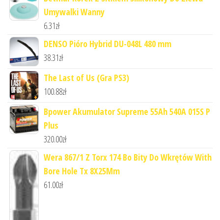
Umywalki Wanny
6.31
zł
DENSO Pióro Hybrid DU-048L 480 mm
38.31
zł
The Last of Us (Gra PS3)
100.88
zł
Bpower Akumulator Supreme 55Ah 540A 015S P
Plus
320.00
zł
Wera 867/1 Z Torx 174 Bo Bity Do Wkrętów With
Bore Hole Tx 8X25Mm
61.00
zł