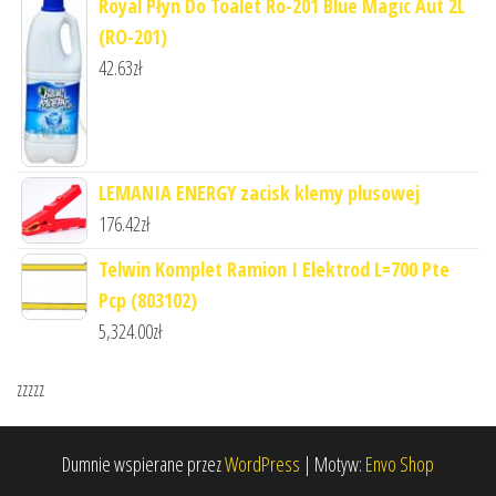
Royal Płyn Do Toalet Ro-201 Blue Magic Aut 2L
(RO-201)
42.63
zł
LEMANIA ENERGY zacisk klemy plusowej
176.42
zł
Telwin Komplet Ramion I Elektrod L=700 Pte
Pcp (803102)
5,324.00
zł
zzzzz
Dumnie wspierane przez
WordPress
|
Motyw:
Envo Shop