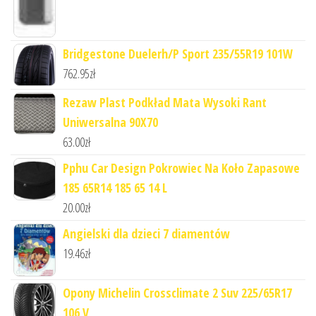
Bridgestone Duelerh/P Sport 235/55R19 101W
762.95
zł
Rezaw Plast Podkład Mata Wysoki Rant
Uniwersalna 90X70
63.00
zł
Pphu Car Design Pokrowiec Na Koło Zapasowe
185 65R14 185 65 14 L
20.00
zł
Angielski dla dzieci 7 diamentów
19.46
zł
Opony Michelin Crossclimate 2 Suv 225/65R17
106 V