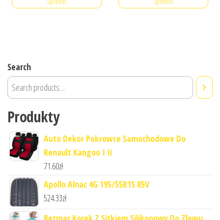
Sprawdź
Sprawdź
Search
Produkty
Auto Dekor Pokrowce Samochodowe Do
Renault Kangoo I Ii
71.60
zł
Apollo Alnac 4G 195/55R15 85V
524.33
zł
Betmar Korek Z Sitkiem Silikonowy Do Zlewu