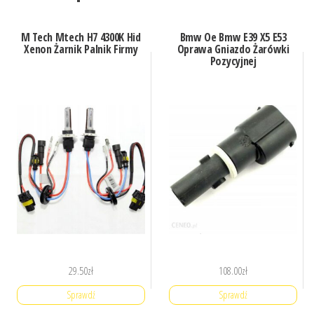
M Tech Mtech H7 4300K Hid
Bmw Oe Bmw E39 X5 E53
Xenon Żarnik Palnik Firmy
Oprawa Gniazdo Żarówki
Pozycyjnej
29.50
zł
108.00
zł
Sprawdź
Sprawdź