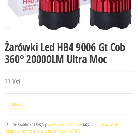
Żarówki Led HB4 9006 Gt Cob
360° 20000LM Ultra Moc
79.00
zł
Sprawdź
SKU:
c63e3ab67f3c
Category:
Żarówki samochodowe
Tags:
1/100 kiata
,
kalkulator
leasingowy ing
,
przejazd autostradą
,
volvo xc60 2021