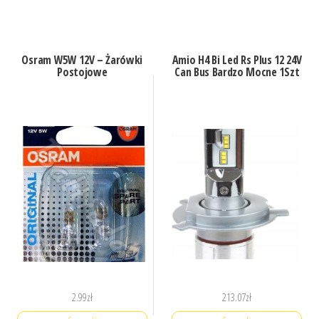
Osram W5W 12V – Żarówki
Amio H4 Bi Led Rs Plus 12 24V
Postojowe
Can Bus Bardzo Mocne 1Szt
2.99
zł
213.07
zł