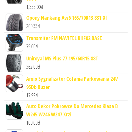
1,355.00
zł
Opony Nankang Aw6 165/70R13 83T Xl
260.33
zł
Transmiter FM NAVITEL BHF02 BASE
79.00
zł
Uniroyal MS Plus 77 195/60R15 88T
362.00
zł
Amio Sygnalizator Cofania Parkowania 24V
95Db Buzer
17.99
zł
Auto Dekor Pokrowce Do Mercedes Klasa B
W245 W246 W247 Xrzi
100.00
zł