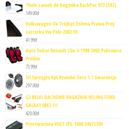
Thule zamek do bagżnika BackPac 973 (567)
149.00
zł
Volkswagen Oe Trójkąt Osłona Prawa Przy
Lusterku Vw Polo 2002 05
41.99
zł
Auto Dekor Renault Clio Ii 1998 2005 Pokrowce
Proline
73.99
zł
Srl Sprzęgło Kpl Hyundai Getz 1.1 Gwarancja
297.00
zł
G3 BELKI DACHOWE BAGAŻNIK RELING FORD
GALAXY MK3 III
420.00
zł
Przetwornica VOLT IPS-1000 24V/230V