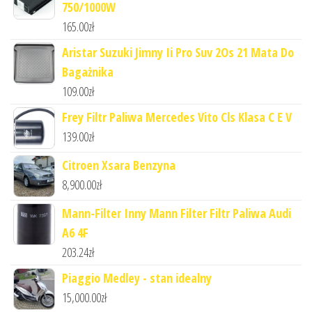
750/1000W
165.00
zł
Aristar Suzuki Jimny Ii Pro Suv 2Os 21 Mata Do
Bagażnika
109.00
zł
Frey Filtr Paliwa Mercedes Vito Cls Klasa C E V
139.00
zł
Citroen Xsara Benzyna
8,900.00
zł
Mann-Filter Inny Mann Filter Filtr Paliwa Audi
A6 4F
203.24
zł
Piaggio Medley - stan idealny
15,000.00
zł