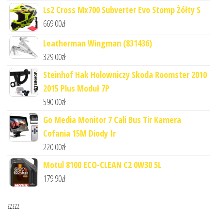
Ls2 Cross Mx700 Subverter Evo Stomp Żółty S
669.00
zł
Leatherman Wingman (831436)
329.00
zł
Steinhof Hak Holowniczy Skoda Roomster 2010
2015 Plus Moduł 7P
590.00
zł
Go Media Monitor 7 Cali Bus Tir Kamera
Cofania 15M Diody Ir
220.00
zł
Motul 8100 ECO-CLEAN C2 0W30 5L
179.90
zł
zzzzz