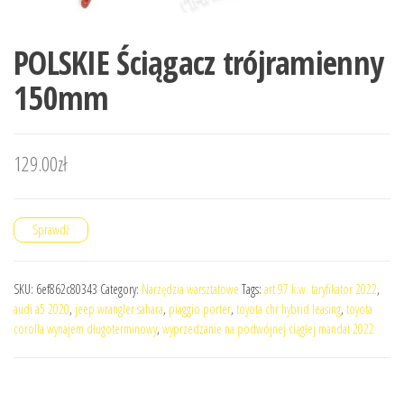
POLSKIE Ściągacz trójramienny
150mm
129.00
zł
Sprawdź
SKU:
6ef862c80343
Category:
Narzędzia warsztatowe
Tags:
art 97 k.w. taryfikator 2022
,
audi a5 2020
,
jeep wrangler sahara
,
piaggio porter
,
toyota chr hybrid leasing
,
toyota
corolla wynajem długoterminowy
,
wyprzedzanie na podwójnej ciągłej mandat 2022