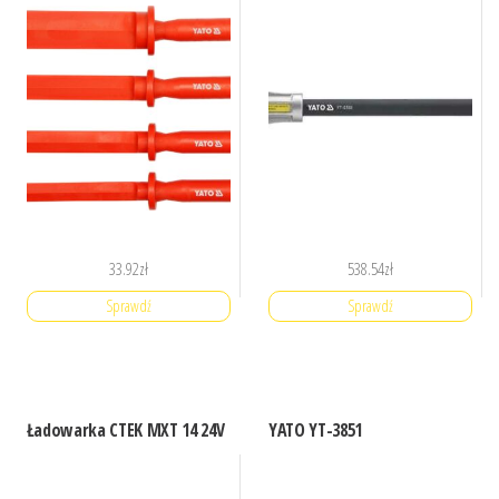
33.92
zł
538.54
zł
Sprawdź
Sprawdź
Ładowarka CTEK MXT 14 24V
YATO YT-3851