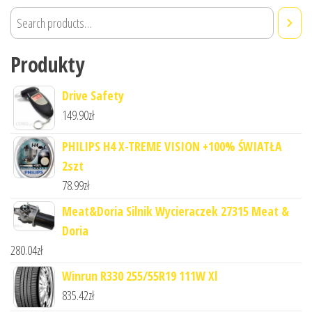
Produkty
Drive Safety
149.90
zł
PHILIPS H4 X-TREME VISION +100% ŚWIATŁA
2szt
78.99
zł
Meat&Doria Silnik Wycieraczek 27315 Meat &
Doria
280.04
zł
Winrun R330 255/55R19 111W Xl
835.42
zł