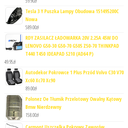
59.90
zł
Tesla 3 Y Puszka Lampy Obudowa 151495200C
Nowa
589.00
zł
RDY ZASILACZ ŁADOWARKA 20V 2.25A 45W DO
LENOVO G50-30 G50-70 G505 Z50-70 THINKPAD
T440 T450 IDEAPAD S210 (AD64 P)
49.95
zł
Autodekor Pokrowce 1 Plus Przód Volvo C30 V70
Xc60 Xc70 Xc90
89.00
zł
Polonez Oe Tłumik Przelotowy Owalny Kątowy
Bmw Nierdzewny
158.00
zł
Carmont Uszczelka Pokrywy Zaworów