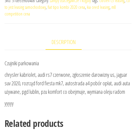
SKU:
31d9359bd408
Category:
Lampy ostrzegawcze i koguty
Tags:
citroen c3 leasing
,
co
to jest leasing samochodowy
,
fiat tipo kombi 2020 cena
,
kia ceed leasing
,
m8
competition cena
DESCRIPTION
Czujniki parkowania
chrysler kabriolet, audi rs7 czerwone, zgłoszenie darowizny us, jaguar
suv 2020, rozrząd ford fiesta mk7, autostrada a4 pobór opłat, audi auta
używane, pgd lublin, pzu komfort co obejmuje, wymiana oleju radom
yyyyy
Related products