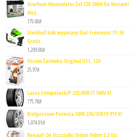
Uruchom Akumulator Żel 12V 20Ah Do Kosiarki
Alco
175.00
zł
Steinhof Hak wypinany Fiat Freemont 11-16
Gratis
1,209.00
zł
Osram Żarówka Original H11, 12V
25.97
zł
Lassa Competush/P 235/65R17 108V Xl
775.78
zł
Bridgestone Potenza S005 235/35R19 91Y Xl
1,074.01
zł
Renault Oe Uszczelki Oringi Odmy 2.3 Dci