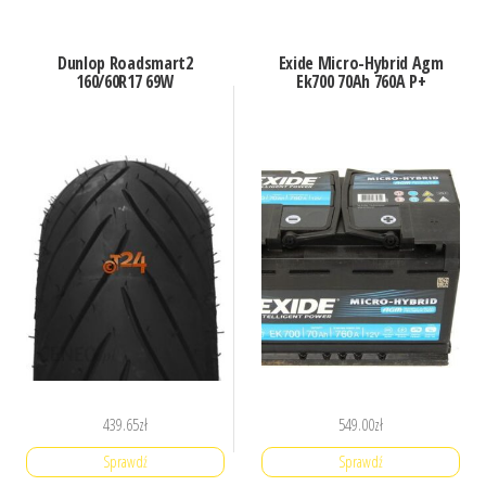
Dunlop Roadsmart2
Exide Micro-Hybrid Agm
160/60R17 69W
Ek700 70Ah 760A P+
439.65
zł
549.00
zł
Sprawdź
Sprawdź