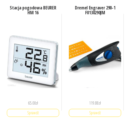
Stacja pogodowa BEURER
Dremel Engraver 290-1
HM 16
F0130290JM
65.00
zł
119.88
zł
Sprawdź
Sprawdź