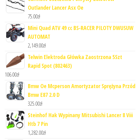
Outlander Lancer Asx Oe
75.00
zł
Mini Quad ATV 49 cc BS-RACER PILOTY DWUSUW
AUTOMAT
2,149.00
zł
Telwin Elektroda Główka Zaostrzona 5Szt
Rapid Spot (802463)
106.00
zł
Bmw Oe Mcperson Amortyzator Sprężyna Przód
Bmw E87 2.0 D
325.00
zł
Steinhof Hak Wypinany Mitsubishi Lancer 8 Viii
Htb 7 Pin
1,282.00
zł