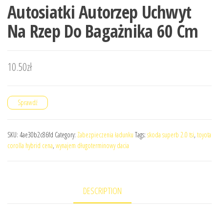
Autosiatki Autorzep Uchwyt
Na Rzep Do Bagażnika 60 Cm
10.50
zł
Sprawdź
SKU:
4ae30b2c86fd
Category:
Zabezpieczenia ładunku
Tags:
skoda superb 2.0 tsi
,
toyota
corolla hybrid cena
,
wynajem długoterminowy dacia
DESCRIPTION