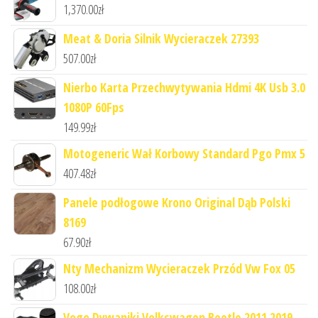
1,370.00
zł
Meat & Doria Silnik Wycieraczek 27393
507.00
zł
Nierbo Karta Przechwytywania Hdmi 4K Usb 3.0
1080P 60Fps
149.99
zł
Motogeneric Wał Korbowy Standard Pgo Pmx 5
407.48
zł
Panele podłogowe Krono Original Dąb Polski
8169
67.90
zł
Nty Mechanizm Wycieraczek Przód Vw Fox 05
108.00
zł
Vogo Dywaniki Volkswagen Beetle 2011 2019