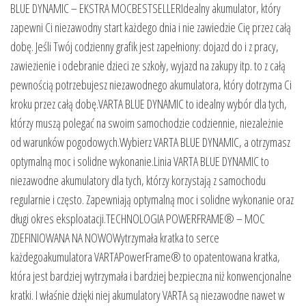
BLUE DYNAMIC – EKSTRA MOCBESTSELLERIdealny akumulator, który
zapewni Ci niezawodny start każdego dnia i nie zawiedzie Cię przez całą
dobę. Jeśli Twój codzienny grafik jest zapełniony: dojazd do i z pracy,
zawiezienie i odebranie dzieci ze szkoły, wyjazd na zakupy itp. to z całą
pewnością potrzebujesz niezawodnego akumulatora, który dotrzyma Ci
kroku przez całą dobę.VARTA BLUE DYNAMIC to idealny wybór dla tych,
którzy muszą polegać na swoim samochodzie codziennie, niezależnie
od warunków pogodowych.Wybierz VARTA BLUE DYNAMIC, a otrzymasz
optymalną moc i solidne wykonanie.Linia VARTA BLUE DYNAMIC to
niezawodne akumulatory dla tych, którzy korzystają z samochodu
regularnie i często. Zapewniają optymalną moc i solidne wykonanie oraz
długi okres eksploatacji.TECHNOLOGIA POWERFRAME® – MOC
ZDEFINIOWANA NA NOWOWytrzymała kratka to serce
każdegoakumulatora VARTAPowerFrame® to opatentowana kratka,
która jest bardziej wytrzymała i bardziej bezpieczna niż konwencjonalne
kratki. I właśnie dzięki niej akumulatory VARTA są niezawodne nawet w