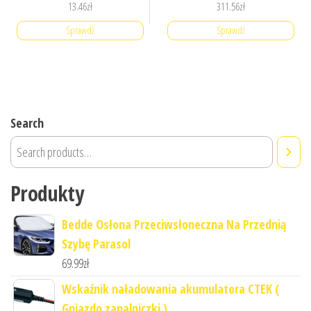
13.46
zł
311.56
zł
Sprawdź
Sprawdź
Search
Produkty
Bedde Osłona Przeciwsłoneczna Na Przednią
Szybę Parasol
69.99
zł
Wskaźnik naładowania akumulatora CTEK (
Gniazdo zapalniczki )