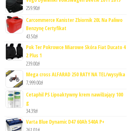
259.90
zł
Carcommerce Kanister Zbiornik 20L Na Paliwo
Benzynę Certyfikat
43.50
zł
Pok Ter Pokrowce Miarowe Skóra Fiat Ducato 4
2 Plus 1
239.00
zł
Mega cross ALFARAD 250 RATY NA TEL/wysyłka
7,999.00
zł
Cetaphil PS Lipoaktywny krem nawilżający 100
g
34.39
zł
Varta Blue Dynamic D47 60Ah 540A P+
261.01
zł