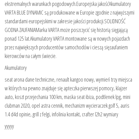
ekstremalnych warunkach pogodowych.Europejska jakośćAkumulatory
VARTA BLUE DYNAMIC są produkowane w Europie zgodnie z najwyższymi
standardami europejskimi w zakresie jakości produkcji.SOLIDNOŚĆ
GODNA ZAUFANIAMarka VARTA może poszczycić się historią sięgającą
ponad 125 lat.Akumulatory VARTA montowane są w nowych pojazdach
przez największych producentów samochodów i cieszą sięzaufaniem
kierowców na całym świecie.
Akumulatory
seat arona dane techniczne, renault kangoo nowy, wymień trzy miejsca
w których na pewno znajduje się apteczka pierwszej pomocy, klajzer
auto, koszt przejechania 100 km, maska seat ibiza, podtlenek lpg, mini
clubman 2020, opel astra cennik, mechanizm wycieraczek golf 5, auris
1.4 d4d opinie, grill z felgi, infolinia kontakt, crafter l2h2 wymiary
yyyyy