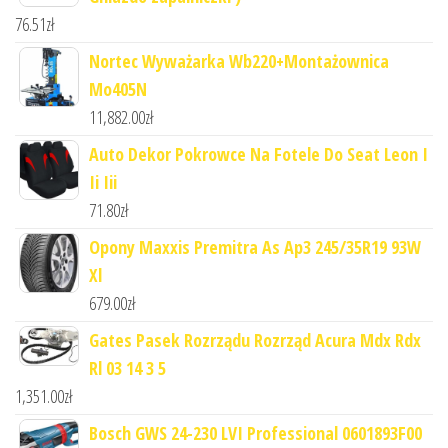
76.51
zł
Nortec Wyważarka Wb220+Montażownica
Mo405N
11,882.00
zł
Auto Dekor Pokrowce Na Fotele Do Seat Leon I
Ii Iii
71.80
zł
Opony Maxxis Premitra As Ap3 245/35R19 93W
Xl
679.00
zł
Gates Pasek Rozrządu Rozrząd Acura Mdx Rdx
Rl 03 14 3 5
1,351.00
zł
Bosch GWS 24-230 LVI Professional 0601893F00