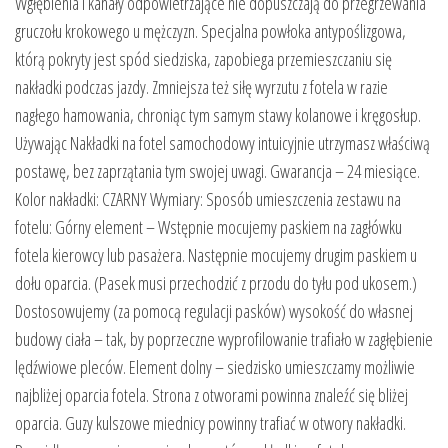
Wgłębienia i kanały odpowietrzające nie dopuszczają do przegrzewania
gruczołu krokowego u mężczyzn. Specjalna powłoka antypoślizgowa,
którą pokryty jest spód siedziska, zapobiega przemieszczaniu się
nakładki podczas jazdy. Zmniejsza też siłę wyrzutu z fotela w razie
nagłego hamowania, chroniąc tym samym stawy kolanowe i kręgosłup.
Używając Nakładki na fotel samochodowy intuicyjnie utrzymasz właściwą
postawę, bez zaprzątania tym swojej uwagi. Gwarancja – 24 miesiące.
Kolor nakładki: CZARNY Wymiary: Sposób umieszczenia zestawu na
fotelu: Górny element – Wstępnie mocujemy paskiem na zagłówku
fotela kierowcy lub pasażera. Następnie mocujemy drugim paskiem u
dołu oparcia. (Pasek musi przechodzić z przodu do tyłu pod ukosem.)
Dostosowujemy (za pomocą regulacji pasków) wysokość do własnej
budowy ciała – tak, by poprzeczne wyprofilowanie trafiało w zagłębienie
lędźwiowe pleców. Element dolny – siedzisko umieszczamy możliwie
najbliżej oparcia fotela. Strona z otworami powinna znaleźć się bliżej
oparcia. Guzy kulszowe miednicy powinny trafiać w otwory nakładki.