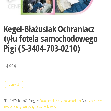
Kegel-Błażusiak Ochraniacz
tyłu fotela samochodowego
Pigi (5-3404-703-0210)
14.99
zł
Sprawdź
SKU:
1e67b1ebb6f1
Category:
Pozostałe akcesoria do samochodu
Tags:
range rover
evoque leasing
,
ssangyong musso
,
xc40 volvo