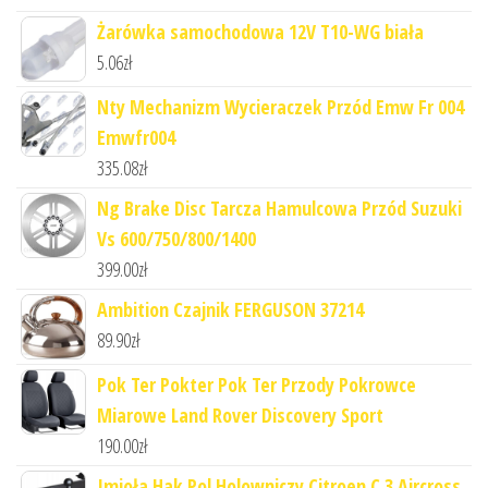
Żarówka samochodowa 12V T10-WG biała
5.06
zł
Nty Mechanizm Wycieraczek Przód Emw Fr 004
Emwfr004
335.08
zł
Ng Brake Disc Tarcza Hamulcowa Przód Suzuki
Vs 600/750/800/1400
399.00
zł
Ambition Czajnik FERGUSON 37214
89.90
zł
Pok Ter Pokter Pok Ter Przody Pokrowce
Miarowe Land Rover Discovery Sport
190.00
zł
Imioła Hak Pol Holowniczy Citroen C 3 Aircross