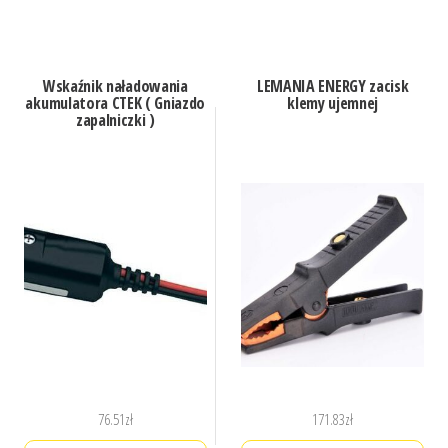
Wskaźnik naładowania
LEMANIA ENERGY zacisk
akumulatora CTEK ( Gniazdo
klemy ujemnej
zapalniczki )
76.51
zł
171.83
zł