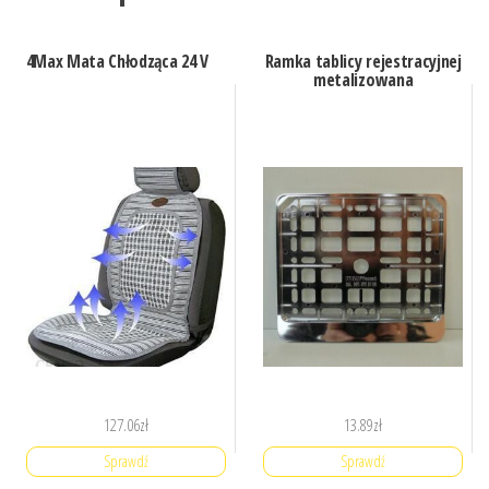
4Max Mata Chłodząca 24 V
Ramka tablicy rejestracyjnej
metalizowana
127.06
zł
13.89
zł
Sprawdź
Sprawdź