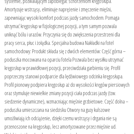
systemie, pozwalającym zapobiegać schorzeniom kręgosłupa.
Amortyzuje wstrząsy, eliminuje naprężenie i zmęczenie mięśni,
zapewniając wysoki komfort podczas jazdy samochodem. Pomaga
utrzymać kręgosłup w fizjologicznej pozycji, a tym samym pozwala
uniknąć bólu i urazów. Przyczynia się do zwiększenia przestrzeni dla
pracy serca, płuc i żołądka. Specjalna budowa Nakładki na fotel
samochodowy: Produkt składa się z dwóch elementów: Część górna –
poduszka mocowana na oparciu fotela Pozwala bez wysiłku utrzymać
kręgosłup w prawidłowej pozycji, przeciwdziała garbieniu się. Profil
poprzeczny stanowi podparcie dla lędźwiowego odcinka kręgosłupa.
Profil pionowy podpiera kręgosłup aż do wysokości kręgów piersiowych
oraz stymuluje niewielkie zmiany pozycji ciała podczas jazdy (tzw.
siedzenie dynamiczne), wzmacniając mięśnie grzbietowe. Część dolna –
poduszka umieszczana na siedzisku Otwory na guzy kulszowe
umożliwiają ich odciążenie, dzięki czemu wstrząsy i drgania nie są
przenoszone na kręgosłup, lecz amortyzowane przez mięśnie ud.