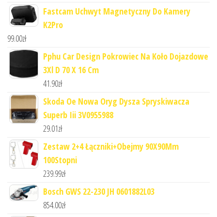
Fastcam Uchwyt Magnetyczny Do Kamery
K2Pro
99.00
zł
Pphu Car Design Pokrowiec Na Koło Dojazdowe
3Xl D 70 X 16 Cm
41.90
zł
Skoda Oe Nowa Oryg Dysza Spryskiwacza
Superb Iii 3V0955988
29.01
zł
Zestaw 2+4 Łączniki+Obejmy 90X90Mm
100Stopni
239.99
zł
Bosch GWS 22-230 JH 0601882L03
854.00
zł