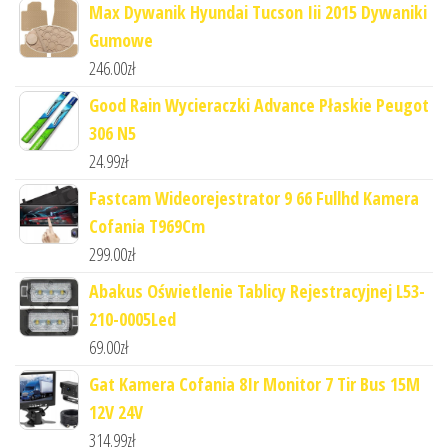
Max Dywanik Hyundai Tucson Iii 2015 Dywaniki
Gumowe
246.00
zł
Good Rain Wycieraczki Advance Płaskie Peugot
306 N5
24.99
zł
Fastcam Wideorejestrator 9 66 Fullhd Kamera
Cofania T969Cm
299.00
zł
Abakus Oświetlenie Tablicy Rejestracyjnej L53-
210-0005Led
69.00
zł
Gat Kamera Cofania 8Ir Monitor 7 Tir Bus 15M
12V 24V
314.99
zł