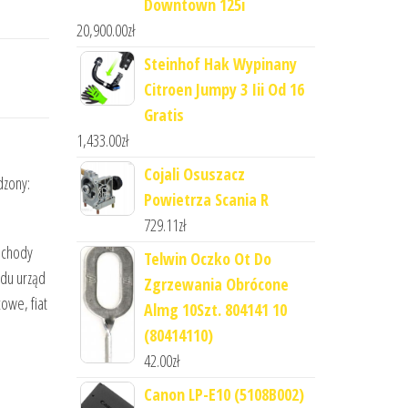
Downtown 125i
20,900.00
zł
Steinhof Hak Wypinany
Citroen Jumpy 3 Iii Od 16
Gratis
1,433.00
zł
Cojali Osuszacz
dzony:
Powietrza Scania R
729.11
zł
mochody
Telwin Oczko Ot Do
odu urząd
Zgrzewania Obrócone
owe, fiat
Almg 10Szt. 804141 10
(80414110)
42.00
zł
Canon LP-E10 (5108B002)