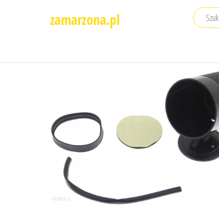
Przejdź
zamarzona.pl
do
treści