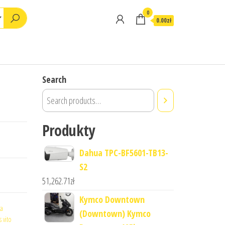
0
0.00zł
Search
Produkty
Dahua TPC-BF5601-TB13-
S2
51,262.71
zł
Kymco Downtown
ta
(Downtown) Kymco
 vito