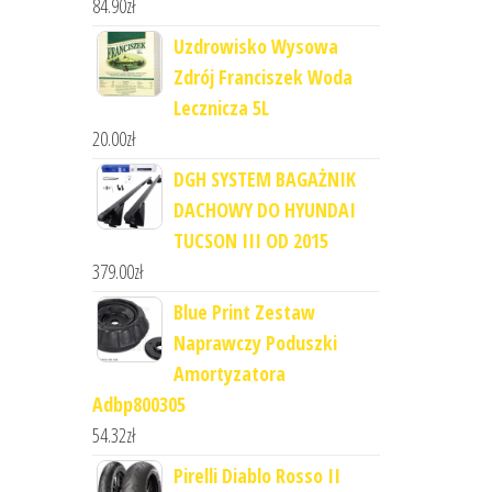
84.90
zł
Uzdrowisko Wysowa
Zdrój Franciszek Woda
Lecznicza 5L
20.00
zł
DGH SYSTEM BAGAŻNIK
DACHOWY DO HYUNDAI
TUCSON III OD 2015
379.00
zł
Blue Print Zestaw
Naprawczy Poduszki
Amortyzatora
Adbp800305
54.32
zł
Pirelli Diablo Rosso II