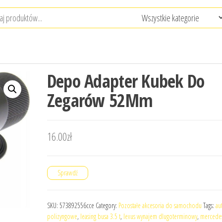
Depo Adapter Kubek Do
Zegarów 52Mm
16.00
zł
Sprawdź
SKU:
573892556cce
Category:
Pozostałe akcesoria do samochodu
Tags:
au
polizyngowe
,
leasing busa 3.5 t
,
lexus wynajem dlugoterminowy
,
mercedes