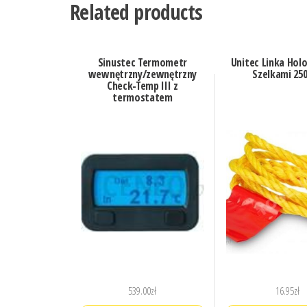
Related products
Sinustec Termometr
Unitec Linka Hol
wewnętrzny/zewnętrzny
Szelkami 25
Check-Temp III z
termostatem
539.00
zł
16.95
zł