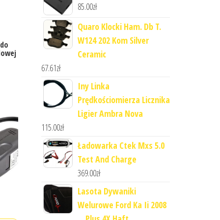
85.00
zł
Quaro Klocki Ham. Db T.
W124 202 Kom Silver
 do
dowej
Ceramic
67.61
zł
Iny Linka
Prędkościomierza Licznika
Ligier Ambra Nova
115.00
zł
Ładowarka Ctek Mxs 5.0
Test And Charge
369.00
zł
Lasota Dywaniki
Welurowe Ford Ka Ii 2008
... Plus 4X Haft