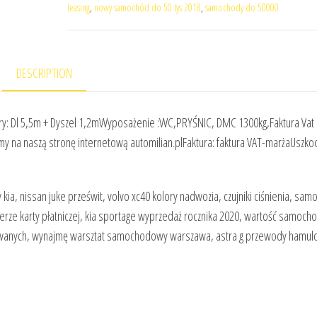
leasing
,
nowy samochód do 50 tys 2018
,
samochody do 50000
DESCRIPTION
y: Dl 5,5m + Dyszel 1,2mWyposażenie :WC,PRYŚNIC, DMC 1300kg,Faktura Vat
my na naszą stronę internetową automilian.plFaktura: faktura VAT-marżaUszko
ia, nissan juke prześwit, volvo xc40 kolory nadwozia, czujniki ciśnienia, sa
erze karty płatniczej, kia sportage wyprzedaż rocznika 2020, wartość samoch
wanych, wynajmę warsztat samochodowy warszawa, astra g przewody hamulc