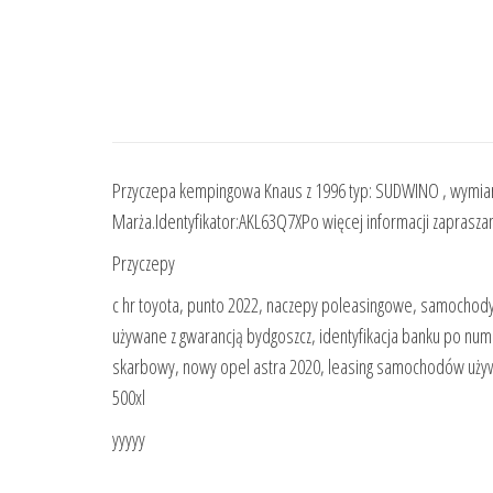
Przyczepa kempingowa Knaus z 1996 typ: SUDWINO , wymiar
Marża.Identyfikator:AKL63Q7XPo więcej informacji zaprasza
Przyczepy
c hr toyota, punto 2022, naczepy poleasingowe, samochody k
używane z gwarancją bydgoszcz, identyfikacja banku po num
skarbowy, nowy opel astra 2020, leasing samochodów uży
500xl
yyyyy