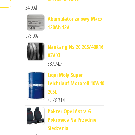
54.90
zł
Akumulator żelowy Maxx
120Ah 12V
975.00
zł
Nankang Ns 20 205/40R16
83V Xl
337.74
zł
Liqui Moly Super
Leichtlauf Motoroil 10W40
205L
4,148.31
zł
Pokter Opel Astra G
Pokrowce Na Przednie
Siedzenia