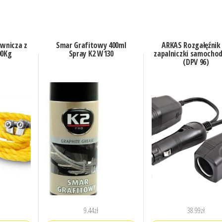
ownicza z
Smar Grafitowy 400ml
ARKAS Rozgałęźnik
00Kg
Spray K2 W130
zapalniczki samocho
(DPV 96)
9.44
zł
38.99
zł