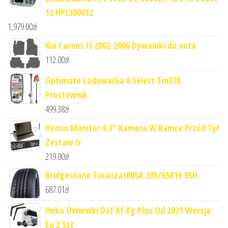
12 HPL300012
1,979.00
zł
Kia Carens II 2002-2006 Dywaniki do auta
112.00
zł
Optimate Ładowarka 6 Select Tm370
Prostownik
499.38
zł
Henso Monitor 4,3'' Kamera W Ramce Przód Tył
Zestaw Ir
219.00
zł
Bridgestone Turanzat005A 205/65R16 95H
687.01
zł
Heko Owiewki Daf Xf Xg Plus Od 2021 Wersja
Eu 2 Szt