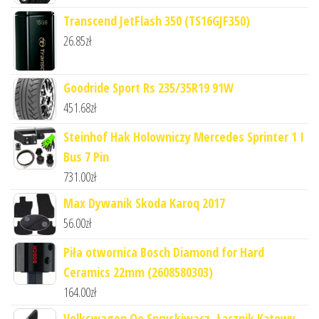
Transcend JetFlash 350 (TS16GJF350)
26.85
zł
Goodride Sport Rs 235/35R19 91W
451.68
zł
Steinhof Hak Holowniczy Mercedes Sprinter 1 I
Bus 7 Pin
731.00
zł
Max Dywanik Skoda Karoq 2017
56.00
zł
Piła otwornica Bosch Diamond for Hard
Ceramics 22mm (2608580303)
164.00
zł
Volkswagen Oe Spryskiwacz, Łącznik Kątowy,