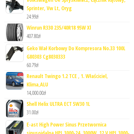
Sprinter, Vw Lt, Oryg
24.99
zł
Winrun R330 235/40R18 95W Xl
407.80
zł
Geko Wał Korbowy Do Kompresora No.33 100L
G80303 Cg8030333
60.79
zł
Renault Twingo 1.2 TCE , 1. Właściciel,
Klima,ALU
14,000.00
zł
Shell Helix ULTRA ECT 5W30 1L
31.00
zł
E-ast High Power Sinus Przetwornica
sinusoidalna HPL 3000-24, 3000W, 12 V HPL 3000-