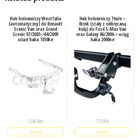
Hak holowniczy Westfalia
Hak holowniczy Thule –
(automatyczny) do Renault
Brink (stały z odkręcaną
Scenic Van oraz Grand
kulą) do Ford S-Max Van
Scenic 07/2003->04/2009
oraz Galaxy 06/2006-> uciąg
uciąg haka 1350kg
haka 2000kg
1,368.00
zł
773.00
zł
Sprawdź
Sprawdź