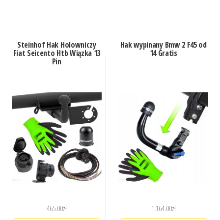
Steinhof Hak Holowniczy
Hak wypinany Bmw 2 F45 od
Fiat Seicento Htb Wiązka 13
14 Gratis
Pin
465.00
zł
1,164.00
zł