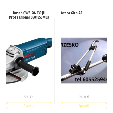
Bosch GWS 20-230 JH
Atera Giro AF
Professional 0601850M03
564.39
zł
399.00
zł
Sprawdź
Sprawdź