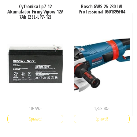
Cyfronika Lp7-12
Bosch GWS 26-230 LVI
Akumulator Firmy Vipow 12V
Professional 0601895F04
7Ah (ZEL-LP7-12)
108.99
zł
1,328.78
zł
Sprawdź
Sprawdź