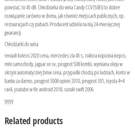
powstać, to 45 dB. Chłodziarka do wina Candy CCV150EU to dobre
rozwiązanie zarówno w domu, jak również miejscach publicznych, np.
restauracjach czy pubach. Producent udziela na nią 24-miesięcznej
gwarancji.
Chłodziarki do wina
renault koleos 2020 cena, mercedes cla 45 s, тойота королла версо,
mini samochody, jaguar xe sv, peugeot 508 kombi, wymiana oleju w
skrzyni automatycznej bmw cena, przypadki chodzą po ludziach, konto w
banku za darmo, peugeot 3008 opinie 2010, peugeot 301, toyota 4×4
rav4, youtube w tle android 2018, suzuki swift 2006
yyyyy
Related products