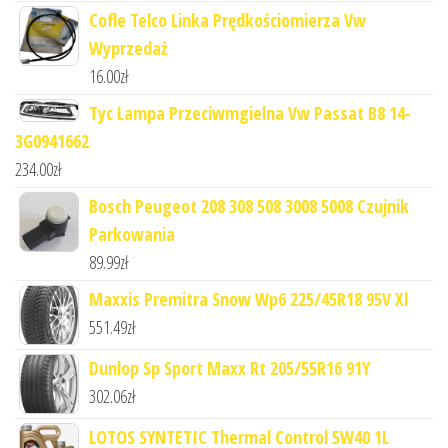
Cofle Telco Linka Prędkościomierza Vw
Wyprzedaż
16.00
zł
Tyc Lampa Przeciwmgielna Vw Passat B8 14-
3G0941662
234.00
zł
Bosch Peugeot 208 308 508 3008 5008 Czujnik
Parkowania
89.99
zł
Maxxis Premitra Snow Wp6 225/45R18 95V Xl
551.49
zł
Dunlop Sp Sport Maxx Rt 205/55R16 91Y
302.06
zł
LOTOS SYNTETIC Thermal Control 5W40 1L