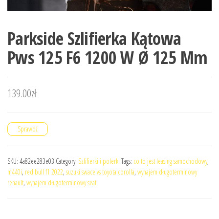
Parkside Szlifierka Kątowa
Pws 125 F6 1200 W Ø 125 Mm
139.00
zł
Sprawdź
SKU:
4a82ee283e03
Category:
Szlifierki i polerki
Tags:
co to jest leasing samochodowy
,
m440i
,
red bull f1 2022
,
suzuki swace vs toyota corolla
,
wynajem długoterminowy
renault
,
wynajem długoterminowy seat