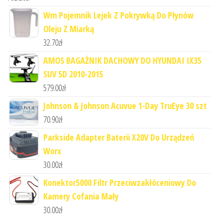
Wm Pojemnik Lejek Z Pokrywką Do Płynów
Oleju Z Miarką
32.70
zł
AMOS BAGAŻNIK DACHOWY DO HYUNDAI IX35
SUV 5D 2010-2015
579.00
zł
Johnson & Johnson Acuvue 1-Day TruEye 30 szt
70.90
zł
Parkside Adapter Baterii X20V Do Urządzeń
Worx
30.00
zł
Konektor5000 Filtr Przeciwzakłóceniowy Do
Kamery Cofania Mały
30.00
zł