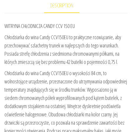
DESCRIPTION
WITRYNA CHŁODNICZA CANDY CCV 150 EU
Chłodziarka do wina Candy CCV150EU to praktyczne rozwiązanie, aby
przechowywać szlachetny trunek w najlepszych do tego warunkach.
Posiada strefę chłodzenia z siedmioma chromowanymi półkami, na
których zmieszczą się bez problemu 42 butelki o pojemności 0,75 l.
Chłodziarka do wina Candy CCV150EU o wysokości 84 cm, to
wolnostojące urządzenie, przeznaczone do utrzymywania odpowiedniej
temperatury znajdujących się w środku trunków. Wyposażono ją w
siedem chromowanych półek wyprofilowanych pod kątem butelek, z
dodatkowym stojakiem na ostatniej. Wnętrze dyskretnie podświetla
oświetlenie halogenowe. Obudowa chłodziarki ma kolor czarny. Jej
drzwiczki są przezroczyste, co pozwala na sprawdzenie zawartości bez
konieczności otwierania. Podczas pracy maksymalny hałas, jaki może