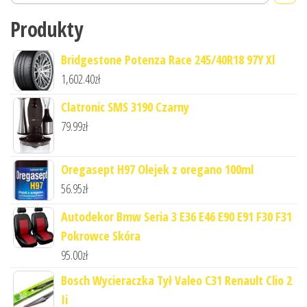
Produkty
Bridgestone Potenza Race 245/40R18 97Y Xl
1,602.40
zł
Clatronic SMS 3190 Czarny
79.99
zł
Oregasept H97 Olejek z oregano 100ml
56.95
zł
Autodekor Bmw Seria 3 E36 E46 E90 E91 F30 F31
Pokrowce Skóra
95.00
zł
Bosch Wycieraczka Tył Valeo C31 Renault Clio 2
Ii