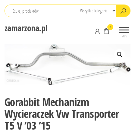
Przejdź
do
treści
zamarzona.pl
0
Menu
Gorabbit Mechanizm
Wycieraczek Vw Transporter
T5 V ’03 ’15