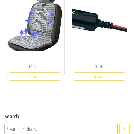
127.06
zł
76.51
zł
Sprawdź
Sprawdź
Search