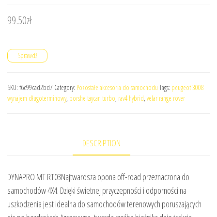
99.50
zł
Sprawdź
SKU:
f6c99cad2bd7
Category:
Pozostałe akcesoria do samochodu
Tags:
peugeot 3008
wynajem długoterminowy
,
porshe taycan turbo
,
rav4 hybrid
,
velar range rover
DESCRIPTION
DYNAPRO MT RT03Najtwardsza opona off-road przeznaczona do
samochodów 4X4. Dzięki świetnej przyczepności i odporności na
uszkodzenia jest idealna do samochodów terenowych poruszających