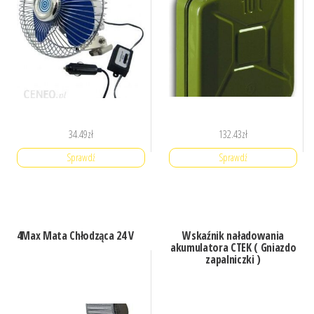
34.49
zł
132.43
zł
Sprawdź
Sprawdź
4Max Mata Chłodząca 24 V
Wskaźnik naładowania
akumulatora CTEK ( Gniazdo
zapalniczki )