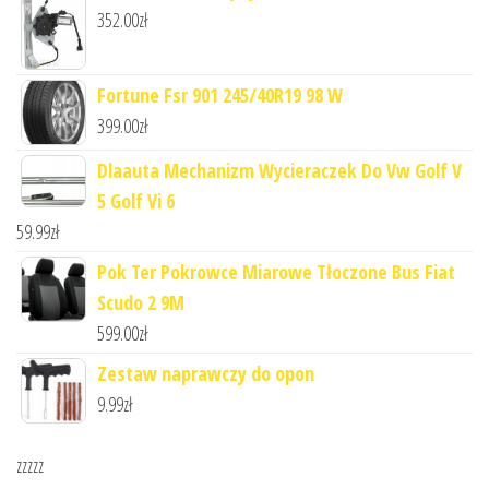
352.00
zł
Fortune Fsr 901 245/40R19 98 W
399.00
zł
Dlaauta Mechanizm Wycieraczek Do Vw Golf V
5 Golf Vi 6
59.99
zł
Pok Ter Pokrowce Miarowe Tłoczone Bus Fiat
Scudo 2 9M
599.00
zł
Zestaw naprawczy do opon
9.99
zł
zzzzz