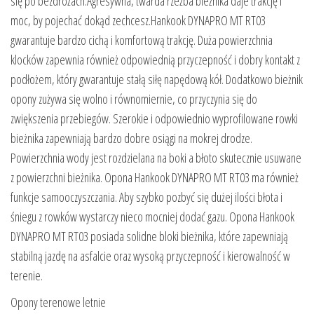
się po bezdrożach.Agresywna, twarda rzeźba bieżnika daje trakcję i
moc, by pojechać dokąd zechcesz.Hankook DYNAPRO MT RT03
gwarantuje bardzo cichą i komfortową trakcję. Duża powierzchnia
klocków zapewnia również odpowiednią przyczepność i dobry kontakt z
podłożem, który gwarantuje stałą siłę napędową kół. Dodatkowo bieżnik
opony zużywa się wolno i równomiernie, co przyczynia się do
zwiększenia przebiegów. Szerokie i odpowiednio wyprofilowane rowki
bieżnika zapewniają bardzo dobre osiągi na mokrej drodze.
Powierzchnia wody jest rozdzielana na boki a błoto skutecznie usuwane
z powierzchni bieżnika. Opona Hankook DYNAPRO MT RT03 ma również
funkcje samooczyszczania. Aby szybko pozbyć się dużej ilości błota i
śniegu z rowków wystarczy nieco mocniej dodać gazu. Opona Hankook
DYNAPRO MT RT03 posiada solidne bloki bieżnika, które zapewniają
stabilną jazdę na asfalcie oraz wysoką przyczepność i kierowalność w
terenie.
Opony terenowe letnie