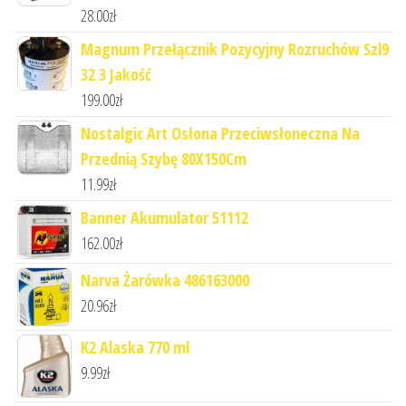
28.00
zł
Magnum Przełącznik Pozycyjny Rozruchów Szl9
32 3 Jakość
199.00
zł
Nostalgic Art Osłona Przeciwsłoneczna Na
Przednią Szybę 80X150Cm
11.99
zł
Banner Akumulator 51112
162.00
zł
Narva Żarówka 486163000
20.96
zł
K2 Alaska 770 ml
9.99
zł