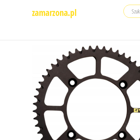
Przejdź
zamarzona.pl
do
treści