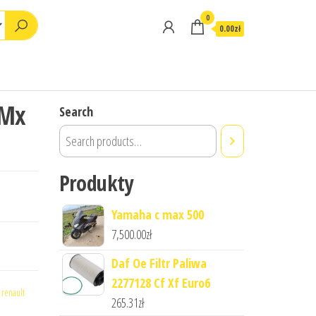
0
0.00zł
 Mx
Search
Produkty
Yamaha c max 500
7,500.00
zł
Daf Oe Filtr Paliwa
2277128 Cf Xf Euro6
,
renault
265.31
zł