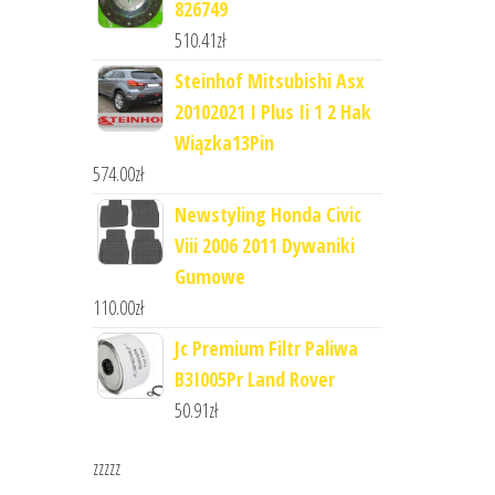
826749
510.41
zł
Steinhof Mitsubishi Asx
20102021 I Plus Ii 1 2 Hak
Wiązka13Pin
574.00
zł
Newstyling Honda Civic
Viii 2006 2011 Dywaniki
Gumowe
110.00
zł
Jc Premium Filtr Paliwa
B3I005Pr Land Rover
50.91
zł
zzzzz