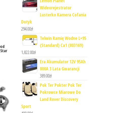
Lemon Planet
Wideorejestrator
Lusterko Kamera Cofania
Dotyk
294.00
zł
Telwin Ramię Wodne L=95
(Standard) Ca1 (803169)
pod
Star
1,822.00
zł
Era Akumulator 12V 95Ah
800A 3 Lata Gwarancji
389.00
zł
Pok Ter Pokter Pok Ter
Pokrowce Miarowe Do
Land Rover Discovery
Sport