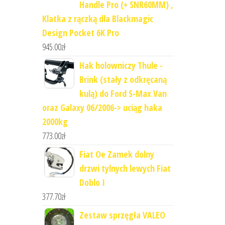
Handle Pro (+ SNR60MM) ,
Klatka z rączką dla Blackmagic
Design Pocket 6K Pro
945.00
zł
Hak holowniczy Thule -
Brink (stały z odkręcaną
kulą) do Ford S-Max Van
oraz Galaxy 06/2006-> uciąg haka
2000kg
773.00
zł
Fiat Oe Zamek dolny
drzwi tylnych lewych Fiat
Doblo I
377.70
zł
Zestaw sprzęgła VALEO