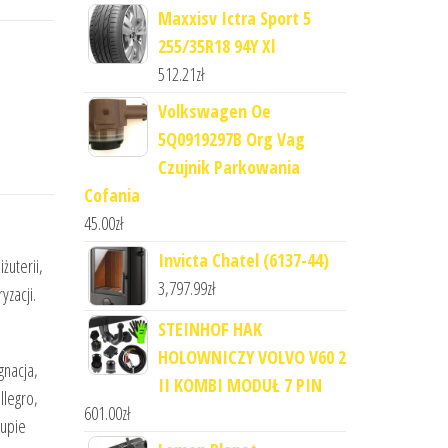
Maxxisv Ictra Sport 5
255/35R18 94Y Xl
512.21
zł
Volkswagen Oe
5Q0919297B Org Vag
Czujnik Parkowania
Cofania
45.00
zł
m
Invicta Chatel (6137-44)
żuterii,
3,797.99
zł
zacji.
STEINHOF HAK
HOLOWNICZY VOLVO V60 2
gnacja,
II KOMBI MODUŁ 7 PIN
llegro,
601.00
zł
kupie