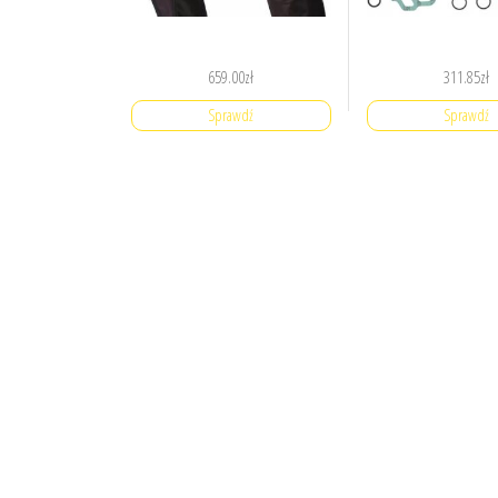
659.00
zł
311.85
zł
Sprawdź
Sprawdź