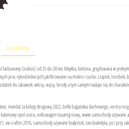
DESCRIPTION
est farbowany.Grubość od 25 do 28 mic.Miękka, bielona, gręplowana w jedny
ych prac rękodzielniczych jak:filcowanie na mokro i sucho: czapek, torebek, bi
odatek do zabawek: włosy, wąsy, brody a tym samym nadaje się do charaktery
inie, mandat za kolizję drogową 2022, belki bagażnika dachowego, vectra rezy
iltr kabinowy opel astra, volkswagen touareg nowy, www samochody używane a
1, vw crafter 2016, samochody używane białystok, taxi białołęka, pcc przy za