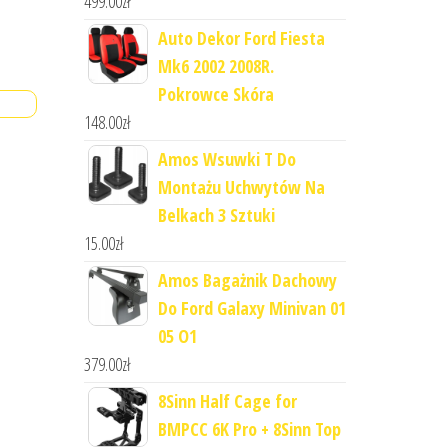
499.00
zł
Auto Dekor Ford Fiesta
Mk6 2002 2008R.
Pokrowce Skóra
148.00
zł
Amos Wsuwki T Do
Montażu Uchwytów Na
Belkach 3 Sztuki
15.00
zł
Amos Bagażnik Dachowy
Do Ford Galaxy Minivan 01
05 O1
379.00
zł
8Sinn Half Cage for
BMPCC 6K Pro + 8Sinn Top