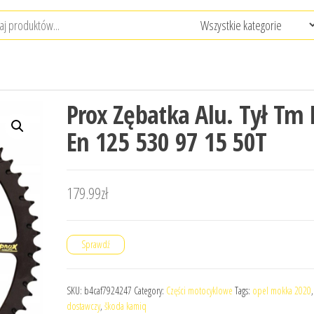
Prox Zębatka Alu. Tył Tm
En 125 530 97 15 50T
179.99
zł
Sprawdź
SKU:
b4caf7924247
Category:
Części motocyklowe
Tags:
opel mokka 2020
dostawczy
,
škoda kamiq