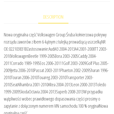
DESCRIPTION
Nowa oryginalna część Volkswagen Group:Śruba kołnierzowa pokrywy
rozrządu zaworów z łbem 6-kątnym z tulejką prowadzącą uszczelkąNR
OE:022103831BZastosowanie:AudiA3 2004-2013A4 2001-2008TT 2003-
2010VolkswagenBeetle 1999-2005Bora 2003-2005Caddy 2004-
2011Corrado 1989-1995Eos 2006-20111Golf 2003-2009Golf Plus 2005-
2009Jetta 2006-2010Passat 2003-2011Phaeton 2002-2009Sharan 1996-
2010Touran 2006-2010Touareg 2003-2010Transporter 2003-
2010SeatAlhambra 2001-2010Altea 2004-2013Leon 2000-2013Toledo
1999-2009SkodaOctavia 2004-2013Superb 2008-2013W przypadku
wątpliwości wobec prawidłowego dopasowania części prosimy o
zapytanie z dołączonym numerem VIN samochodu.100 % oryginałNowa
oryginalna część