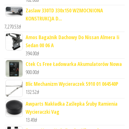
Zaslaw 330TD 330x150 WZMOCNIONA
KONSTRUKCJA D...
7,270.53
zł
Amos Bagażnik Dachowy Do Nissan Almera Ii
Sedan 00 06 A
394.00
zł
Ctek Cs Free Ładowarka Akumulatorów Nowa
900.00
zł
Blic Mechanizm Wycieraczek 5910 01 064540P
132.52
zł
Awparts Nakładka Zaślepka Śruby Ramienia
Wycieraczki Vag
13.49
zł