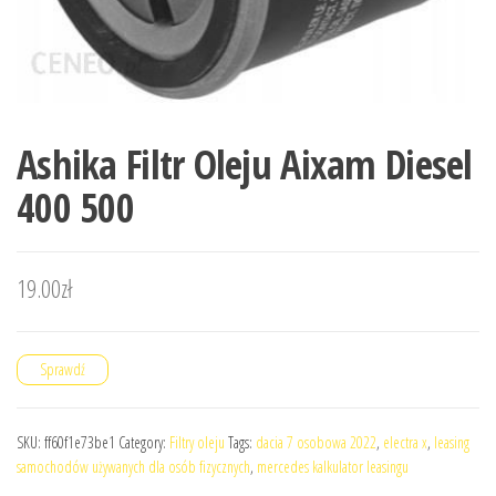
Ashika Filtr Oleju Aixam Diesel
400 500
19.00
zł
Sprawdź
SKU:
ff60f1e73be1
Category:
Filtry oleju
Tags:
dacia 7 osobowa 2022
,
electra x
,
leasing
samochodów używanych dla osób fizycznych
,
mercedes kalkulator leasingu