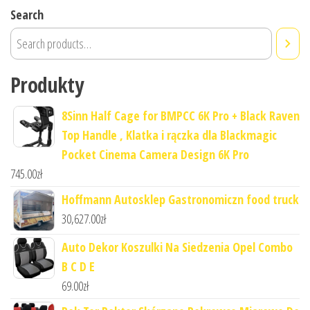
Search
Produkty
8Sinn Half Cage for BMPCC 6K Pro + Black Raven
Top Handle , Klatka i rączka dla Blackmagic
Pocket Cinema Camera Design 6K Pro
745.00
zł
Hoffmann Autosklep Gastronomiczn food truck
30,627.00
zł
Auto Dekor Koszulki Na Siedzenia Opel Combo
B C D E
69.00
zł