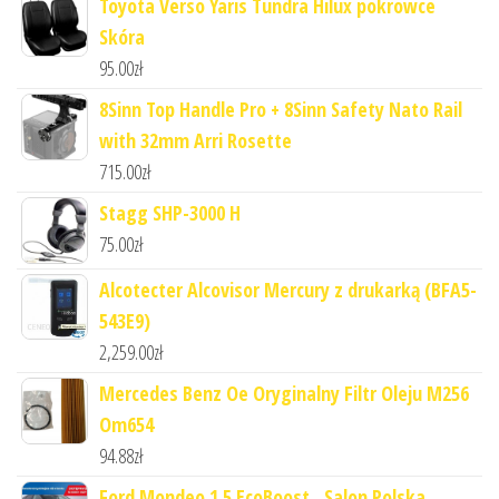
Toyota Verso Yaris Tundra Hilux pokrowce
Skóra
95.00
zł
8Sinn Top Handle Pro + 8Sinn Safety Nato Rail
with 32mm Arri Rosette
715.00
zł
Stagg SHP-3000 H
75.00
zł
Alcotecter Alcovisor Mercury z drukarką (BFA5-
543E9)
2,259.00
zł
Mercedes Benz Oe Oryginalny Filtr Oleju M256
Om654
94.88
zł
Ford Mondeo 1.5 EcoBoost , Salon Polska