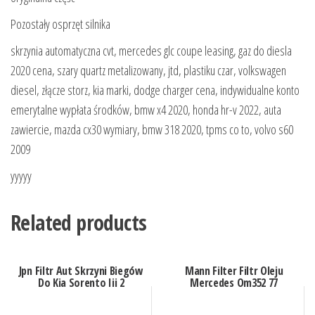
Pozostały osprzęt silnika
skrzynia automatyczna cvt, mercedes glc coupe leasing, gaz do diesla
2020 cena, szary quartz metalizowany, jtd, plastiku czar, volkswagen
diesel, złącze storz, kia marki, dodge charger cena, indywidualne konto
emerytalne wypłata środków, bmw x4 2020, honda hr-v 2022, auta
zawiercie, mazda cx30 wymiary, bmw 318 2020, tpms co to, volvo s60
2009
yyyyy
Related products
Jpn Filtr Aut Skrzyni Biegów
Mann Filter Filtr Oleju
Do Kia Sorento Iii 2
Mercedes Om352 77