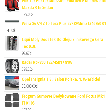
Pok Ter Pokter Skórzane Pokrowce Miarowe Do
Mazda 3 Iii Sedan
399.00
zł
Wera 867/4 Z Ip Torx Plus 27X89Mm 51346750 01
104.00
zł
Liqui Moly Dodatek Do Oleju Silnikowego Cera
Tec 0,3L
97.67
zł
Radar Rpx800 195/45R17 81W
398.35
zł
Opel Insignia 1.8 , Salon Polska, 1. Właściciel
50,000.00
zł
Frogum Gumowe Dedykowane Ford Focus Mk1
Fl 01 05
102.00
zł