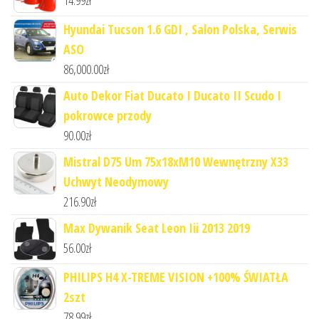
14.99
zł
Hyundai Tucson 1.6 GDI , Salon Polska, Serwis
ASO
86,000.00
zł
Auto Dekor Fiat Ducato I Ducato II Scudo I
pokrowce przody
90.00
zł
Mistral D75 Um 75x18xM10 Wewnętrzny X33
Uchwyt Neodymowy
216.90
zł
Max Dywanik Seat Leon Iii 2013 2019
56.00
zł
PHILIPS H4 X-TREME VISION +100% ŚWIATŁA
2szt
78.99
zł