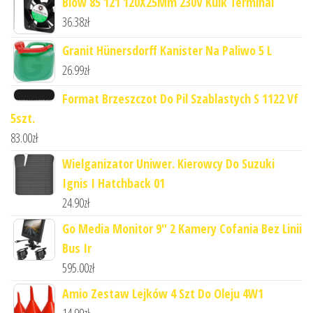
Blow 85 121 120X25Mm 230V Kulk Terminal
36.38
zł
Granit Hünersdorff Kanister Na Paliwo 5 L
26.99
zł
Format Brzeszczot Do Pil Szablastych S 1122 Vf
5szt.
83.00
zł
Wielganizator Uniwer. Kierowcy Do Suzuki
Ignis I Hatchback 01
24.90
zł
Go Media Monitor 9" 2 Kamery Cofania Bez Linii
Bus Ir
595.00
zł
Amio Zestaw Lejków 4 Szt Do Oleju 4W1