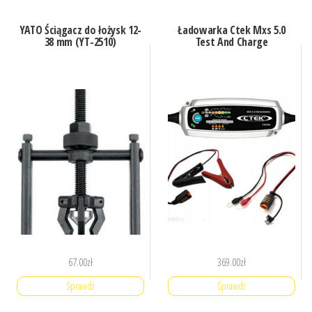
YATO Ściągacz do łożysk 12-
Ładowarka Ctek Mxs 5.0
38 mm (YT-2510)
Test And Charge
67.00
zł
369.00
zł
Sprawdź
Sprawdź