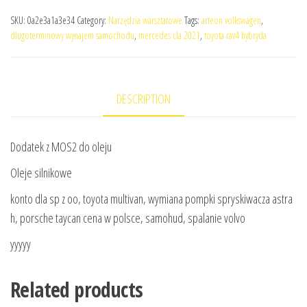
SKU:
0a2e3a1a3e34
Category:
Narzędzia warsztatowe
Tags:
arteon volkswagen
,
dlugoterminowy wynajem samochodu
,
mercedes cla 2021
,
toyota rav4 hybryda
DESCRIPTION
Dodatek z MOS2 do oleju
Oleje silnikowe
konto dla sp z oo, toyota multivan, wymiana pompki spryskiwacza astra
h, porsche taycan cena w polsce, samohud, spalanie volvo
yyyyy
Related products