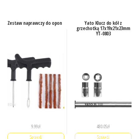
Zestaw naprawczy do opon
Yato Klucz do kół z
grzechotką 17x19x21x23mm
YT-0803
9.99
zł
480.05
zł
Sprawdź
Sprawdź