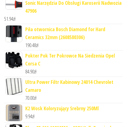
Sonic Narzędzia Do Obsługi Karoserii Nadwozia
47906
51.94
zł
Piła otwornica Bosch Diamond for Hard
Ceramics 32mm (2608580306)
190.48
zł
Pokter Pok Ter Pokrowce Na Siedzenia Opel
Corsa C
84.90
zł
Ultra Power Filtr Kabinowy 24014 Chevrolet
Camaro
70.00
zł
K2 Wosk Koloryzujący Srebrny 250Ml
9.94
zł