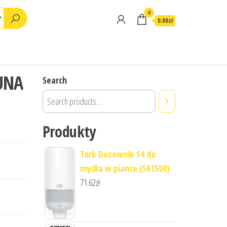
0
0.00zł
UNA
Search
Produkty
Tork Dozownik S4 do
mydła w piance (561500)
71.62
zł