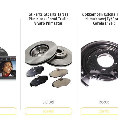
Gt Parts Gtparts Tarcze
Klokkerholm Osłona T
Plus Klocki Przód Trafic
Hamulcowej Tył Pr
Vivaro Primastar
Corola E12 Hb
342.00
zł
195.90
zł
Sprawdź
Sprawdź