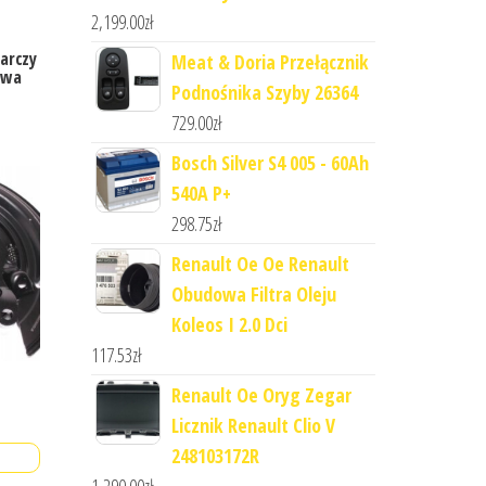
2,199.00
zł
arczy
Meat & Doria Przełącznik
awa
Podnośnika Szyby 26364
729.00
zł
Bosch Silver S4 005 - 60Ah
540A P+
298.75
zł
Renault Oe Oe Renault
Obudowa Filtra Oleju
Koleos I 2.0 Dci
117.53
zł
Renault Oe Oryg Zegar
Licznik Renault Clio V
248103172R