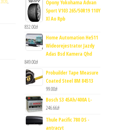
m 2020
,
Opony Yokohama Advan
Sport V103 265/50R19 110Y
Xl Ao Rpb
832.00
zł
Home Automation He511
Wideorejestrator Jazdy
Adas Bsd Kamera Qhd
849.00
zł
Probuilder Tape Measure
Coated Steel 8M 84513
99.00
zł
Bosch S3 45Ah/400A L-
246.66
zł
Thule Pacific 780 DS -
antracyt