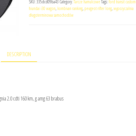
SKU:
335dcd09ba43
Category:
Tarcze hamulcowe
Tags:
ford transit custo
hiundai i30 wagon
,
kombivan ranking
,
peugeot rifter long
,
wypożyczalnia
długoterminowa samochodów
DESCRIPTION
nia 2.0 cdti 160 km, g amg 63 brabus