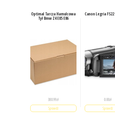
Optimal Tarcza Hamulcowa
Canon Legria FS22
Tył Bmw Z4 E85 E86
380.99
zł
0.00
zł
Sprawdź
Sprawdź