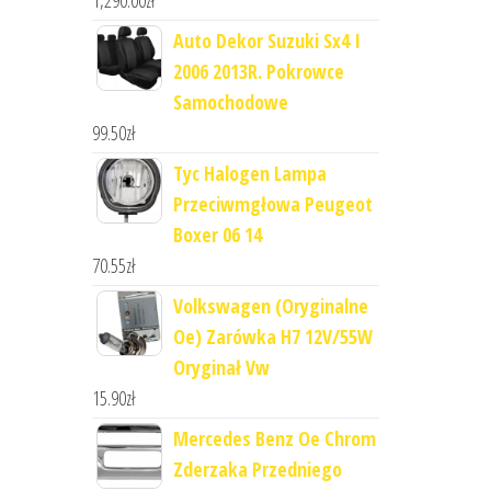
1,290.00
zł
Auto Dekor Suzuki Sx4 I
2006 2013R. Pokrowce
Samochodowe
99.50
zł
Tyc Halogen Lampa
Przeciwmgłowa Peugeot
Boxer 06 14
70.55
zł
Volkswagen (Oryginalne
Oe) Zarówka H7 12V/55W
Oryginał Vw
15.90
zł
Mercedes Benz Oe Chrom
Zderzaka Przedniego