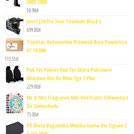
2003 2008
50.98
zł
Just1 J34 Pro Tour Titanium-Black L
699.00
zł
Trucktec Automotive Przewód Rura Powietrza
07.14.086
113.55
zł
Pok Ter Pokter Pok Ter Skóra Pokrowce
Miarowe Bus Do Man Tge 1 Plus
229.00
zł
Mr & Mrs Fragrance Niki Red Fruits Odświeżacz
Do Samochodu
73.00
zł
Pfi Mata Bagażnika Miękka Guma Vw Tiguan 2
Ii Od 2016