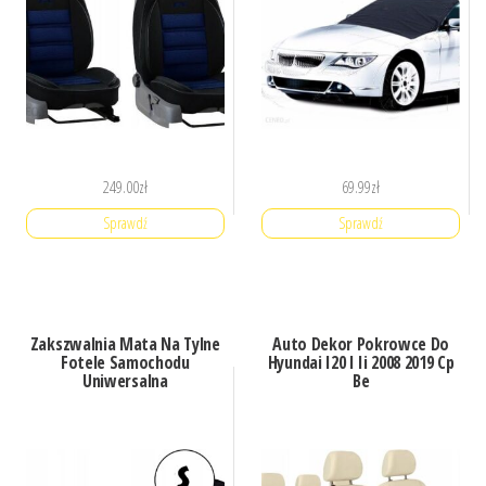
249.00
zł
69.99
zł
Sprawdź
Sprawdź
Zakszwalnia Mata Na Tylne
Auto Dekor Pokrowce Do
Fotele Samochodu
Hyundai I20 I Ii 2008 2019 Cp
Uniwersalna
Be