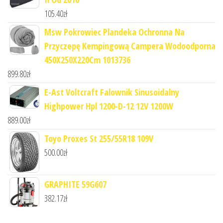
105.40
zł
Msw Pokrowiec Plandeka Ochronna Na
Przyczepę Kempingową Campera Wodoodporna
450X250X220Cm 1013736
899.80
zł
E-Ast Voltcraft Falownik Sinusoidalny
Highpower Hpl 1200-D-12 12V 1200W
889.00
zł
Toyo Proxes St 255/55R18 109V
500.00
zł
GRAPHITE 59G607
382.17
zł