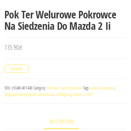
Pok Ter Welurowe Pokrowce
Na Siedzenia Do Mazda 2 Ii
135.90
zł
Sprawdź
SKU:
e5648c401440
Category:
Pokrowce samochodowe
Tags:
auta polizyngowe
,
długoterminowy najem samochodu
,
rav4 hybrid
,
subaru xv 2021
DESCRIPTION