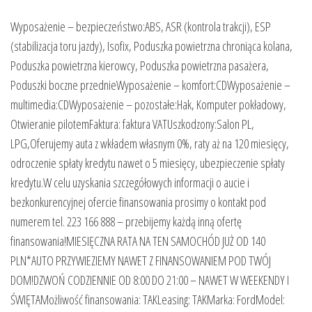
Wyposażenie – bezpieczeństwo:ABS, ASR (kontrola trakcji), ESP
(stabilizacja toru jazdy), Isofix, Poduszka powietrzna chroniąca kolana,
Poduszka powietrzna kierowcy, Poduszka powietrzna pasażera,
Poduszki boczne przednieWyposażenie – komfort:CDWyposażenie –
multimedia:CDWyposażenie – pozostałe:Hak, Komputer pokładowy,
Otwieranie pilotemFaktura: faktura VATUszkodzony:Salon PL,
LPG,Oferujemy auta z wkładem własnym 0%, raty aż na 120 miesięcy,
odroczenie spłaty kredytu nawet o 5 miesięcy, ubezpieczenie spłaty
kredytu.W celu uzyskania szczegółowych informacji o aucie i
bezkonkurencyjnej ofercie finansowania prosimy o kontakt pod
numerem tel. 223 166 888 – przebijemy każdą inną ofertę
finansowania!MIESIĘCZNA RATA NA TEN SAMOCHÓD JUŻ OD 140
PLN*AUTO PRZYWIEZIEMY NAWET Z FINANSOWANIEM POD TWÓJ
DOM!DZWOŃ CODZIENNIE OD 8:00 DO 21:00 – NAWET W WEEKENDY I
ŚWIĘTAMożliwość finansowania: TAKLeasing: TAKMarka: FordModel: