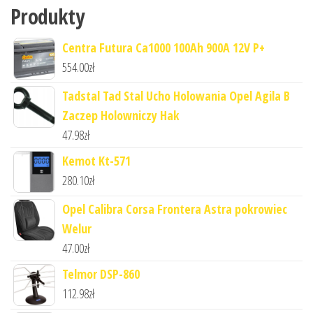
Produkty
Centra Futura Ca1000 100Ah 900A 12V P+
554.00
zł
Tadstal Tad Stal Ucho Holowania Opel Agila B
Zaczep Holowniczy Hak
47.98
zł
Kemot Kt-571
280.10
zł
Opel Calibra Corsa Frontera Astra pokrowiec
Welur
47.00
zł
Telmor DSP-860
112.98
zł