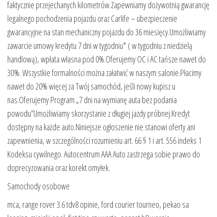
faktycznie przejechanych kilometrów.Zapewniamy dożywotnią gwarancję
legalnego pochodzenia pojazdu oraz Carlife – ubezpieczenie
gwarancyjne na stan mechaniczny pojazdu do 36 miesięcy.Umożliwiamy
zawarcie umowy kredytu 7 dni w tygodniu* ( w tygodniu z niedzielą
handlową), wpłata własna pod 0%.Oferujemy OC i AC tańsze nawet do
30%. Wszystkie formalności można załatwić w naszym salonie.Płacimy
nawet do 20% więcej za Twój samochód, jeśli nowy kupisz u
nas.Oferujemy Program „7 dni na wymianę auta bez podania
powodu”Umożliwiamy skorzystanie z długiej jazdy próbnej.Kredyt
dostępny na każde auto.Niniejsze ogłoszenie nie stanowi oferty ani
zapewnienia, w szczególności rozumieniu art. 66 § 1 i art. 556 indeks 1
Kodeksu cywilnego. Autocentrum AAA Auto zastrzega sobie prawo do
doprecyzowania oraz korekt omyłek.
Samochody osobowe
mca, range rover 3.6 tdv8 opinie, ford courier tourneo, pekao sa