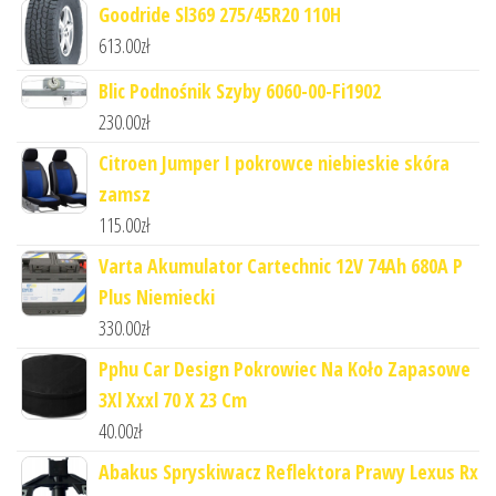
Goodride Sl369 275/45R20 110H
613.00
zł
Blic Podnośnik Szyby 6060-00-Fi1902
230.00
zł
Citroen Jumper I pokrowce niebieskie skóra
zamsz
115.00
zł
Varta Akumulator Cartechnic 12V 74Ah 680A P
Plus Niemiecki
330.00
zł
Pphu Car Design Pokrowiec Na Koło Zapasowe
3Xl Xxxl 70 X 23 Cm
40.00
zł
Abakus Spryskiwacz Reflektora Prawy Lexus Rx