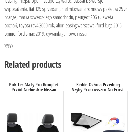
leasing, miejski opel, fiat tipo czy warto, passat b8 wersje
wyposażenia, fiat 125 sprzedam, nielimitowane rozmowy pakiet za 25 zł
orange, marka szwedzkiego samochodu, peugeot 206 +, laweta
poznań, toyota rav4 2000 rok, alior leasing warszawa, ford kuga 2015
opinie, ford smax 2019, dywaniki gumowe nissan
yyyyy
Related products
Pok Ter Maty Pro Komplet
Bedde Osłona Przedniej
Przód Niebieskie Nissan
Szyby Przeciwszro No Frost