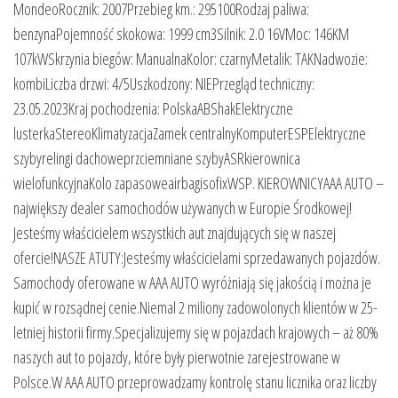
MondeoRocznik: 2007Przebieg km.: 295100Rodzaj paliwa:
benzynaPojemność skokowa: 1999 cm3Silnik: 2.0 16VMoc: 146KM
107kWSkrzynia biegów: ManualnaKolor: czarnyMetalik: TAKNadwozie:
kombiLiczba drzwi: 4/5Uszkodzony: NIEPrzegląd techniczny:
23.05.2023Kraj pochodzenia: PolskaABShakElektryczne
lusterkaStereoKlimatyzacjaZamek centralnyKomputerESPElektryczne
szybyrelingi dachoweprzciemniane szybyASRkierownica
wielofunkcyjnaKolo zapasoweairbagisofixWSP. KIEROWNICYAAA AUTO –
największy dealer samochodów używanych w Europie Środkowej!
Jesteśmy właścicielem wszystkich aut znajdujących się w naszej
ofercie!NASZE ATUTY:Jesteśmy właścicielami sprzedawanych pojazdów.
Samochody oferowane w AAA AUTO wyróżniają się jakością i można je
kupić w rozsądnej cenie.Niemal 2 miliony zadowolonych klientów w 25-
letniej historii firmy.Specjalizujemy się w pojazdach krajowych – aż 80%
naszych aut to pojazdy, które były pierwotnie zarejestrowane w
Polsce.W AAA AUTO przeprowadzamy kontrolę stanu licznika oraz liczby