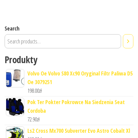
Search
Produkty
Volvo Oe Volvo S80 Xc90 Oryginal Filtr Paliwa D5
Oe 3079251
198.00
zł
Pok Ter Pokter Pokrowce Na Siedzenia Seat
Cordoba
72.90
zł
Ls2 Cross Mx700 Subverter Evo Astro Cobalt Xl