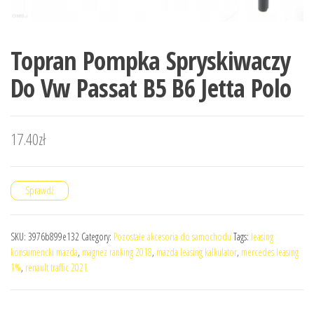
Topran Pompka Spryskiwaczy
Do Vw Passat B5 B6 Jetta Polo
17.40
zł
Sprawdź
SKU:
3976b899e132
Category:
Pozostałe akcesoria do samochodu
Tags:
leasing
konsumencki mazda
,
magnez ranking 2018
,
mazda leasing kalkulator
,
mercedes leasing
1%
,
renault traffic 2021