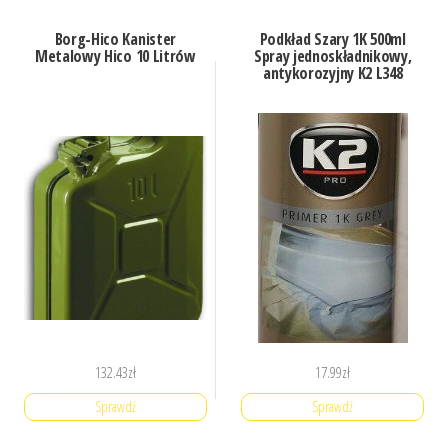
Borg-Hico Kanister
Podkład Szary 1K 500ml
Metalowy Hico 10 Litrów
Spray jednoskładnikowy,
antykorozyjny K2 L348
132.43
zł
17.99
zł
Sprawdź
Sprawdź