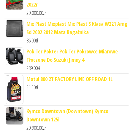
2022r
29,000.00
zł
Mix Plast Mixplast Mix Plast S Klasa W221 Amg
Sd 2002 2012 Mata Bagażnika
86.00
zł
Pok Ter Pokter Pok Ter Pokrowce Miarowe
Tłoczone Do Suzuki Jimny 4
289.00
zł
Motul 800 2T FACTORY LINE OFF ROAD 1L
51.50
zł
Kymco Downtown (Downtown) Kymco
Downtown 125i
20,900.00
zł