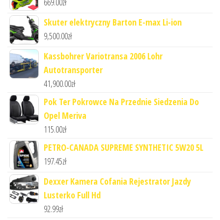
669.00
zł
Skuter elektryczny Barton E-max Li-ion
9,500.00
zł
Kassbohrer Variotransa 2006 Lohr
Autotransporter
41,900.00
zł
Pok Ter Pokrowce Na Przednie Siedzenia Do
Opel Meriva
115.00
zł
PETRO-CANADA SUPREME SYNTHETIC 5W20 5L
197.45
zł
Dexxer Kamera Cofania Rejestrator Jazdy
Lusterko Full Hd
92.99
zł