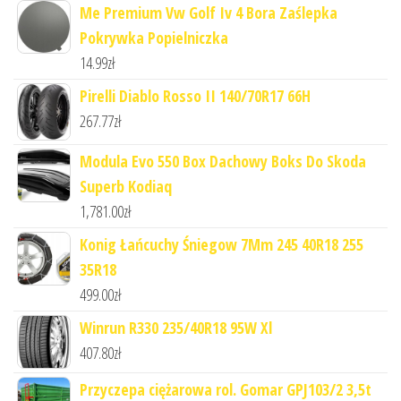
Me Premium Vw Golf Iv 4 Bora Zaślepka
Pokrywka Popielniczka
14.99
zł
Pirelli Diablo Rosso II 140/70R17 66H
267.77
zł
Modula Evo 550 Box Dachowy Boks Do Skoda
Superb Kodiaq
1,781.00
zł
Konig Łańcuchy Śniegow 7Mm 245 40R18 255
35R18
499.00
zł
Winrun R330 235/40R18 95W Xl
407.80
zł
Przyczepa ciężarowa rol. Gomar GPJ103/2 3,5t