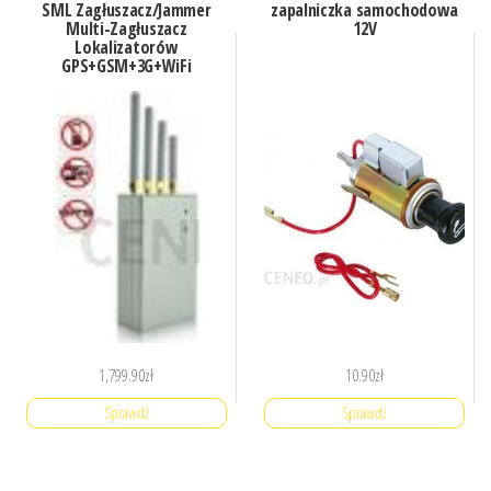
SML Zagłuszacz/Jammer
zapalniczka samochodowa
Multi-Zagłuszacz
12V
Lokalizatorów
GPS+GSM+3G+WiFi
1,799.90
zł
10.90
zł
Sprawdź
Sprawdź