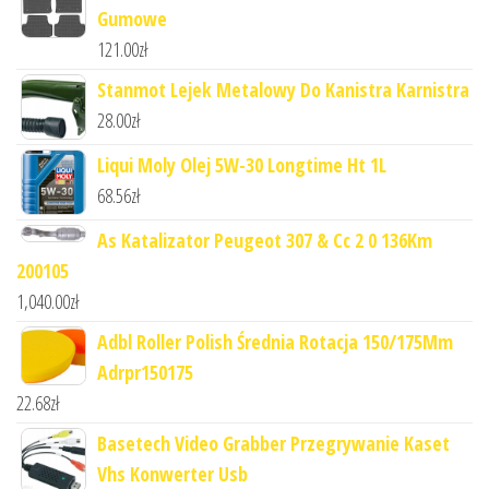
Gumowe
121.00
zł
Stanmot Lejek Metalowy Do Kanistra Karnistra
28.00
zł
Liqui Moly Olej 5W-30 Longtime Ht 1L
68.56
zł
As Katalizator Peugeot 307 & Cc 2 0 136Km
200105
1,040.00
zł
Adbl Roller Polish Średnia Rotacja 150/175Mm
Adrpr150175
22.68
zł
Basetech Video Grabber Przegrywanie Kaset
Vhs Konwerter Usb