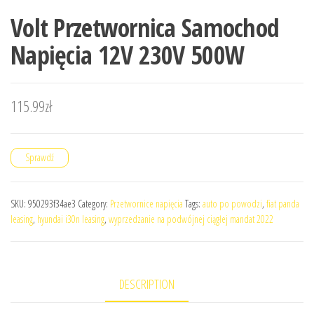
Volt Przetwornica Samochod
Napięcia 12V 230V 500W
115.99
zł
Sprawdź
SKU:
950293f34ae3
Category:
Przetwornice napięcia
Tags:
auto po powodzi
,
fiat panda
leasing
,
hyundai i30n leasing
,
wyprzedzanie na podwójnej ciągłej mandat 2022
DESCRIPTION