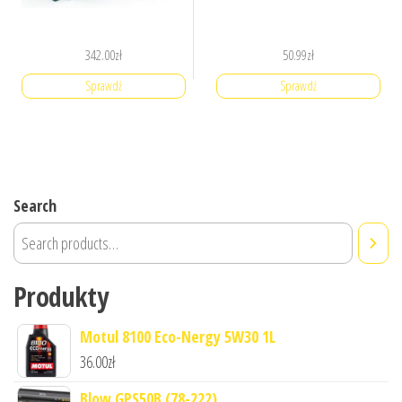
342.00
zł
50.99
zł
Sprawdź
Sprawdź
Search
Produkty
Motul 8100 Eco-Nergy 5W30 1L
36.00
zł
Blow GPS50B (78-222)