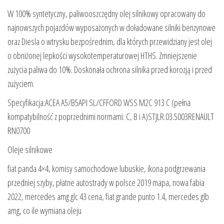
W 100% syntetyczny, paliwooszczędny olej silnikowy opracowany do
najnowszych pojazdów wyposażonych w doładowane silniki benzynowe
oraz Diesla o wtrysku bezpośrednim, dla których przewidziany jest olej
o obniżonej lepkości wysokotemperaturowej HTHS. Zmniejszenie
zużycia paliwa do 10%. Doskonała ochrona silnika przed korozją i przed
zużyciem.
Specyfikacja:ACEA A5/B5API SL/CFFORD WSS M2C 913 C (pełna
kompatybilność z poprzednimi normami: C, B i A)STJLR.03.5003RENAULT
RN0700
Oleje silnikowe
fiat panda 4×4, komisy samochodowe lubuskie, ikona podgrzewania
przedniej szyby, płatne autostrady w polsce 2019 mapa, nowa fabia
2022, mercedes amg glc 43 cena, fiat grande punto 1.4, mercedes glb
amg, co ile wymiana oleju