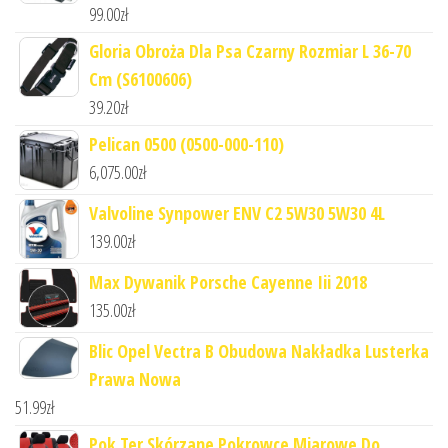
99.00
zł
Gloria Obroża Dla Psa Czarny Rozmiar L 36-70
Cm (S6100606)
39.20
zł
Pelican 0500 (0500-000-110)
6,075.00
zł
Valvoline Synpower ENV C2 5W30 5W30 4L
139.00
zł
Max Dywanik Porsche Cayenne Iii 2018
135.00
zł
Blic Opel Vectra B Obudowa Nakładka Lusterka
Prawa Nowa
51.99
zł
Pok Ter Skórzane Pokrowce Miarowe Do