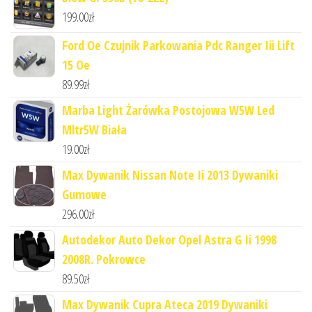
199.00
zł
Ford Oe Czujnik Parkowania Pdc Ranger Iii Lift
15 Oe
89.99
zł
Marba Light Żarówka Postojowa W5W Led
Mltr5W Biała
19.00
zł
Max Dywanik Nissan Note Ii 2013 Dywaniki
Gumowe
296.00
zł
Autodekor Auto Dekor Opel Astra G Ii 1998
2008R. Pokrowce
89.50
zł
Max Dywanik Cupra Ateca 2019 Dywaniki