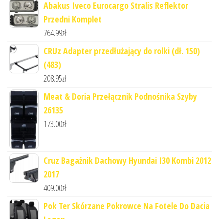
Abakus Iveco Eurocargo Stralis Reflektor
Przedni Komplet
764.99
zł
CRUz Adapter przedłużający do rolki (dł. 150)
(483)
208.95
zł
Meat & Doria Przełącznik Podnośnika Szyby
26135
173.00
zł
Cruz Bagażnik Dachowy Hyundai I30 Kombi 2012
2017
409.00
zł
Pok Ter Skórzane Pokrowce Na Fotele Do Dacia