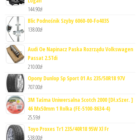
Logan
144.90
zł
Blic Podnośnik Szyby 6060-00-Fo4035
138.00
zł
Audi Oe Napinacz Paska Rozrządu Volkswagen
Passat 2.5Tdi
210.00
zł
Opony Dunlop Sp Sport 01 As 235/50R18 97V
707.00
zł
3M Taśma Uniwersalna Scotch 2000 [Dł.xSzer. ]
46 Mx50mm 1 Rolka (FE-5100-8634-4)
25.59
zł
Toyo Proxes Tr1 235/40R18 95W Xl Fr
538.00
zł