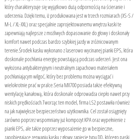
który charakteryzuje się wyjątkowo dużą odpornością na ścieranie i
uderzenia. Dzięki temu, iż produkowana jest w trzech rozmiarach (XS-S /
M-L / XL-XXL) oraz specjalnie zaprojektowanemu wnętrzu kaski te
zapewniają najlepsze z możliwych dopasowanie do głowy i doskonały
komfort nawet podczas bardzo szybkiej jazdy w zróżnicowanym
terenie.Środek kasku wykonano z laserowo wycinanej pianki EPS, która
doskonale pochłania energię powstającą podczas uderzeń. Jest ona
wyłożona antybakteryjnym i neutralnym zapachowo materiałem
pochłaniającym wilgoć, który bez problemu można wyciągać i
wielokrotnie prać w pralce.Seria MX700 posiada także efektywną
wentylację kanałową, która doskonale odprowadza ciepło nawet przy
niskich prędkościach.Tworząc ten model, firma LS2 postawiła również
na jak największe bezpieczeństwo użytkownika. Cel został osiągnięty
zarówno poprzez wspomniany już kompozyt KPA oraz wypełnienie z
pianki EPS, ale także poprzez wyposażenie go w bezpieczne,
zapobiegające zerwaniu kasku z głowy zapięcie typu DD, którego paski