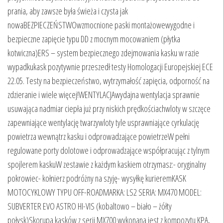
prania, aby zawsze była świeża i czysta jak
nowaBEZPIECZEŃSTWOwzmocnione paski montażowewygodne i
bezpieczne zapięcie typu DD z mocnym mocowaniem (płytka
kotwiczna)ERS – system bezpiecznego zdejmowania kasku w razie
wypadkukask pozytywnie przeszedł testy Homologacji Europejskiej ECE
22.05. Testy na bezpieczeństwo, wytrzymałość zapięcia, odporność na
zdzieranie i wiele więcej!WENTYLACJAwydajna wentylacja sprawnie
usuwająca nadmiar ciepła już przy niskich prędkościachwloty w szczęce
zapewniające wentylację twarzywloty tyle usprawniające cyrkulację
powietrza wewnątrz kasku i odprowadzające powietrzeW pełni
regulowane porty dolotowe i odprowadzające współpracując z tylnym
spojlerem kaskuW zestawie z każdym kaskiem otrzymasz:- oryginalny
pokrowiec- kołnierz podróżny na szyję- wysyłkę kurieremKASK
MOTOCYKLOWY TYPU OFF-ROADMARKA: LS2 SERIA: MX470 MODEL:
SUBVERTER EVO ASTRO HI-VIS (kobaltowo – biało – żółty
połysk)Skorupa kasków z serii MX700 wykonana jest z kompozytu KPA,