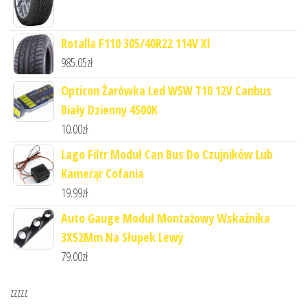
Rotalla F110 305/40R22 114V Xl
985.05
zł
Opticon Żarówka Led W5W T10 12V Canbus
Biały Dzienny 4500K
10.00
zł
Lago Filtr Moduł Can Bus Do Czujników Lub
Kamerąr Cofania
19.99
zł
Auto Gauge Moduł Montażowy Wskaźnika
3X52Mm Na Słupek Lewy
79.00
zł
zzzzz