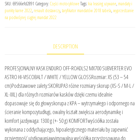
SKU:
69566efd2891
Category:
Części motocyklowe
Tags:
kia leasing używane
,
mandaty i
punkty karne 2022
,
renault dostawczy
,
taryfikator mandatów 2018 tabela
,
wyprzedzanie
na podwójnej ciągłej mandat 2022
DESCRIPTION
PROFESJONALNY KASK ENDURO OFF-ROADLS2 MX700 SUBVERTER EVO
ASTRO HI-VISCOBALT / WHITE / YELLOW GLOSSRozmiar: XS (53 – 54
cm)Podstawowe zalety:SKORUPA3 różne rozmiary skorup (XS-S / M-L /
XL-XXL) dla różnych rozmiarów kasków dzięki czemu idealnie
dopasowuje się do głowyskorupa z KPA – wytrzymałego i odpornego na
ścieranie kompozytudługi, owalny kształt zwiększa aerodynamikę i
komfort jazdywaga: 1300 g (+- 50 g) KOMFORTwyściółka została
wykonana z oddychającego, hipoalergicznego materiału by zapewnić
przyjemność użytkowaniawyjmowalna wyściółka przystosowana do