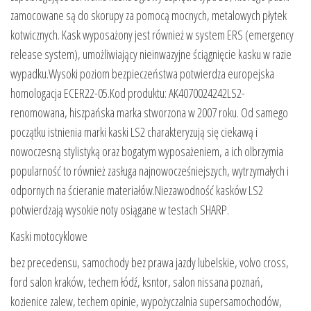
zamocowane są do skorupy za pomocą mocnych, metalowych płytek
kotwicznych. Kask wyposażony jest również w system ERS (emergency
release system), umożliwiający nieinwazyjne ściągnięcie kasku w razie
wypadku.Wysoki poziom bezpieczeństwa potwierdza europejska
homologacja ECER22-05.Kod produktu: AK4070024242LS2-
renomowana, hiszpańska marka stworzona w 2007 roku. Od samego
początku istnienia marki kaski LS2 charakteryzują się ciekawą i
nowoczesną stylistyką oraz bogatym wyposażeniem, a ich olbrzymia
popularność to również zasługa najnowocześniejszych, wytrzymałych i
odpornych na ścieranie materiałów.Niezawodność kasków LS2
potwierdzają wysokie noty osiągane w testach SHARP.
Kaski motocyklowe
bez precedensu, samochody bez prawa jazdy lubelskie, volvo cross,
ford salon kraków, techem łódź, ksntor, salon nissana poznań,
kozienice zalew, techem opinie, wypożyczalnia supersamochodów,