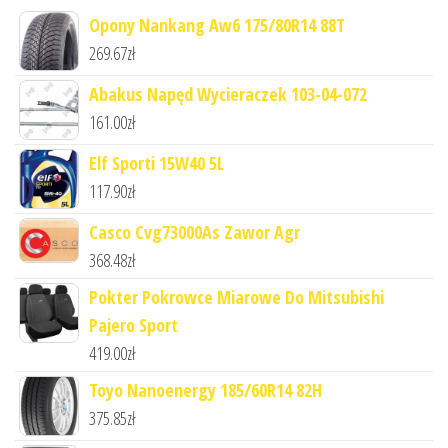
Opony Nankang Aw6 175/80R14 88T
269.67
zł
Abakus Napęd Wycieraczek 103-04-072
161.00
zł
Elf Sporti 15W40 5L
117.90
zł
Casco Cvg73000As Zawor Agr
368.48
zł
Pokter Pokrowce Miarowe Do Mitsubishi
Pajero Sport
419.00
zł
Toyo Nanoenergy 185/60R14 82H
375.85
zł