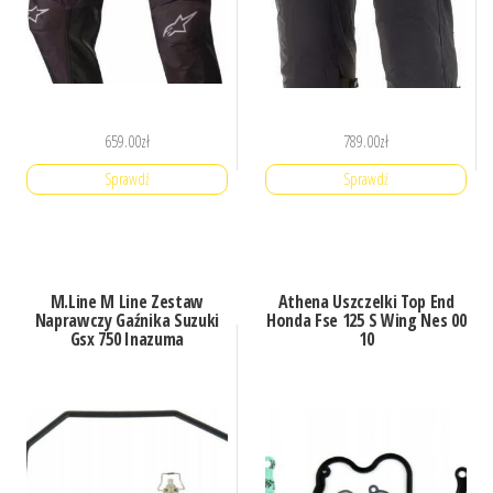
659.00
zł
789.00
zł
Sprawdź
Sprawdź
M.Line M Line Zestaw
Athena Uszczelki Top End
Naprawczy Gaźnika Suzuki
Honda Fse 125 S Wing Nes 00
Gsx 750 Inazuma
10