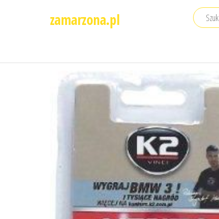
Przejdź
zamarzona.pl
do
treści