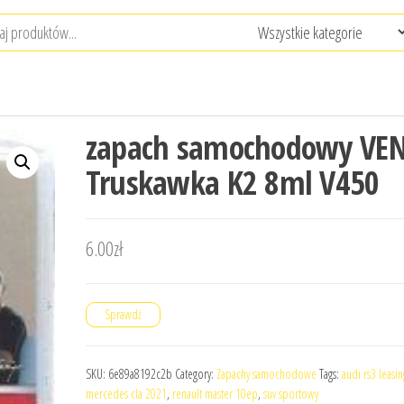
zapach samochodowy VE
Truskawka K2 8ml V450
6.00
zł
Sprawdź
SKU:
6e89a8192c2b
Category:
Zapachy samochodowe
Tags:
audi rs3 leasin
mercedes cla 2021
,
renault master 10ep
,
suv sportowy