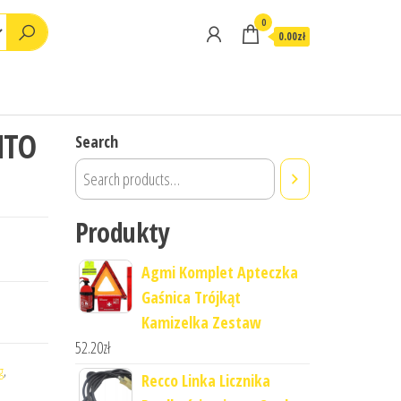
0
0.00zł
NTO
Search
Produkty
Agmi Komplet Apteczka
Gaśnica Trójkąt
Kamizelka Zestaw
52.20
zł
g
,
Recco Linka Licznika