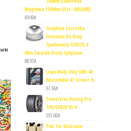
Telwin Elektroda
Węglowa 150Mm 5Szt. (802608)
69.00
zł
Graphite Szczotka
Druciana Do Kosy
Spalinowej 150X25,4
urki
Mm,Twarda Druty Splątane
88.97
zł
Liqui Moly Olej 10W-40
Motorbike 4T Street 1L
61.36
zł
Powertrac Racing Pro
195/55R20 95 H
555.00
zł
Pok Ter Skórzane