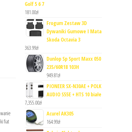
Golf 5 6 7
181.00
zł
Frogum Zestaw 3D
Dywaniki Gumowe I Mata
Skoda Octavia 3
363.99
zł
Dunlop Sp Sport Maxx 050
235/60R18 103H
949.81
zł
PIONEER SX-N30AE + POLK
AUDIO S55E + HTS 10 białe
7,355.00
zł
dowanie
Acurel AK305
i fiat
164.99
zł