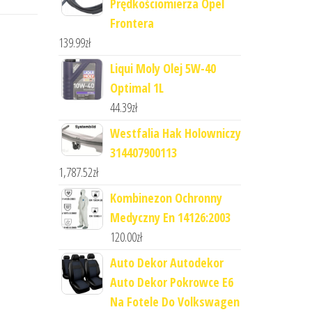
Prędkościomierza Opel
Frontera
139.99
zł
Liqui Moly Olej 5W-40
Optimal 1L
44.39
zł
Westfalia Hak Holowniczy
314407900113
1,787.52
zł
Kombinezon Ochronny
Medyczny En 14126:2003
120.00
zł
Auto Dekor Autodekor
Auto Dekor Pokrowce E6
Na Fotele Do Volkswagen