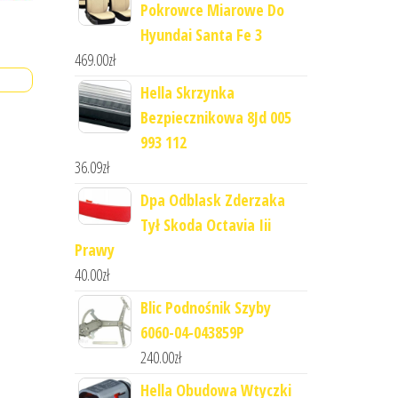
Pokrowce Miarowe Do
Hyundai Santa Fe 3
469.00
zł
Hella Skrzynka
Bezpiecznikowa 8Jd 005
993 112
36.09
zł
Dpa Odblask Zderzaka
Tył Skoda Octavia Iii
Prawy
40.00
zł
Blic Podnośnik Szyby
6060-04-043859P
240.00
zł
Hella Obudowa Wtyczki