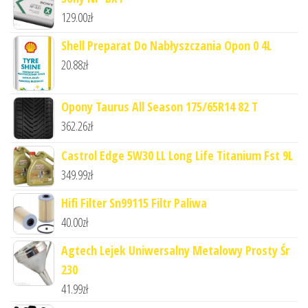
129.00
zł
Shell Preparat Do Nabłyszczania Opon 0 4L
20.88
zł
Opony Taurus All Season 175/65R14 82 T
362.26
zł
Castrol Edge 5W30 LL Long Life Titanium Fst 9L
349.99
zł
Hifi Filter Sn99115 Filtr Paliwa
40.00
zł
Agtech Lejek Uniwersalny Metalowy Prosty Śr
230
41.99
zł