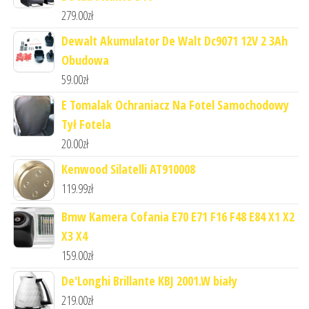
279.00
zł
Dewalt Akumulator De Walt Dc9071 12V 2 3Ah
Obudowa
59.00
zł
E Tomalak Ochraniacz Na Fotel Samochodowy
Tył Fotela
20.00
zł
Kenwood Silatelli AT910008
119.99
zł
Bmw Kamera Cofania E70 E71 F16 F48 E84 X1 X2
X3 X4
159.00
zł
De'Longhi Brillante KBJ 2001.W biały
219.00
zł