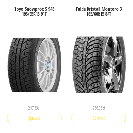
Toyo Snowprox S 943
Fulda Kristall Montero 3
195/65R15 91T
185/60R15 84T
247.63
zł
256.95
zł
Sprawdź
Sprawdź