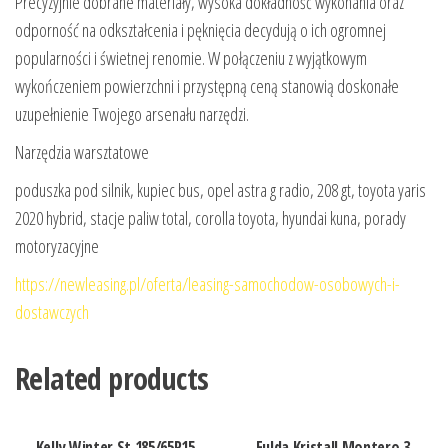
Precyzyjnie dobrane materiały, wysoka dokładność wykonania oraz
odporność na odkształcenia i pęknięcia decydują o ich ogromnej
popularności i świetnej renomie. W połączeniu z wyjątkowym
wykończeniem powierzchni i przystępną ceną stanowią doskonałe
uzupełnienie Twojego arsenału narzędzi.
Narzędzia warsztatowe
poduszka pod silnik, kupiec bus, opel astra g radio, 208 gt, toyota yaris
2020 hybrid, stacje paliw total, corolla toyota, hyundai kuna, porady
motoryzacyjne
https://newleasing.pl/oferta/leasing-samochodow-osobowych-i-
dostawczych
Related products
Kelly Winter St 185/65R15
Fulda Kristall Montero 3