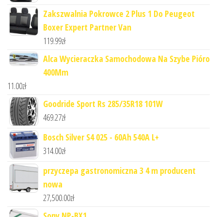
Zakszwalnia Pokrowce 2 Plus 1 Do Peugeot
Boxer Expert Partner Van
119.99
zł
Alca Wycieraczka Samochodowa Na Szybe Pióro
400Mm
11.00
zł
Goodride Sport Rs 285/35R18 101W
469.27
zł
Bosch Silver S4 025 - 60Ah 540A L+
314.00
zł
przyczepa gastronomiczna 3 4 m producent
nowa
27,500.00
zł
Sony NP-BX1