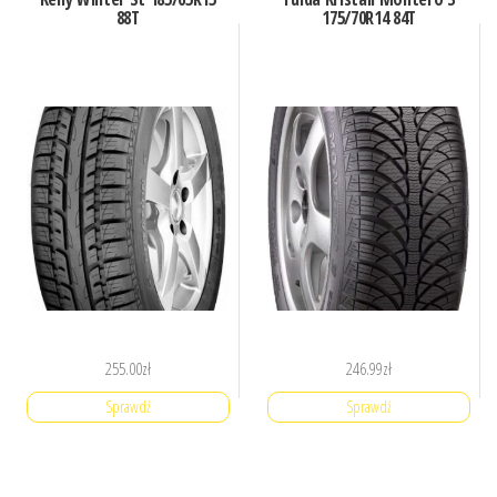
88T
175/70R14 84T
255.00
zł
246.99
zł
Sprawdź
Sprawdź