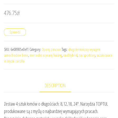
476.75
zł
Sprawdź
SKU:
6e08985e0ef1
Category:
Opony zimowe
Tags:
długoterminowy wynajem
samochodów bmw
,
mercedes używany leasing
,
rav4 hybrid
,
suv sportowy
,
suzuki swace
vs toyota corolla
DESCRIPTION
Zestaw 4 sztuk łomów o długościach: 8,12,18, 24″. Narzędzia TOPTUL
produkowane są z myślą o najbardziej wymagających pracach.