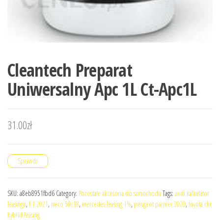
Cleantech Preparat
Uniwersalny Apc 1L Ct-Apc1L
31.00
zł
Sprawdź
SKU:
a8eb8951fbd6
Category:
Pozostałe akcesoria do samochodu
Tags:
audi kalkulator
leasingu
,
f 1 2021
,
iveco 50c18
,
mercedes leasing 1%
,
peugeot partner 2020
,
toyota chr
hybrid leasing