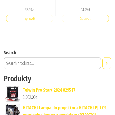
38.99
zł
14.99
zł
Sprawdź
Sprawdź
Search
Produkty
Telwin Pro Start 2824 829517
2,002.00
zł
HITACHI Lampa do projektora HITACHI PJ-LC9 -
oryginalna lampa z modułem (DT00701)