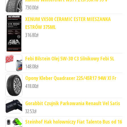
730.00
zł
XENUM VX500 CERAMIC ESTER MIESZANKA
ESTRÓW 375ML
316.80
zł
Febi Bilstein Olej 5W-30 C3 Silnikowy Febi 5L
148.08
zł
Opony Kleber Quadraxer 225/45R17 94W Xl Fr
418.00
zł
Gorabbit Czujnik Parkowania Renault Vel Satis
32.53
zł
Steinhof Hak holowniczy Fiat Talento Bus od 16