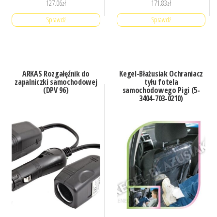
127.06
zł
171.83
zł
Sprawdź
Sprawdź
ARKAS Rozgałęźnik do
Kegel-Błażusiak Ochraniacz
zapalniczki samochodowej
tyłu fotela
(DPV 96)
samochodowego Pigi (5-
3404-703-0210)