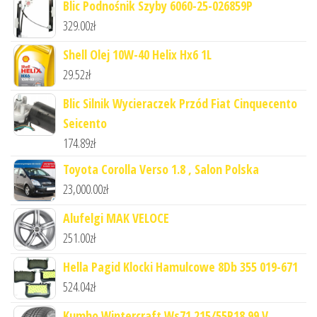
Blic Podnośnik Szyby 6060-25-026859P
329.00
zł
Shell Olej 10W-40 Helix Hx6 1L
29.52
zł
Blic Silnik Wycieraczek Przód Fiat Cinquecento
Seicento
174.89
zł
Toyota Corolla Verso 1.8 , Salon Polska
23,000.00
zł
Alufelgi MAK VELOCE
251.00
zł
Hella Pagid Klocki Hamulcowe 8Db 355 019-671
524.04
zł
Kumho Wintercraft Ws71 215/55R18 99 V