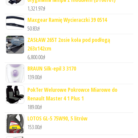
1,321.97
zł
Maxgear Ramię Wycieraczki 39 0514
50.83
zł
ZASŁAW 265T 2osie koła pod podłogą
263x142cm
6,800.00
zł
BRAUN Silk-epil 3 3170
139.00
zł
PokTer Welurowe Pokrowce Miarowe do
Renault Master 4 1 Plus 1
189.00
zł
LOTOS GL-5 75W90, 5 litrów
153.00
zł